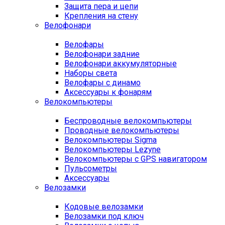
Защита пера и цепи
Крепления на стену
Велофонари
Велофары
Велофонари задние
Велофонари аккумуляторные
Наборы света
Велофары с динамо
Аксессуары к фонарям
Велокомпьютеры
Беспроводные велокомпьютеры
Проводные велокомпьютеры
Велокомпьютеры Sigma
Велокомпьютеры Lezyne
Велокомпьютеры с GPS навигатором
Пульсометры
Аксессуары
Велозамки
Кодовые велозамки
Велозамки под ключ