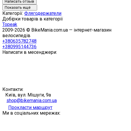
Написать отзыв
Показать ещё
Категорії:
Флягодержатели
Добірки товарів в категорії
Topeak
2009-2026 © BikeMania.com.ua — інтернет-магазин
велосипедів
+380635782748
+380995144736
Написати в месенджери:
Контакти:
Київ, вул. Мішуги, 9а
shop@bikemania.com.ua
Прокласти маршрут
Ми в соціальних мережах: