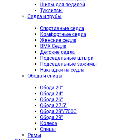
Шипы для педалей
Туклипсы
Седла и трубы
Спортивные седла
Комфортные седла
Женские седла
BMX Седла
Детские седла
Подседельные штыри
Подседельные зажимы
Накладки на седла
Обода и спицы
Обода 20"
Обода 24"
Обода 26"
Обода 27.5"
Обода 28"/700C
Обода 29"
Колеса
Спицы
Рамы