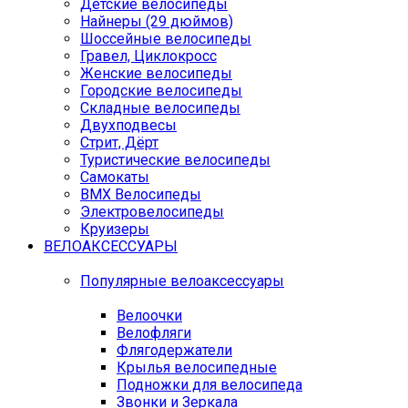
Детские велосипеды
Найнеры (29 дюймов)
Шоссейные велосипеды
Гравел, Циклокросс
Женские велосипеды
Городcкие велосипеды
Складные велосипеды
Двухподвесы
Стрит, Дёрт
Туристические велосипеды
Самокаты
BMX Велосипеды
Электровелосипеды
Круизеры
ВЕЛОАКСЕССУАРЫ
Популярные велоаксессуары
Велоочки
Велофляги
Флягодержатели
Крылья велосипедные
Подножки для велосипеда
Звонки и Зеркала