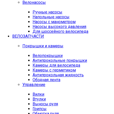
Велонасосы
Ручные насосы
Напольные насосы
Насосы с манометром
Насосы высокого давления
Для шоссейного велосипеда
ВЕЛОЗАПЧАСТИ
Покрышки и камеры
Велопокрышки
Антипрокольные покрышки
Камеры для велосипеда
Камеры с герметиком
Антипрокольная жидкость
Ободная лента
Управление
Вилки
Втулки
Выносы руля
Грипсы
Обмотка руля