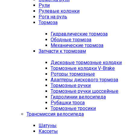
Рули
Рулевые колонки
Рога на руль
Тормоза
Гидравлические тормоза
Ободные тормоза
Механические тормоза
Запчасти к тормозам
Дисковые тормозные колодки
Тормозные колодки V-Brake
Роторы тормозные
Адаптеры дискового тормоза
Тормозные ручки
Тормозные ручки шоссейные
Гидролинии велосипеда
Рубашки троса
Тормозные тросики
Трансмиссия велосипеда
Шатуны
Кассеты