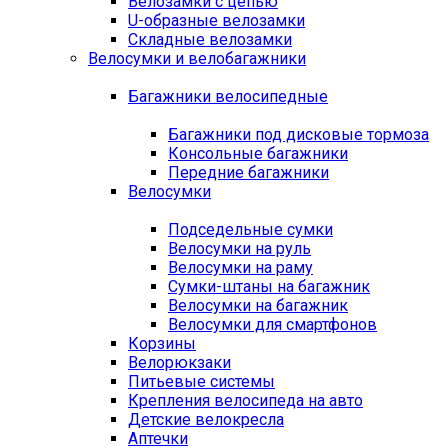
Велозамки с цепью
U-образные велозамки
Складные велозамки
Велосумки и велобагажники
Багажники велосипедные
Багажники под дисковые тормоза
Консольные багажники
Передние багажники
Велосумки
Подседельные сумки
Велосумки на руль
Велосумки на раму
Сумки-штаны на багажник
Велосумки на багажник
Велосумки для смартфонов
Корзины
Велорюкзаки
Питьевые системы
Крепления велосипеда на авто
Детские велокресла
Аптечки