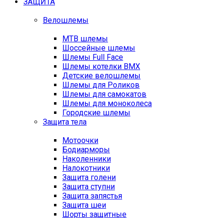
ЗАЩИТА
Велошлемы
MTB шлемы
Шоссейные шлемы
Шлемы Full Face
Шлемы котелки BMX
Детские велошлемы
Шлемы для Роликов
Шлемы для самокатов
Шлемы для моноколеса
Городские шлемы
Защита тела
Мотоочки
Бодиарморы
Наколенники
Налокотники
Защита голени
Защита ступни
Защита запястья
Защита шеи
Шорты защитные