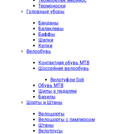
Термобелье меринос
Термоноски
Головные уборы
Банданы
Балаклавы
Баффы
Шапки
Кепки
Велообувь
Контактная обувь MTB
Шоссейная велообувь
Велотуфли Sidi
Обувь MTB
Шипы к педалям
Бахилы
Шорты и Штаны
Велошорты
Велошорты с памперсом
Штаны
Велотрусы