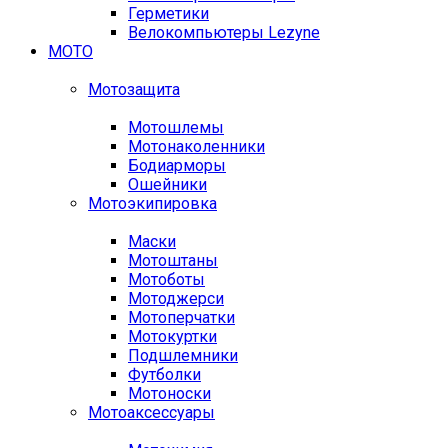
Герметики
Велокомпьютеры Lezyne
МОТО
Мотозащита
Мотошлемы
Мотонаколенники
Бодиарморы
Ошейники
Мотоэкипировка
Маски
Мотоштаны
Мотоботы
Мотоджерси
Мотоперчатки
Мотокуртки
Подшлемники
Футболки
Мотоноски
Мотоаксессуары