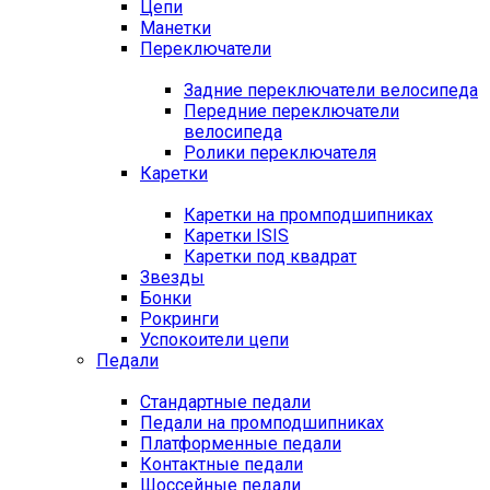
Цепи
Манетки
Переключатели
Задние переключатели велосипеда
Передние переключатели
велосипеда
Ролики переключателя
Каретки
Каретки на промподшипниках
Каретки ISIS
Каретки под квадрат
Звезды
Бонки
Рокринги
Успокоители цепи
Педали
Стандартные педали
Педали на промподшипниках
Платформенные педали
Контактные педали
Шоссейные педали