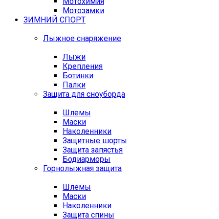
Мотохимия
Мотозамки
ЗИМНИЙ СПОРТ
Лыжное снаряжение
Лыжи
Крепления
Ботинки
Палки
Защита для сноуборда
Шлемы
Маски
Наколенники
Защитные шорты
Защита запястья
Бодиарморы
Горнолыжная защита
Шлемы
Маски
Наколенники
Защита спины