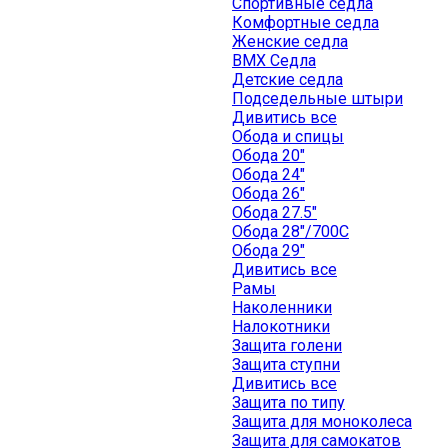
Спортивные седла
Комфортные седла
Женские седла
BMX Седла
Детские седла
Подседельные штыри
Дивитись все
Обода и спицы
Обода 20"
Обода 24"
Обода 26"
Обода 27.5"
Обода 28"/700C
Обода 29"
Дивитись все
Рамы
Наколенники
Налокотники
Защита голени
Защита ступни
Дивитись все
Защита по типу
Защита для моноколеса
Защита для самокатов