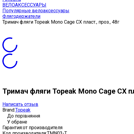
ВЕЛОАКСЕССУАРЫ
Популярные велоаксессуары
Флягодержатели
Тримач фляги Topeak Mono Cage CX пласт., проз., 48г
Тримач фляги Topeak Mono Cage CX пла
Написать отзыв
Brand:
Topeak
До порівняння
У обране
Гарантия:
от производителя
Код производителя:
TMN03-T