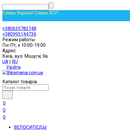
Слава Україні! Слава ЗСУ!
+380635782748
+380995144736
Режим работы:
Пн-Пт, з 10:00-19:00
Адрес:
Київ, вул. Мішуги, 9а
UA
|
RU
Увійти
Каталог товарів
0
0
0
ВЕЛОСИПЕДЫ