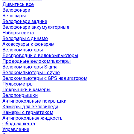
Дивитись все
Велофонари
Велофары
Велофонари задние
Велофонари аккумуляторные
Наборы света
Велофары с динамо
Аксессуары к фонарям
Велокомпьютеры
Беспроводные велокомпьютеры
Проводные велокомпьютеры
Велокомпьютеры Sigma
Велокомпьютеры Lezyne
Велокомпьютеры с GPS навигатором
Пульсометры
Покрышки и камеры
Велопокрышки
Антипрокольные покрышки
Камеры для велосипеда
Камеры с герметиком
Антипрокольная жидкость
Ободная лента
Управление