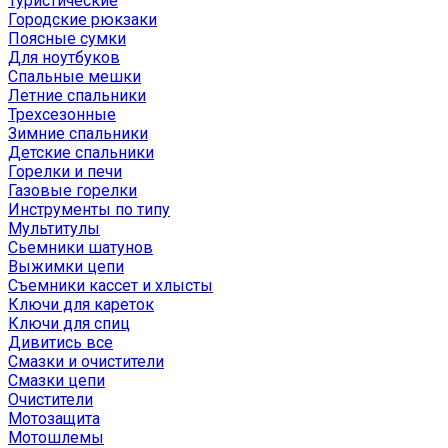
Туристические
Городские рюкзаки
Поясные сумки
Для ноутбуков
Спальные мешки
Летние спальники
Трехсезонные
Зимние спальники
Детские спальники
Горелки и печи
Газовые горелки
Инструменты по типу
Мультитулы
Сьемники шатунов
Выжимки цепи
Съемники кассет и хлысты
Ключи для кареток
Ключи для спиц
Дивитись все
Смазки и очистители
Смазки цепи
Очистители
Мотозащита
Мотошлемы