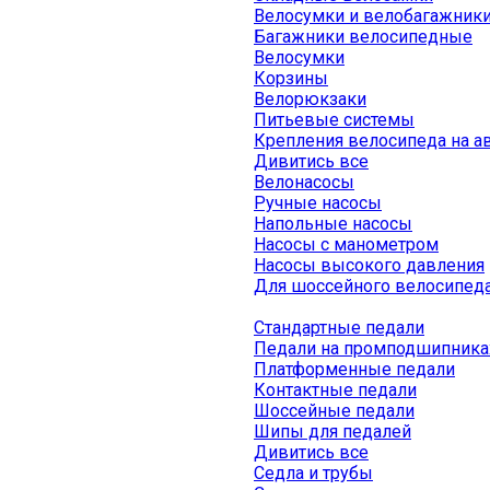
Велосумки и велобагажник
Багажники велосипедные
Велосумки
Корзины
Велорюкзаки
Питьевые системы
Крепления велосипеда на а
Дивитись все
Велонасосы
Ручные насосы
Напольные насосы
Насосы с манометром
Насосы высокого давления
Для шоссейного велосипед
Стандартные педали
Педали на промподшипника
Платформенные педали
Контактные педали
Шоссейные педали
Шипы для педалей
Дивитись все
Седла и трубы