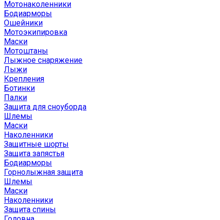
Мотонаколенники
Бодиарморы
Ошейники
Мотоэкипировка
Маски
Мотоштаны
Лыжное снаряжение
Лыжи
Крепления
Ботинки
Палки
Защита для сноуборда
Шлемы
Маски
Наколенники
Защитные шорты
Защита запястья
Бодиарморы
Горнолыжная защита
Шлемы
Маски
Наколенники
Защита спины
Головна