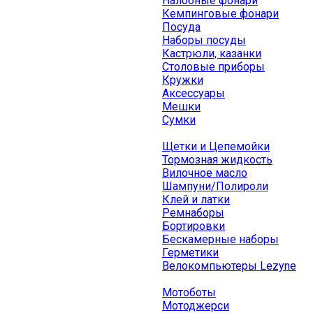
Налобные фонари
Кемпинговые фонари
Посуда
Наборы посуды
Кастрюли, казанки
Столовые приборы
Кружки
Аксессуары
Мешки
Сумки
Щетки и Цепемойки
Тормозная жидкость
Вилочное масло
Шампуни/Полироли
Клей и латки
Ремнаборы
Бортировки
Бескамерные наборы
Герметики
Велокомпьютеры Lezyne
Мотоботы
Мотоджерси