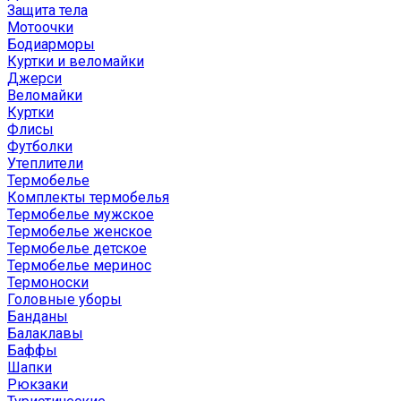
Защита тела
Мотоочки
Бодиарморы
Куртки и веломайки
Джерси
Веломайки
Куртки
Флисы
Футболки
Утеплители
Термобелье
Комплекты термобелья
Термобелье мужское
Термобелье женское
Термобелье детское
Термобелье меринос
Термоноски
Головные уборы
Банданы
Балаклавы
Баффы
Шапки
Рюкзаки