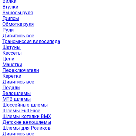
Вилки
Втулки
Выносы руля
Грипсы
Обмотка руля
Рули
Дивитись все
Трансмиссия велосипеда
Шатуны
Кассеты
Цепи
Манетки
Переключатели
Каретки
Дивитись все
Педали
Велошлемы
MTB шлемы
Шоссейные шлемы
Шлемы Full Face
Шлемы котелки BMX
Детские велошлемы
Шлемы для Роликов
Дивитись все