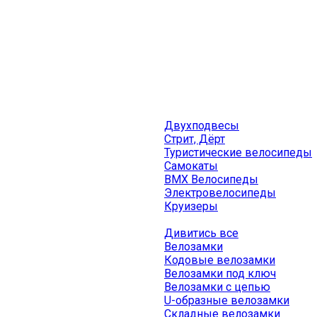
Двухподвесы
Стрит, Дёрт
Туристические велосипеды
Самокаты
BMX Велосипеды
Электровелосипеды
Круизеры
Дивитись все
Велозамки
Кодовые велозамки
Велозамки под ключ
Велозамки с цепью
U-образные велозамки
Складные велозамки