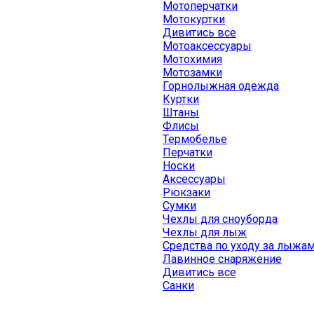
Мотоперчатки
Мотокуртки
Дивитись все
Мотоаксессуары
Мотохимия
Мотозамки
Горнолыжная одежда
Куртки
Штаны
Флисы
Термобелье
Перчатки
Носки
Аксессуары
Рюкзаки
Сумки
Чехлы для сноуборда
Чехлы для лыж
Средства по уходу за лыжа
Лавинное снаряжение
Дивитись все
Санки