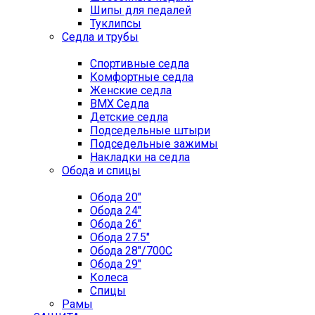
Шипы для педалей
Туклипсы
Седла и трубы
Спортивные седла
Комфортные седла
Женские седла
BMX Седла
Детские седла
Подседельные штыри
Подседельные зажимы
Накладки на седла
Обода и спицы
Обода 20"
Обода 24"
Обода 26"
Обода 27.5"
Обода 28"/700C
Обода 29"
Колеса
Спицы
Рамы