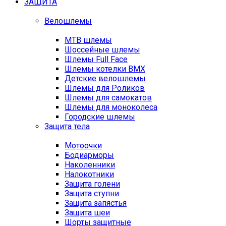
ЗАЩИТА
Велошлемы
MTB шлемы
Шоссейные шлемы
Шлемы Full Face
Шлемы котелки BMX
Детские велошлемы
Шлемы для Роликов
Шлемы для самокатов
Шлемы для моноколеса
Городские шлемы
Защита тела
Мотоочки
Бодиарморы
Наколенники
Налокотники
Защита голени
Защита ступни
Защита запястья
Защита шеи
Шорты защитные