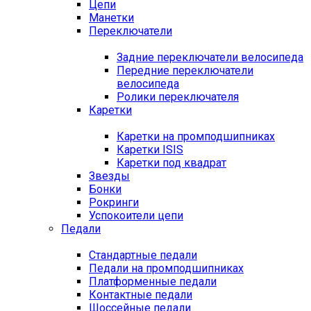
Цепи
Манетки
Переключатели
Задние переключатели велосипеда
Передние переключатели
велосипеда
Ролики переключателя
Каретки
Каретки на промподшипниках
Каретки ISIS
Каретки под квадрат
Звезды
Бонки
Рокринги
Успокоители цепи
Педали
Стандартные педали
Педали на промподшипниках
Платформенные педали
Контактные педали
Шоссейные педали