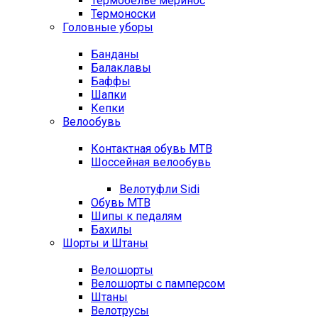
Термобелье меринос
Термоноски
Головные уборы
Банданы
Балаклавы
Баффы
Шапки
Кепки
Велообувь
Контактная обувь MTB
Шоссейная велообувь
Велотуфли Sidi
Обувь MTB
Шипы к педалям
Бахилы
Шорты и Штаны
Велошорты
Велошорты с памперсом
Штаны
Велотрусы