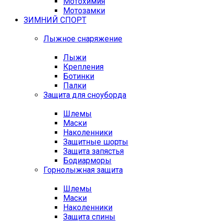
Мотохимия
Мотозамки
ЗИМНИЙ СПОРТ
Лыжное снаряжение
Лыжи
Крепления
Ботинки
Палки
Защита для сноуборда
Шлемы
Маски
Наколенники
Защитные шорты
Защита запястья
Бодиарморы
Горнолыжная защита
Шлемы
Маски
Наколенники
Защита спины