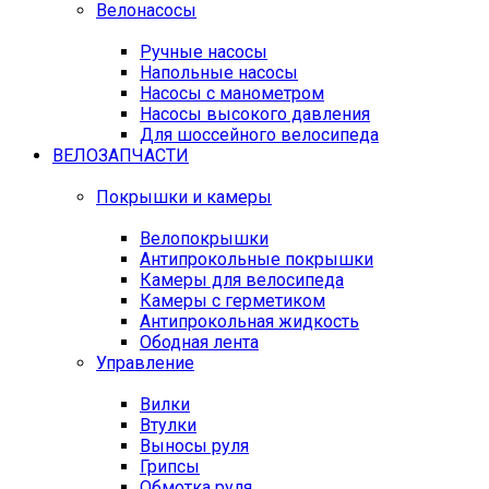
Велонасосы
Ручные насосы
Напольные насосы
Насосы с манометром
Насосы высокого давления
Для шоссейного велосипеда
ВЕЛОЗАПЧАСТИ
Покрышки и камеры
Велопокрышки
Антипрокольные покрышки
Камеры для велосипеда
Камеры с герметиком
Антипрокольная жидкость
Ободная лента
Управление
Вилки
Втулки
Выносы руля
Грипсы
Обмотка руля