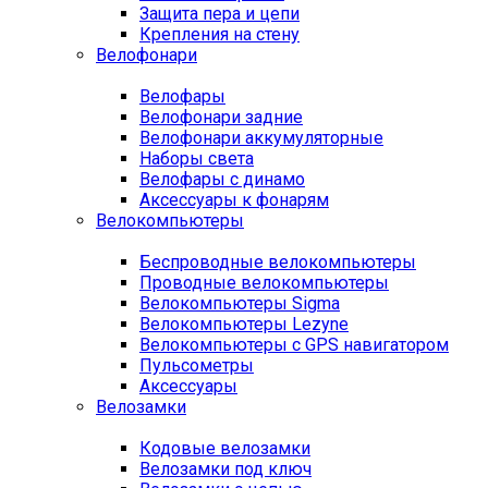
Защита пера и цепи
Крепления на стену
Велофонари
Велофары
Велофонари задние
Велофонари аккумуляторные
Наборы света
Велофары с динамо
Аксессуары к фонарям
Велокомпьютеры
Беспроводные велокомпьютеры
Проводные велокомпьютеры
Велокомпьютеры Sigma
Велокомпьютеры Lezyne
Велокомпьютеры с GPS навигатором
Пульсометры
Аксессуары
Велозамки
Кодовые велозамки
Велозамки под ключ