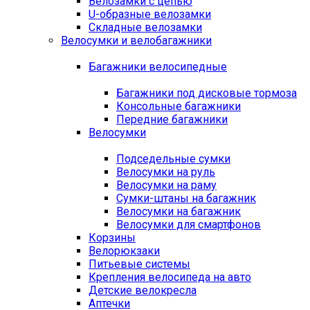
Велозамки с цепью
U-образные велозамки
Складные велозамки
Велосумки и велобагажники
Багажники велосипедные
Багажники под дисковые тормоза
Консольные багажники
Передние багажники
Велосумки
Подседельные сумки
Велосумки на руль
Велосумки на раму
Сумки-штаны на багажник
Велосумки на багажник
Велосумки для смартфонов
Корзины
Велорюкзаки
Питьевые системы
Крепления велосипеда на авто
Детские велокресла
Аптечки