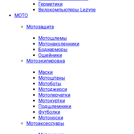
Герметики
Велокомпьютеры Lezyne
МОТО
Мотозащита
Мотошлемы
Мотонаколенники
Бодиарморы
Ошейники
Мотоэкипировка
Маски
Мотоштаны
Мотоботы
Мотоджерси
Мотоперчатки
Мотокуртки
Подшлемники
Футболки
Мотоноски
Мотоаксессуары