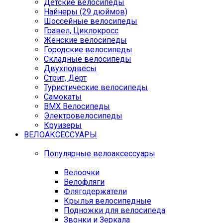
Детские велосипеды
Найнеры (29 дюймов)
Шоссейные велосипеды
Гравел, Циклокросс
Женские велосипеды
Городcкие велосипеды
Складные велосипеды
Двухподвесы
Стрит, Дёрт
Туристические велосипеды
Самокаты
BMX Велосипеды
Электровелосипеды
Круизеры
ВЕЛОАКСЕССУАРЫ
Популярные велоаксессуары
Велоочки
Велофляги
Флягодержатели
Крылья велосипедные
Подножки для велосипеда
Звонки и Зеркала