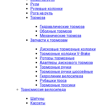
Рули
Рулевые колонки
Рога на руль
Тормоза
Гидравлические тормоза
Ободные тормоза
Механические тормоза
Запчасти к тормозам
Дисковые тормозные колодки
Тормозные колодки V-Brake
Роторы тормозные
Адаптеры дискового тормоза
Тормозные ручки
Тормозные ручки шоссейные
Гидролинии велосипеда
Рубашки троса
Тормозные тросики
Трансмиссия велосипеда
Шатуны
Кассеты