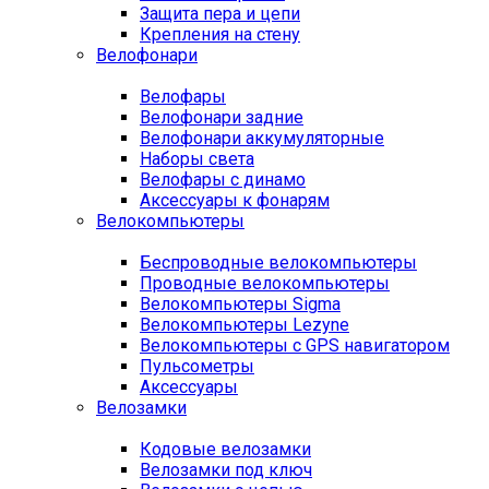
Защита пера и цепи
Крепления на стену
Велофонари
Велофары
Велофонари задние
Велофонари аккумуляторные
Наборы света
Велофары с динамо
Аксессуары к фонарям
Велокомпьютеры
Беспроводные велокомпьютеры
Проводные велокомпьютеры
Велокомпьютеры Sigma
Велокомпьютеры Lezyne
Велокомпьютеры с GPS навигатором
Пульсометры
Аксессуары
Велозамки
Кодовые велозамки
Велозамки под ключ