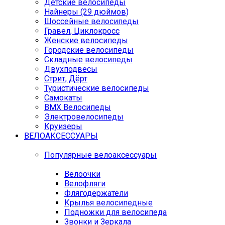
Детские велосипеды
Найнеры (29 дюймов)
Шоссейные велосипеды
Гравел, Циклокросс
Женские велосипеды
Городcкие велосипеды
Складные велосипеды
Двухподвесы
Стрит, Дёрт
Туристические велосипеды
Самокаты
BMX Велосипеды
Электровелосипеды
Круизеры
ВЕЛОАКСЕССУАРЫ
Популярные велоаксессуары
Велоочки
Велофляги
Флягодержатели
Крылья велосипедные
Подножки для велосипеда
Звонки и Зеркала