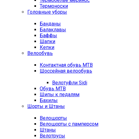
Термобелье меринос
Термоноски
Головные уборы
Банданы
Балаклавы
Баффы
Шапки
Кепки
Велообувь
Контактная обувь MTB
Шоссейная велообувь
Велотуфли Sidi
Обувь MTB
Шипы к педалям
Бахилы
Шорты и Штаны
Велошорты
Велошорты с памперсом
Штаны
Велотрусы