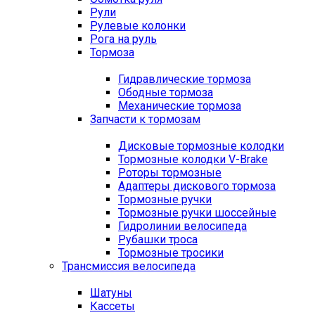
Рули
Рулевые колонки
Рога на руль
Тормоза
Гидравлические тормоза
Ободные тормоза
Механические тормоза
Запчасти к тормозам
Дисковые тормозные колодки
Тормозные колодки V-Brake
Роторы тормозные
Адаптеры дискового тормоза
Тормозные ручки
Тормозные ручки шоссейные
Гидролинии велосипеда
Рубашки троса
Тормозные тросики
Трансмиссия велосипеда
Шатуны
Кассеты