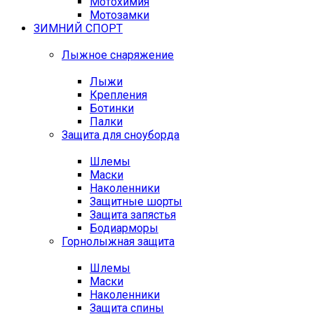
Мотохимия
Мотозамки
ЗИМНИЙ СПОРТ
Лыжное снаряжение
Лыжи
Крепления
Ботинки
Палки
Защита для сноуборда
Шлемы
Маски
Наколенники
Защитные шорты
Защита запястья
Бодиарморы
Горнолыжная защита
Шлемы
Маски
Наколенники
Защита спины