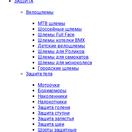
ЗАЩИТА
Велошлемы
MTB шлемы
Шоссейные шлемы
Шлемы Full Face
Шлемы котелки BMX
Детские велошлемы
Шлемы для Роликов
Шлемы для самокатов
Шлемы для моноколеса
Городские шлемы
Защита тела
Мотоочки
Бодиарморы
Наколенники
Налокотники
Защита голени
Защита ступни
Защита запястья
Защита шеи
Шорты защитные