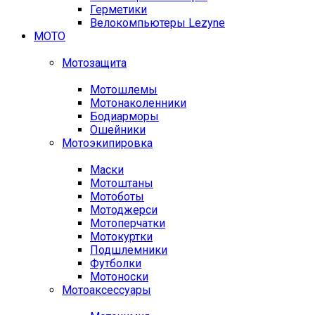
Герметики
Велокомпьютеры Lezyne
МОТО
Мотозащита
Мотошлемы
Мотонаколенники
Бодиарморы
Ошейники
Мотоэкипировка
Маски
Мотоштаны
Мотоботы
Мотоджерси
Мотоперчатки
Мотокуртки
Подшлемники
Футболки
Мотоноски
Мотоаксессуары