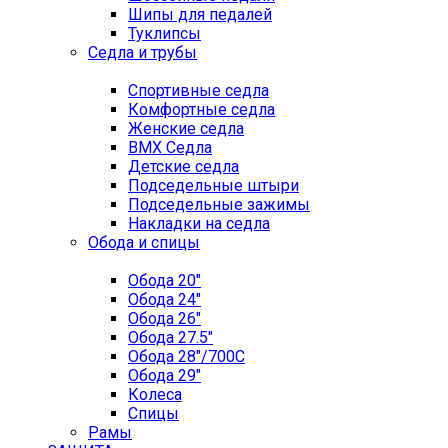
Шипы для педалей
Туклипсы
Седла и трубы
Спортивные седла
Комфортные седла
Женские седла
BMX Седла
Детские седла
Подседельные штыри
Подседельные зажимы
Накладки на седла
Обода и спицы
Обода 20"
Обода 24"
Обода 26"
Обода 27.5"
Обода 28"/700C
Обода 29"
Колеса
Спицы
Рамы