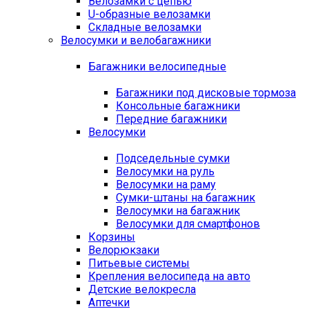
Велозамки с цепью
U-образные велозамки
Складные велозамки
Велосумки и велобагажники
Багажники велосипедные
Багажники под дисковые тормоза
Консольные багажники
Передние багажники
Велосумки
Подседельные сумки
Велосумки на руль
Велосумки на раму
Сумки-штаны на багажник
Велосумки на багажник
Велосумки для смартфонов
Корзины
Велорюкзаки
Питьевые системы
Крепления велосипеда на авто
Детские велокресла
Аптечки