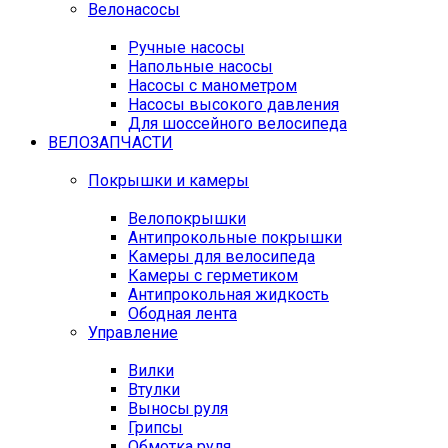
Велонасосы
Ручные насосы
Напольные насосы
Насосы с манометром
Насосы высокого давления
Для шоссейного велосипеда
ВЕЛОЗАПЧАСТИ
Покрышки и камеры
Велопокрышки
Антипрокольные покрышки
Камеры для велосипеда
Камеры с герметиком
Антипрокольная жидкость
Ободная лента
Управление
Вилки
Втулки
Выносы руля
Грипсы
Обмотка руля