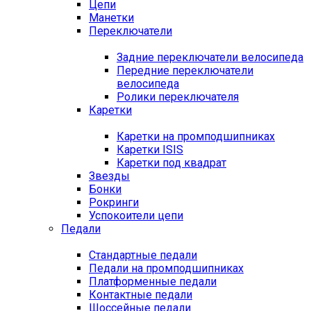
Цепи
Манетки
Переключатели
Задние переключатели велосипеда
Передние переключатели
велосипеда
Ролики переключателя
Каретки
Каретки на промподшипниках
Каретки ISIS
Каретки под квадрат
Звезды
Бонки
Рокринги
Успокоители цепи
Педали
Стандартные педали
Педали на промподшипниках
Платформенные педали
Контактные педали
Шоссейные педали