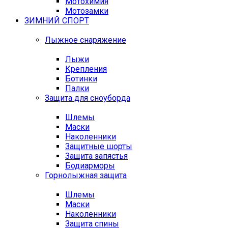
Мотохимия
Мотозамки
ЗИМНИЙ СПОРТ
Лыжное снаряжение
Лыжи
Крепления
Ботинки
Палки
Защита для сноуборда
Шлемы
Маски
Наколенники
Защитные шорты
Защита запястья
Бодиарморы
Горнолыжная защита
Шлемы
Маски
Наколенники
Защита спины