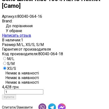
[Camo]
Артикул:
80040-064-16
Brand:
До порівняння
У обране
Написать отзыв
В наличии:
1
Размер:
M/L, XS/S, S/M
Гарантия:
от производителя
Код производителя:
80040-064-18
M/L
S/M
XS/S
Немає в наявності
Немає в наявності
Немає в наявності
4,428 грн.
Купити
Спитати/Замовити