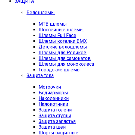
ЗАЩИТА
Велошлемы
MTB шлемы
Шоссейные шлемы
Шлемы Full Face
Шлемы котелки BMX
Детские велошлемы
Шлемы для Роликов
Шлемы для самокатов
Шлемы для моноколеса
Городские шлемы
Защита тела
Мотоочки
Бодиарморы
Наколенники
Налокотники
Защита голени
Защита ступни
Защита запястья
Защита шеи
Шорты защитные