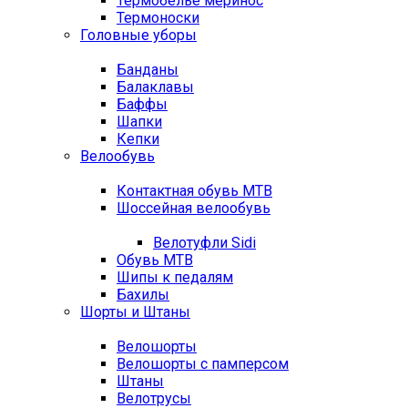
Термобелье меринос
Термоноски
Головные уборы
Банданы
Балаклавы
Баффы
Шапки
Кепки
Велообувь
Контактная обувь MTB
Шоссейная велообувь
Велотуфли Sidi
Обувь MTB
Шипы к педалям
Бахилы
Шорты и Штаны
Велошорты
Велошорты с памперсом
Штаны
Велотрусы