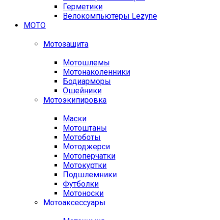
Герметики
Велокомпьютеры Lezyne
МОТО
Мотозащита
Мотошлемы
Мотонаколенники
Бодиарморы
Ошейники
Мотоэкипировка
Маски
Мотоштаны
Мотоботы
Мотоджерси
Мотоперчатки
Мотокуртки
Подшлемники
Футболки
Мотоноски
Мотоаксессуары