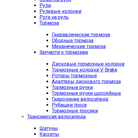
Рули
Рулевые колонки
Рога на руль
Тормоза
Гидравлические тормоза
Ободные тормоза
Механические тормоза
Запчасти к тормозам
Дисковые тормозные колодки
Тормозные колодки V-Brake
Роторы тормозные
Адаптеры дискового тормоза
Тормозные ручки
Тормозные ручки шоссейные
Гидролинии велосипеда
Рубашки троса
Тормозные тросики
Трансмиссия велосипеда
Шатуны
Кассеты