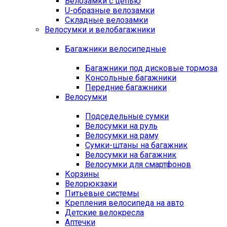
Велозамки с цепью
U-образные велозамки
Складные велозамки
Велосумки и велобагажники
Багажники велосипедные
Багажники под дисковые тормоза
Консольные багажники
Передние багажники
Велосумки
Подседельные сумки
Велосумки на руль
Велосумки на раму
Сумки-штаны на багажник
Велосумки на багажник
Велосумки для смартфонов
Корзины
Велорюкзаки
Питьевые системы
Крепления велосипеда на авто
Детские велокресла
Аптечки