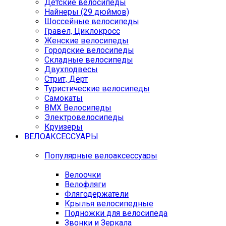
Детские велосипеды
Найнеры (29 дюймов)
Шоссейные велосипеды
Гравел, Циклокросс
Женские велосипеды
Городcкие велосипеды
Складные велосипеды
Двухподвесы
Стрит, Дёрт
Туристические велосипеды
Самокаты
BMX Велосипеды
Электровелосипеды
Круизеры
ВЕЛОАКСЕССУАРЫ
Популярные велоаксессуары
Велоочки
Велофляги
Флягодержатели
Крылья велосипедные
Подножки для велосипеда
Звонки и Зеркала