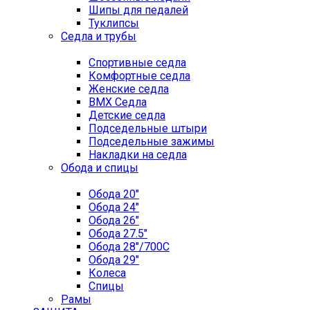
Шипы для педалей
Туклипсы
Седла и трубы
Спортивные седла
Комфортные седла
Женские седла
BMX Седла
Детские седла
Подседельные штыри
Подседельные зажимы
Накладки на седла
Обода и спицы
Обода 20"
Обода 24"
Обода 26"
Обода 27.5"
Обода 28"/700C
Обода 29"
Колеса
Спицы
Рамы