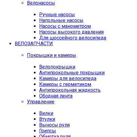
Велонасосы
Ручные насосы
Напольные насосы
Насосы с манометром
Насосы высокого давления
Для шоссейного велосипеда
ВЕЛОЗАПЧАСТИ
Покрышки и камеры
Велопокрышки
Антипрокольные покрышки
Камеры для велосипеда
Камеры с герметиком
Антипрокольная жидкость
Ободная лента
Управление
Вилки
Втулки
Выносы руля
Грипсы
Обмотка руля