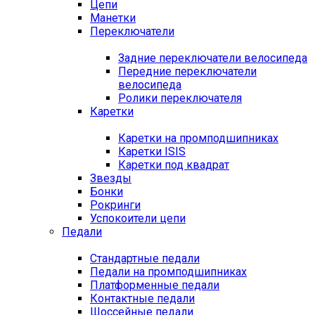
Цепи
Манетки
Переключатели
Задние переключатели велосипеда
Передние переключатели
велосипеда
Ролики переключателя
Каретки
Каретки на промподшипниках
Каретки ISIS
Каретки под квадрат
Звезды
Бонки
Рокринги
Успокоители цепи
Педали
Стандартные педали
Педали на промподшипниках
Платформенные педали
Контактные педали
Шоссейные педали