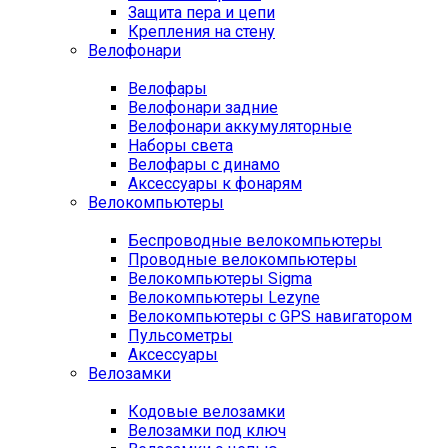
Защита пера и цепи
Крепления на стену
Велофонари
Велофары
Велофонари задние
Велофонари аккумуляторные
Наборы света
Велофары с динамо
Аксессуары к фонарям
Велокомпьютеры
Беспроводные велокомпьютеры
Проводные велокомпьютеры
Велокомпьютеры Sigma
Велокомпьютеры Lezyne
Велокомпьютеры с GPS навигатором
Пульсометры
Аксессуары
Велозамки
Кодовые велозамки
Велозамки под ключ