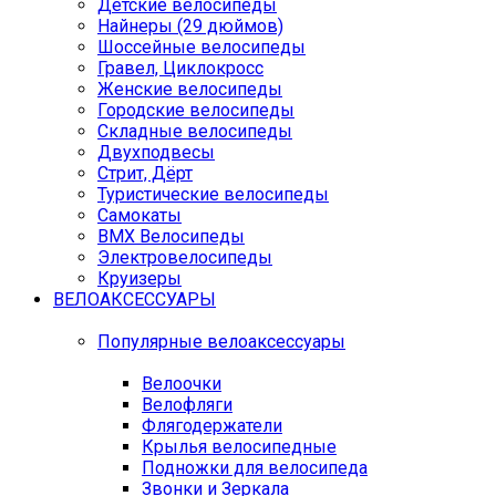
Детские велосипеды
Найнеры (29 дюймов)
Шоссейные велосипеды
Гравел, Циклокросс
Женские велосипеды
Городcкие велосипеды
Складные велосипеды
Двухподвесы
Стрит, Дёрт
Туристические велосипеды
Самокаты
BMX Велосипеды
Электровелосипеды
Круизеры
ВЕЛОАКСЕССУАРЫ
Популярные велоаксессуары
Велоочки
Велофляги
Флягодержатели
Крылья велосипедные
Подножки для велосипеда
Звонки и Зеркала