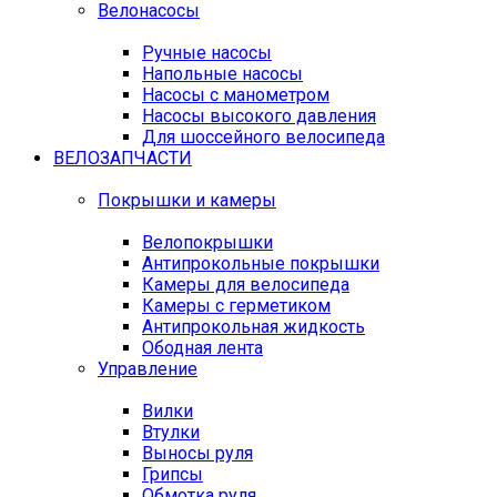
Велонасосы
Ручные насосы
Напольные насосы
Насосы с манометром
Насосы высокого давления
Для шоссейного велосипеда
ВЕЛОЗАПЧАСТИ
Покрышки и камеры
Велопокрышки
Антипрокольные покрышки
Камеры для велосипеда
Камеры с герметиком
Антипрокольная жидкость
Ободная лента
Управление
Вилки
Втулки
Выносы руля
Грипсы
Обмотка руля