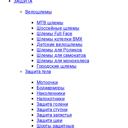
ЗАЩИТА
Велошлемы
MTB шлемы
Шоссейные шлемы
Шлемы Full Face
Шлемы котелки BMX
Детские велошлемы
Шлемы для Роликов
Шлемы для самокатов
Шлемы для моноколеса
Городские шлемы
Защита тела
Мотоочки
Бодиарморы
Наколенники
Налокотники
Защита голени
Защита ступни
Защита запястья
Защита шеи
Шорты защитные