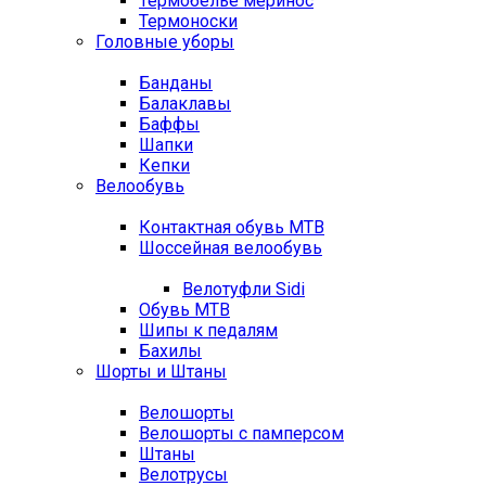
Термобелье меринос
Термоноски
Головные уборы
Банданы
Балаклавы
Баффы
Шапки
Кепки
Велообувь
Контактная обувь MTB
Шоссейная велообувь
Велотуфли Sidi
Обувь MTB
Шипы к педалям
Бахилы
Шорты и Штаны
Велошорты
Велошорты с памперсом
Штаны
Велотрусы