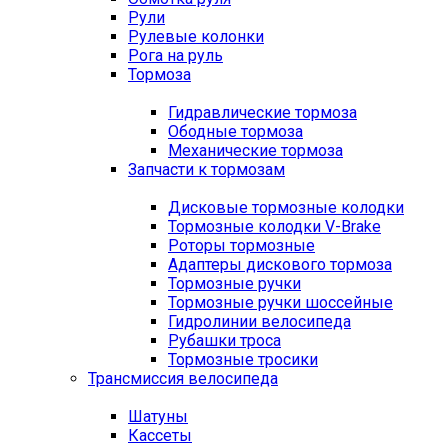
Рули
Рулевые колонки
Рога на руль
Тормоза
Гидравлические тормоза
Ободные тормоза
Механические тормоза
Запчасти к тормозам
Дисковые тормозные колодки
Тормозные колодки V-Brake
Роторы тормозные
Адаптеры дискового тормоза
Тормозные ручки
Тормозные ручки шоссейные
Гидролинии велосипеда
Рубашки троса
Тормозные тросики
Трансмиссия велосипеда
Шатуны
Кассеты