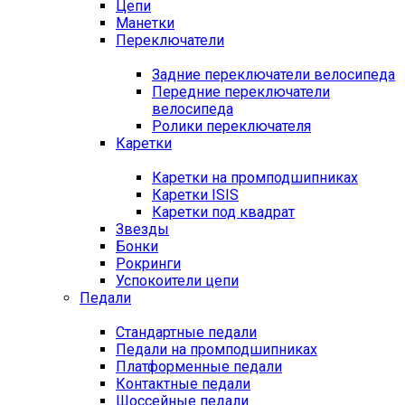
Цепи
Манетки
Переключатели
Задние переключатели велосипеда
Передние переключатели
велосипеда
Ролики переключателя
Каретки
Каретки на промподшипниках
Каретки ISIS
Каретки под квадрат
Звезды
Бонки
Рокринги
Успокоители цепи
Педали
Стандартные педали
Педали на промподшипниках
Платформенные педали
Контактные педали
Шоссейные педали