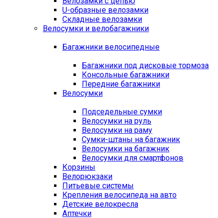
Велозамки с цепью
U-образные велозамки
Складные велозамки
Велосумки и велобагажники
Багажники велосипедные
Багажники под дисковые тормоза
Консольные багажники
Передние багажники
Велосумки
Подседельные сумки
Велосумки на руль
Велосумки на раму
Сумки-штаны на багажник
Велосумки на багажник
Велосумки для смартфонов
Корзины
Велорюкзаки
Питьевые системы
Крепления велосипеда на авто
Детские велокресла
Аптечки