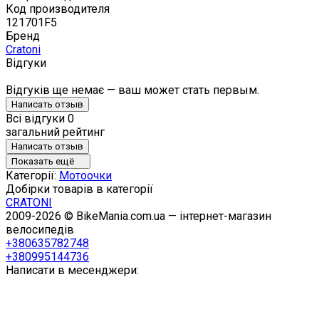
Код производителя
121701F5
Бренд
Cratoni
Відгуки
Відгуків ще немає — ваш может стать первым.
Написать отзыв
Всі відгуки
0
загальний рейтинг
Написать отзыв
Показать ещё
Категорії:
Мотоочки
Добірки товарів в категорії
CRATONI
2009-2026 © BikeMania.com.ua — інтернет-магазин
велосипедів
+380635782748
+380995144736
Написати в месенджери: