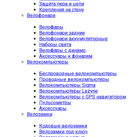
Защита пера и цепи
Крепления на стену
Велофонари
Велофары
Велофонари задние
Велофонари аккумуляторные
Наборы света
Велофары с динамо
Аксессуары к фонарям
Велокомпьютеры
Беспроводные велокомпьютеры
Проводные велокомпьютеры
Велокомпьютеры Sigma
Велокомпьютеры Lezyne
Велокомпьютеры с GPS навигатором
Пульсометры
Аксессуары
Велозамки
Кодовые велозамки
Велозамки под ключ