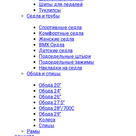
Шипы для педалей
Туклипсы
Седла и трубы
Спортивные седла
Комфортные седла
Женские седла
BMX Седла
Детские седла
Подседельные штыри
Подседельные зажимы
Накладки на седла
Обода и спицы
Обода 20"
Обода 24"
Обода 26"
Обода 27.5"
Обода 28"/700C
Обода 29"
Колеса
Спицы
Рамы