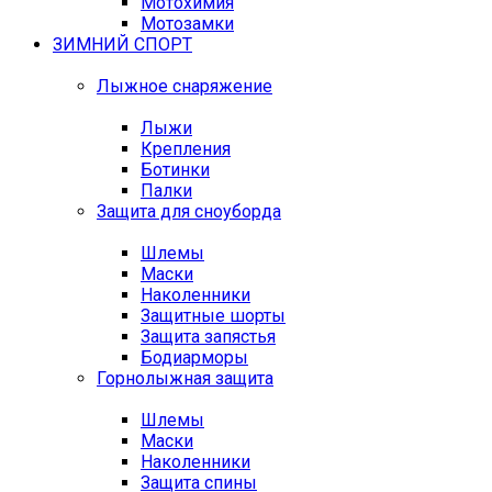
Мотохимия
Мотозамки
ЗИМНИЙ СПОРТ
Лыжное снаряжение
Лыжи
Крепления
Ботинки
Палки
Защита для сноуборда
Шлемы
Маски
Наколенники
Защитные шорты
Защита запястья
Бодиарморы
Горнолыжная защита
Шлемы
Маски
Наколенники
Защита спины