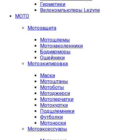
Герметики
Велокомпьютеры Lezyne
МОТО
Мотозащита
Мотошлемы
Мотонаколенники
Бодиарморы
Ошейники
Мотоэкипировка
Маски
Мотоштаны
Мотоботы
Мотоджерси
Мотоперчатки
Мотокуртки
Подшлемники
Футболки
Мотоноски
Мотоаксессуары