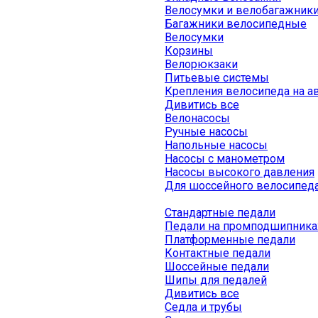
Велосумки и велобагажник
Багажники велосипедные
Велосумки
Корзины
Велорюкзаки
Питьевые системы
Крепления велосипеда на а
Дивитись все
Велонасосы
Ручные насосы
Напольные насосы
Насосы с манометром
Насосы высокого давления
Для шоссейного велосипед
Стандартные педали
Педали на промподшипника
Платформенные педали
Контактные педали
Шоссейные педали
Шипы для педалей
Дивитись все
Седла и трубы