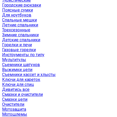
Туристические
Городские рюкзаки
Поясные сумки
Для ноутбуков
Спальные мешки
Летние спальники
Трехсезонные
Зимние спальники
Детские спальники
Горелки и печи
Газовые горелки
Инструменты по типу
Мультитулы
Сьемники шатунов
Выжимки цепи
Съемники кассет и хлысты
Ключи для кареток
Ключи для спиц
Дивитись все
Смазки и очистители
Смазки цепи
Очистители
Мотозащита
Мотошлемы