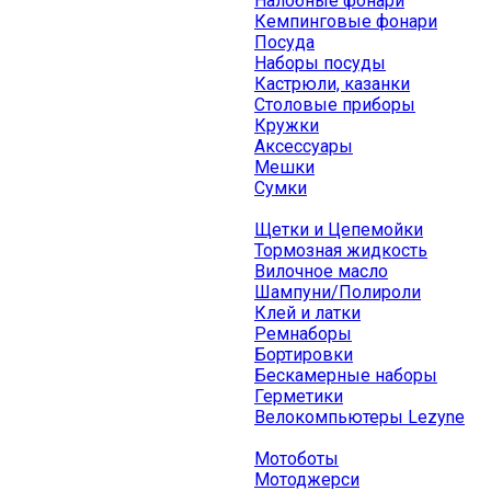
Налобные фонари
Кемпинговые фонари
Посуда
Наборы посуды
Кастрюли, казанки
Столовые приборы
Кружки
Аксессуары
Мешки
Сумки
Щетки и Цепемойки
Тормозная жидкость
Вилочное масло
Шампуни/Полироли
Клей и латки
Ремнаборы
Бортировки
Бескамерные наборы
Герметики
Велокомпьютеры Lezyne
Мотоботы
Мотоджерси