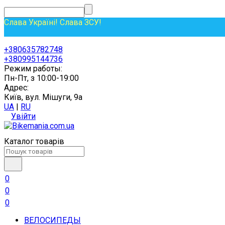
Слава Україні! Слава ЗСУ!
+380635782748
+380995144736
Режим работы:
Пн-Пт, з 10:00-19:00
Адрес:
Київ, вул. Мішуги, 9а
UA
|
RU
Увійти
Каталог товарів
0
0
0
ВЕЛОСИПЕДЫ