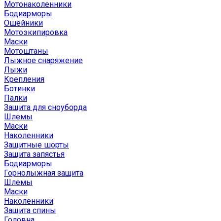
Мотонаколенники
Бодиарморы
Ошейники
Мотоэкипировка
Маски
Мотоштаны
Лыжное снаряжение
Лыжи
Крепления
Ботинки
Палки
Защита для сноуборда
Шлемы
Маски
Наколенники
Защитные шорты
Защита запястья
Бодиарморы
Горнолыжная защита
Шлемы
Маски
Наколенники
Защита спины
Головна