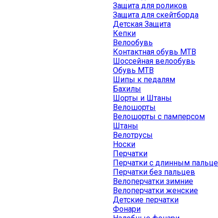
Защита для роликов
Защита для скейтборда
Детская Защита
Кепки
Велообувь
Контактная обувь MTB
Шоссейная велообувь
Обувь MTB
Шипы к педалям
Бахилы
Шорты и Штаны
Велошорты
Велошорты с памперсом
Штаны
Велотрусы
Носки
Перчатки
Перчатки с длинным пальц
Перчатки без пальцев
Велоперчатки зимние
Велоперчатки женские
Детские перчатки
Фонари