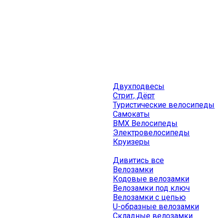
Двухподвесы
Стрит, Дёрт
Туристические велосипеды
Самокаты
BMX Велосипеды
Электровелосипеды
Круизеры
Дивитись все
Велозамки
Кодовые велозамки
Велозамки под ключ
Велозамки с цепью
U-образные велозамки
Складные велозамки