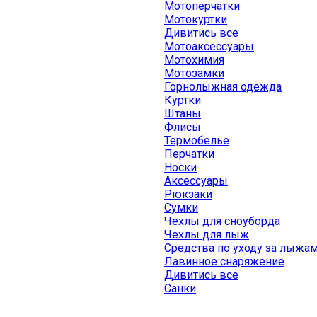
Мотоперчатки
Мотокуртки
Дивитись все
Мотоаксессуары
Мотохимия
Мотозамки
Горнолыжная одежда
Куртки
Штаны
Флисы
Термобелье
Перчатки
Носки
Аксессуары
Рюкзаки
Сумки
Чехлы для сноуборда
Чехлы для лыж
Средства по уходу за лыжа
Лавинное снаряжение
Дивитись все
Санки