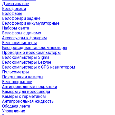
Дивитись все
Велофонари
Велофары
Велофонари задние
Велофонари аккумуляторные
Наборы света
Велофары с динамо
Аксессуары к фонарям
Велокомпьютеры
Беспроводные велокомпьютеры
Проводные велокомпьютеры
Велокомпьютеры Sigma
Велокомпьютеры Lezyne
Велокомпьютеры с GPS навигатором
Пульсометры
Покрышки и камеры
Велопокрышки
Антипрокольные покрышки
Камеры для велосипеда
Камеры с герметиком
Антипрокольная жидкость
Ободная лента
Управление