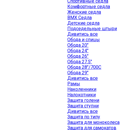
Спортивные седла
Комфортные седла
Женские седла
BMX Седла
Детские седла
Подседельные штыри
Дивитись все
Обода и спицы
Обода 20"
Обода 24"
Обода 26"
Обода 27.5"
Обода 28"/700C
Обода 29"
Дивитись все
Рамы
Наколенники
Налокотники
Защита голени
Защита ступни
Дивитись все
Защита по типу
Защита для моноколеса
Защита для самокатов