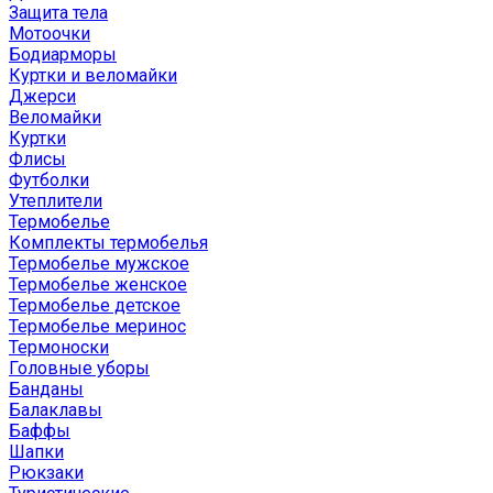
Защита тела
Мотоочки
Бодиарморы
Куртки и веломайки
Джерси
Веломайки
Куртки
Флисы
Футболки
Утеплители
Термобелье
Комплекты термобелья
Термобелье мужское
Термобелье женское
Термобелье детское
Термобелье меринос
Термоноски
Головные уборы
Банданы
Балаклавы
Баффы
Шапки
Рюкзаки