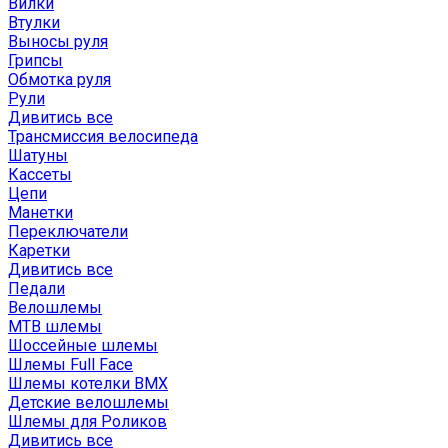
Вилки
Втулки
Выносы руля
Грипсы
Обмотка руля
Рули
Дивитись все
Трансмиссия велосипеда
Шатуны
Кассеты
Цепи
Манетки
Переключатели
Каретки
Дивитись все
Педали
Велошлемы
MTB шлемы
Шоссейные шлемы
Шлемы Full Face
Шлемы котелки BMX
Детские велошлемы
Шлемы для Роликов
Дивитись все