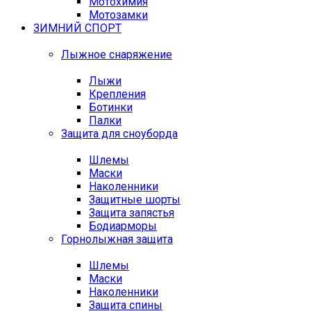
Мотохимия
Мотозамки
ЗИМНИЙ СПОРТ
Лыжное снаряжение
Лыжи
Крепления
Ботинки
Палки
Защита для сноуборда
Шлемы
Маски
Наколенники
Защитные шорты
Защита запястья
Бодиарморы
Горнолыжная защита
Шлемы
Маски
Наколенники
Защита спины