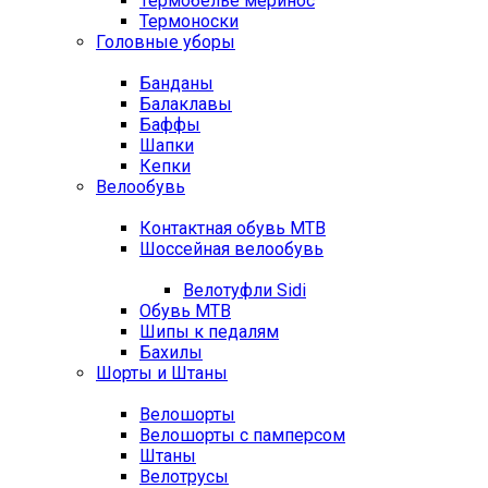
Термобелье меринос
Термоноски
Головные уборы
Банданы
Балаклавы
Баффы
Шапки
Кепки
Велообувь
Контактная обувь MTB
Шоссейная велообувь
Велотуфли Sidi
Обувь MTB
Шипы к педалям
Бахилы
Шорты и Штаны
Велошорты
Велошорты с памперсом
Штаны
Велотрусы