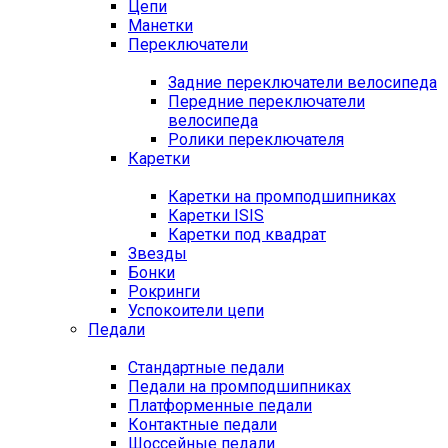
Цепи
Манетки
Переключатели
Задние переключатели велосипеда
Передние переключатели
велосипеда
Ролики переключателя
Каретки
Каретки на промподшипниках
Каретки ISIS
Каретки под квадрат
Звезды
Бонки
Рокринги
Успокоители цепи
Педали
Стандартные педали
Педали на промподшипниках
Платформенные педали
Контактные педали
Шоссейные педали