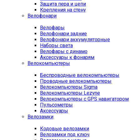
Защита пера и цепи
Крепления на стену
Велофонари
Велофары
Велофонари задние
Велофонари аккумуляторные
Наборы света
Велофары с динамо
Аксессуары к фонарям
Велокомпьютеры
Беспроводные велокомпьютеры
Проводные велокомпьютеры
Велокомпьютеры Sigma
Велокомпьютеры Lezyne
Велокомпьютеры с GPS навигатором
Пульсометры
Аксессуары
Велозамки
Кодовые велозамки
Велозамки под ключ