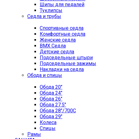
Шипы для педалей
Туклипсы
Седла и трубы
Спортивные седла
Комфортные седла
Женские седла
BMX Седла
Детские седла
Подседельные штыри
Подседельные зажимы
Накладки на седла
Обода и спицы
Обода 20"
Обода 24"
Обода 26"
Обода 27.5"
Обода 28"/700C
Обода 29"
Колеса
Спицы
Рамы