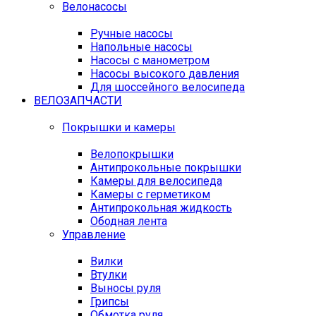
Велонасосы
Ручные насосы
Напольные насосы
Насосы с манометром
Насосы высокого давления
Для шоссейного велосипеда
ВЕЛОЗАПЧАСТИ
Покрышки и камеры
Велопокрышки
Антипрокольные покрышки
Камеры для велосипеда
Камеры с герметиком
Антипрокольная жидкость
Ободная лента
Управление
Вилки
Втулки
Выносы руля
Грипсы
Обмотка руля