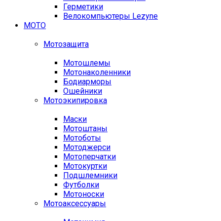
Герметики
Велокомпьютеры Lezyne
МОТО
Мотозащита
Мотошлемы
Мотонаколенники
Бодиарморы
Ошейники
Мотоэкипировка
Маски
Мотоштаны
Мотоботы
Мотоджерси
Мотоперчатки
Мотокуртки
Подшлемники
Футболки
Мотоноски
Мотоаксессуары