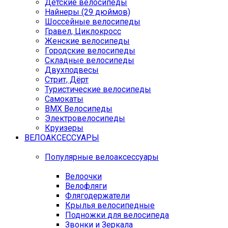
Детские велосипеды
Найнеры (29 дюймов)
Шоссейные велосипеды
Гравел, Циклокросс
Женские велосипеды
Городcкие велосипеды
Складные велосипеды
Двухподвесы
Стрит, Дёрт
Туристические велосипеды
Самокаты
BMX Велосипеды
Электровелосипеды
Круизеры
ВЕЛОАКСЕССУАРЫ
Популярные велоаксессуары
Велоочки
Велофляги
Флягодержатели
Крылья велосипедные
Подножки для велосипеда
Звонки и Зеркала