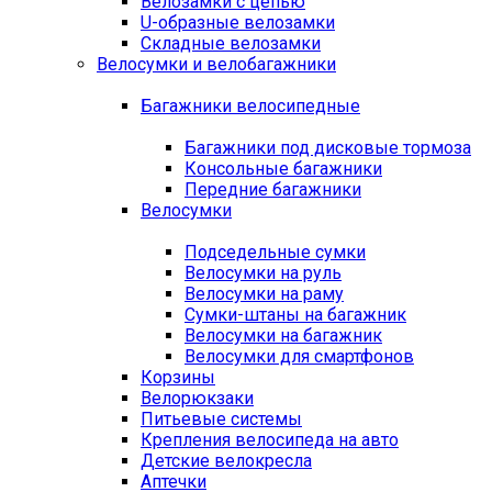
Велозамки с цепью
U-образные велозамки
Складные велозамки
Велосумки и велобагажники
Багажники велосипедные
Багажники под дисковые тормоза
Консольные багажники
Передние багажники
Велосумки
Подседельные сумки
Велосумки на руль
Велосумки на раму
Сумки-штаны на багажник
Велосумки на багажник
Велосумки для смартфонов
Корзины
Велорюкзаки
Питьевые системы
Крепления велосипеда на авто
Детские велокресла
Аптечки