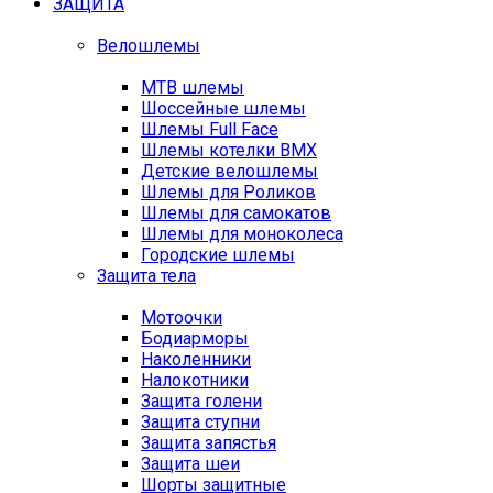
ЗАЩИТА
Велошлемы
MTB шлемы
Шоссейные шлемы
Шлемы Full Face
Шлемы котелки BMX
Детские велошлемы
Шлемы для Роликов
Шлемы для самокатов
Шлемы для моноколеса
Городские шлемы
Защита тела
Мотоочки
Бодиарморы
Наколенники
Налокотники
Защита голени
Защита ступни
Защита запястья
Защита шеи
Шорты защитные