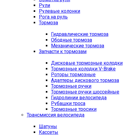
Рули
Рулевые колонки
Рога на руль
Тормоза
Гидравлические тормоза
Ободные тормоза
Механические тормоза
Запчасти к тормозам
Дисковые тормозные колодки
Тормозные колодки V-Brake
Роторы тормозные
Адаптеры дискового тормоза
Тормозные ручки
Тормозные ручки шоссейные
Гидролинии велосипеда
Рубашки троса
Тормозные тросики
Трансмиссия велосипеда
Шатуны
Кассеты