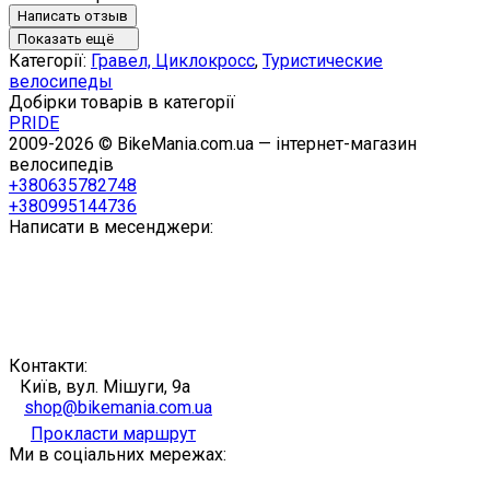
Написать отзыв
Показать ещё
Категорії:
Гравел, Циклокросс
,
Туристические
велосипеды
Добірки товарів в категорії
PRIDE
2009-2026 © BikeMania.com.ua — інтернет-магазин
велосипедів
+380635782748
+380995144736
Написати в месенджери:
Контакти:
Київ, вул. Мішуги, 9а
shop@bikemania.com.ua
Прокласти маршрут
Ми в соціальних мережах: