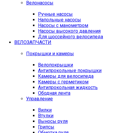
Велонасосы
Ручные насосы
Напольные насосы
Насосы с манометром
Насосы высокого давления
Для шоссейного велосипеда
ВЕЛОЗАПЧАСТИ
Покрышки и камеры
Велопокрышки
Антипрокольные покрышки
Камеры для велосипеда
Камеры с герметиком
Антипрокольная жидкость
Ободная лента
Управление
Вилки
Втулки
Выносы руля
Грипсы
Обмотка руля