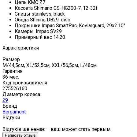
Цепь KMC Z7
Кассета Shimano CS-HG200-7, 12-32t
Спицы stainless, black
Обода Shining DB29, disc
Покрышки Impac SmartPac, Kevlarguard, 29x2.10"
Камеры: Impac SV29
Примерный вес 14,20
Характеристики
Размер
M/44,5см, XL/52,5см, XXL/56,5см, L/48см
Гарантия
36 мес.
Код производителя
275526160
Диаметр колеса
29
Бренд
Bergamont
Відгуки
Відгуків ще немає — ваш может стать первым.
Написать отзыв