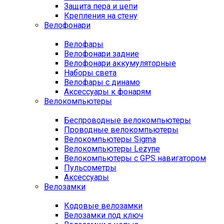
Защита пера и цепи
Крепления на стену
Велофонари
Велофары
Велофонари задние
Велофонари аккумуляторные
Наборы света
Велофары с динамо
Аксессуары к фонарям
Велокомпьютеры
Беспроводные велокомпьютеры
Проводные велокомпьютеры
Велокомпьютеры Sigma
Велокомпьютеры Lezyne
Велокомпьютеры с GPS навигатором
Пульсометры
Аксессуары
Велозамки
Кодовые велозамки
Велозамки под ключ