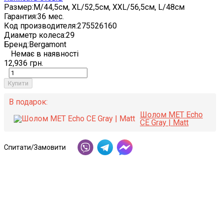
Размер:
M/44,5см, XL/52,5см, XXL/56,5см, L/48см
Гарантия:
36 мес.
Код производителя:
275526160
Диаметр колеса:
29
Бренд:
Bergamont
Немає в наявності
12,936 грн.
Купити
В подарок:
Шолом MET Echo
CE Gray | Matt
Спитати/Замовити