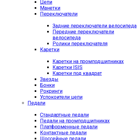
Цепи
Манетки
Переключатели
Задние переключатели велосипеда
Передние переключатели
велосипеда
Ролики переключателя
Каретки
Каретки на промподшипниках
Каретки ISIS
Каретки под квадрат
Звезды
Бонки
Рокринги
Успокоители цепи
Педали
Стандартные педали
Педали на промподшипниках
Платформенные педали
Контактные педали
Шоссейные педали