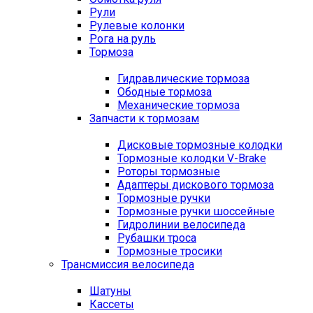
Рули
Рулевые колонки
Рога на руль
Тормоза
Гидравлические тормоза
Ободные тормоза
Механические тормоза
Запчасти к тормозам
Дисковые тормозные колодки
Тормозные колодки V-Brake
Роторы тормозные
Адаптеры дискового тормоза
Тормозные ручки
Тормозные ручки шоссейные
Гидролинии велосипеда
Рубашки троса
Тормозные тросики
Трансмиссия велосипеда
Шатуны
Кассеты