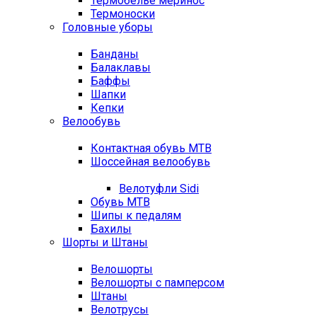
Термобелье меринос
Термоноски
Головные уборы
Банданы
Балаклавы
Баффы
Шапки
Кепки
Велообувь
Контактная обувь MTB
Шоссейная велообувь
Велотуфли Sidi
Обувь MTB
Шипы к педалям
Бахилы
Шорты и Штаны
Велошорты
Велошорты с памперсом
Штаны
Велотрусы