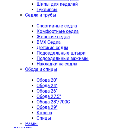
Шипы для педалей
Туклипсы
Седла и трубы
Спортивные седла
Комфортные седла
Женские седла
BMX Седла
Детские седла
Подседельные штыри
Подседельные зажимы
Накладки на седла
Обода и спицы
Обода 20"
Обода 24"
Обода 26"
Обода 27.5"
Обода 28"/700C
Обода 29"
Колеса
Спицы
Рамы