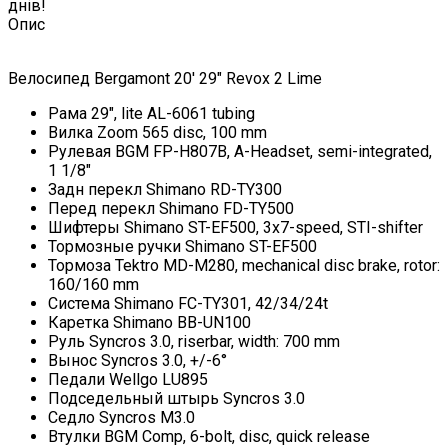
днів!
Опис
Велосипед Bergamont 20' 29" Revox 2 Lime
Рама 29", lite AL-6061 tubing
Вилка Zoom 565 disc, 100 mm
Рулевая BGM FP-H807B, A-Headset, semi-integrated,
1 1/8"
Задн перекл Shimano RD-TY300
Перед перекл Shimano FD-TY500
Шифтеры Shimano ST-EF500, 3x7-speed, STI-shifter
Тормозные ручки Shimano ST-EF500
Тормоза Tektro MD-M280, mechanical disc brake, rotor:
160/160 mm
Система Shimano FC-TY301, 42/34/24t
Каретка Shimano BB-UN100
Руль Syncros 3.0, riserbar, width: 700 mm
Вынос Syncros 3.0, +/-6°
Педали Wellgo LU895
Подседельный штырь Syncros 3.0
Седло Syncros M3.0
Втулки BGM Comp, 6-bolt, disc, quick release