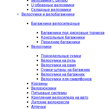
Велозамки с цепью
U-образные велозамки
Складные велозамки
Велосумки и велобагажники
Багажники велосипедные
Багажники под дисковые тормоза
Консольные багажники
Передние багажники
Велосумки
Подседельные сумки
Велосумки на руль
Велосумки на раму
Сумки-штаны на багажник
Велосумки на багажник
Велосумки для смартфонов
Корзины
Велорюкзаки
Питьевые системы
Крепления велосипеда на авто
Детские велокресла
Аптечки