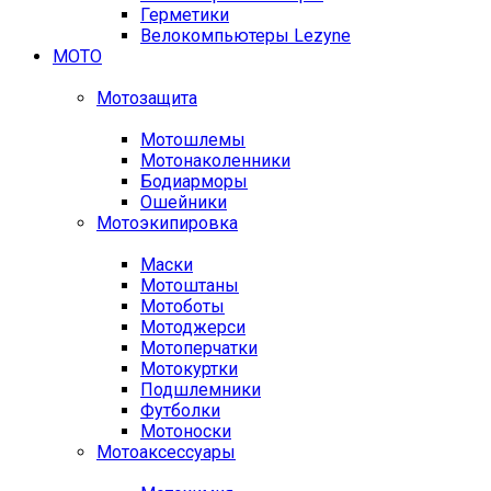
Герметики
Велокомпьютеры Lezyne
МОТО
Мотозащита
Мотошлемы
Мотонаколенники
Бодиарморы
Ошейники
Мотоэкипировка
Маски
Мотоштаны
Мотоботы
Мотоджерси
Мотоперчатки
Мотокуртки
Подшлемники
Футболки
Мотоноски
Мотоаксессуары