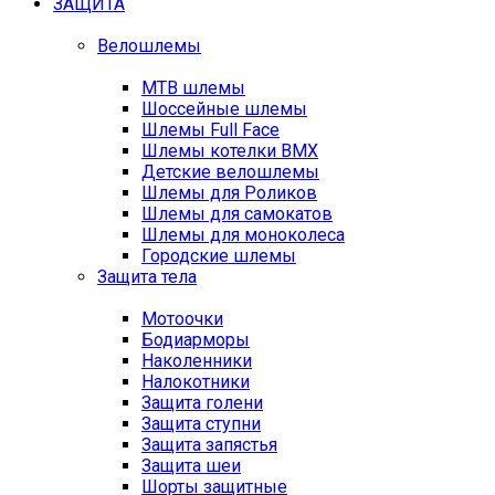
ЗАЩИТА
Велошлемы
MTB шлемы
Шоссейные шлемы
Шлемы Full Face
Шлемы котелки BMX
Детские велошлемы
Шлемы для Роликов
Шлемы для самокатов
Шлемы для моноколеса
Городские шлемы
Защита тела
Мотоочки
Бодиарморы
Наколенники
Налокотники
Защита голени
Защита ступни
Защита запястья
Защита шеи
Шорты защитные