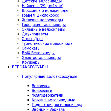
Детские велосипеды
Найнеры (29 дюймов)
Шоссейные велосипеды
Гравел, Циклокросс
Женские велосипеды
Городcкие велосипеды
Складные велосипеды
Двухподвесы
Стрит, Дёрт
Туристические велосипеды
Самокаты
BMX Велосипеды
Электровелосипеды
Круизеры
ВЕЛОАКСЕССУАРЫ
Популярные велоаксессуары
Велоочки
Велофляги
Флягодержатели
Крылья велосипедные
Подножки для велосипеда
Звонки и Зеркала