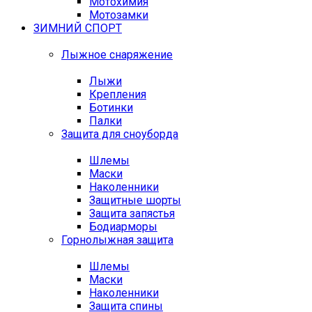
Мотохимия
Мотозамки
ЗИМНИЙ СПОРТ
Лыжное снаряжение
Лыжи
Крепления
Ботинки
Палки
Защита для сноуборда
Шлемы
Маски
Наколенники
Защитные шорты
Защита запястья
Бодиарморы
Горнолыжная защита
Шлемы
Маски
Наколенники
Защита спины