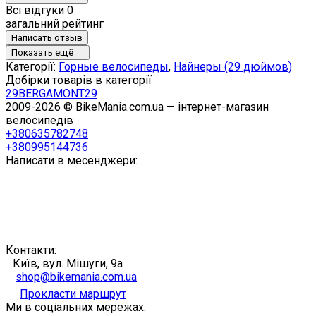
Всі відгуки
0
загальний рейтинг
Написать отзыв
Показать ещё
Категорії:
Горные велосипеды
,
Найнеры (29 дюймов)
Добірки товарів в категорії
29
BERGAMONT
29
2009-2026 © BikeMania.com.ua — інтернет-магазин
велосипедів
+380635782748
+380995144736
Написати в месенджери:
Контакти:
Київ, вул. Мішуги, 9а
shop@bikemania.com.ua
Прокласти маршрут
Ми в соціальних мережах: