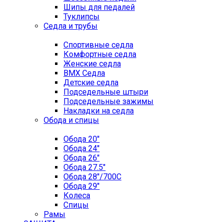
Шипы для педалей
Туклипсы
Седла и трубы
Спортивные седла
Комфортные седла
Женские седла
BMX Седла
Детские седла
Подседельные штыри
Подседельные зажимы
Накладки на седла
Обода и спицы
Обода 20"
Обода 24"
Обода 26"
Обода 27.5"
Обода 28"/700C
Обода 29"
Колеса
Спицы
Рамы