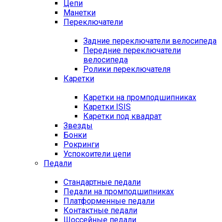
Цепи
Манетки
Переключатели
Задние переключатели велосипеда
Передние переключатели
велосипеда
Ролики переключателя
Каретки
Каретки на промподшипниках
Каретки ISIS
Каретки под квадрат
Звезды
Бонки
Рокринги
Успокоители цепи
Педали
Стандартные педали
Педали на промподшипниках
Платформенные педали
Контактные педали
Шоссейные педали