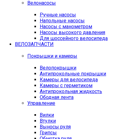
Велонасосы
Ручные насосы
Напольные насосы
Насосы с манометром
Насосы высокого давления
Для шоссейного велосипеда
ВЕЛОЗАПЧАСТИ
Покрышки и камеры
Велопокрышки
Антипрокольные покрышки
Камеры для велосипеда
Камеры с герметиком
Антипрокольная жидкость
Ободная лента
Управление
Вилки
Втулки
Выносы руля
Грипсы
Обмотка руля