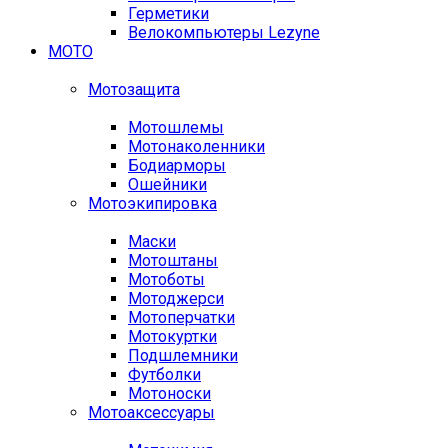
Герметики
Велокомпьютеры Lezyne
МОТО
Мотозащита
Мотошлемы
Мотонаколенники
Бодиарморы
Ошейники
Мотоэкипировка
Маски
Мотоштаны
Мотоботы
Мотоджерси
Мотоперчатки
Мотокуртки
Подшлемники
Футболки
Мотоноски
Мотоаксессуары