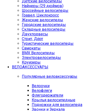
Детские велосипеды
Найнеры (29 дюймов)
Шоссейные велосипеды
Гравел, Циклокросс
Женские велосипеды
Городcкие велосипеды
Складные велосипеды
Двухподвесы
Стрит, Дёрт
Туристические велосипеды
Самокаты
BMX Велосипеды
Электровелосипеды
Круизеры
ВЕЛОАКСЕССУАРЫ
Популярные велоаксессуары
Велоочки
Велофляги
Флягодержатели
Крылья велосипедные
Подножки для велосипеда
Звонки и Зеркала