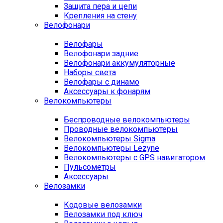
Защита пера и цепи
Крепления на стену
Велофонари
Велофары
Велофонари задние
Велофонари аккумуляторные
Наборы света
Велофары с динамо
Аксессуары к фонарям
Велокомпьютеры
Беспроводные велокомпьютеры
Проводные велокомпьютеры
Велокомпьютеры Sigma
Велокомпьютеры Lezyne
Велокомпьютеры с GPS навигатором
Пульсометры
Аксессуары
Велозамки
Кодовые велозамки
Велозамки под ключ