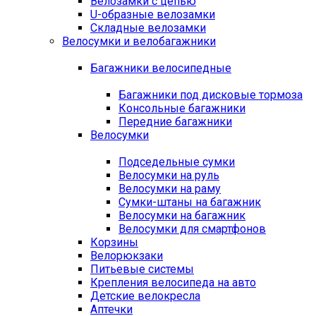
Велозамки с цепью
U-образные велозамки
Складные велозамки
Велосумки и велобагажники
Багажники велосипедные
Багажники под дисковые тормоза
Консольные багажники
Передние багажники
Велосумки
Подседельные сумки
Велосумки на руль
Велосумки на раму
Сумки-штаны на багажник
Велосумки на багажник
Велосумки для смартфонов
Корзины
Велорюкзаки
Питьевые системы
Крепления велосипеда на авто
Детские велокресла
Аптечки