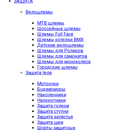
ЗАЩИТА
Велошлемы
MTB шлемы
Шоссейные шлемы
Шлемы Full Face
Шлемы котелки BMX
Детские велошлемы
Шлемы для Роликов
Шлемы для самокатов
Шлемы для моноколеса
Городские шлемы
Защита тела
Мотоочки
Бодиарморы
Наколенники
Налокотники
Защита голени
Защита ступни
Защита запястья
Защита шеи
Шорты защитные