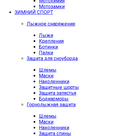
Мотохимия
Мотозамки
ЗИМНИЙ СПОРТ
Лыжное снаряжение
Лыжи
Крепления
Ботинки
Палки
Защита для сноуборда
Шлемы
Маски
Наколенники
Защитные шорты
Защита запястья
Бодиарморы
Горнолыжная защита
Шлемы
Маски
Наколенники
Защита спины