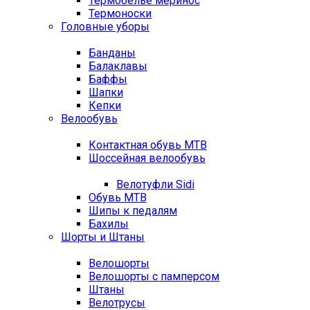
Термобелье меринос
Термоноски
Головные уборы
Банданы
Балаклавы
Баффы
Шапки
Кепки
Велообувь
Контактная обувь MTB
Шоссейная велообувь
Велотуфли Sidi
Обувь MTB
Шипы к педалям
Бахилы
Шорты и Штаны
Велошорты
Велошорты с памперсом
Штаны
Велотрусы