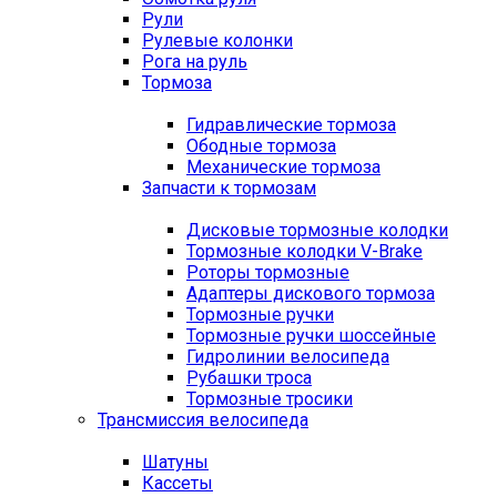
Рули
Рулевые колонки
Рога на руль
Тормоза
Гидравлические тормоза
Ободные тормоза
Механические тормоза
Запчасти к тормозам
Дисковые тормозные колодки
Тормозные колодки V-Brake
Роторы тормозные
Адаптеры дискового тормоза
Тормозные ручки
Тормозные ручки шоссейные
Гидролинии велосипеда
Рубашки троса
Тормозные тросики
Трансмиссия велосипеда
Шатуны
Кассеты