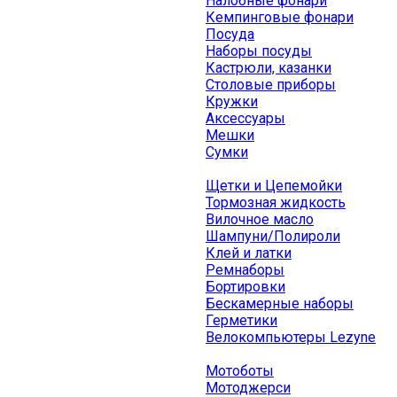
Налобные фонари
Кемпинговые фонари
Посуда
Наборы посуды
Кастрюли, казанки
Столовые приборы
Кружки
Аксессуары
Мешки
Сумки
Щетки и Цепемойки
Тормозная жидкость
Вилочное масло
Шампуни/Полироли
Клей и латки
Ремнаборы
Бортировки
Бескамерные наборы
Герметики
Велокомпьютеры Lezyne
Мотоботы
Мотоджерси