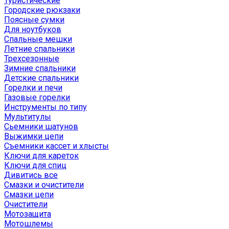
Туристические
Городские рюкзаки
Поясные сумки
Для ноутбуков
Спальные мешки
Летние спальники
Трехсезонные
Зимние спальники
Детские спальники
Горелки и печи
Газовые горелки
Инструменты по типу
Мультитулы
Сьемники шатунов
Выжимки цепи
Съемники кассет и хлысты
Ключи для кареток
Ключи для спиц
Дивитись все
Смазки и очистители
Смазки цепи
Очистители
Мотозащита
Мотошлемы