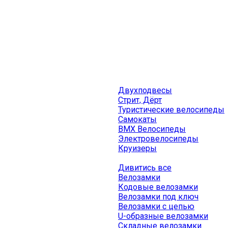
Двухподвесы
Стрит, Дёрт
Туристические велосипеды
Самокаты
BMX Велосипеды
Электровелосипеды
Круизеры
Дивитись все
Велозамки
Кодовые велозамки
Велозамки под ключ
Велозамки с цепью
U-образные велозамки
Складные велозамки