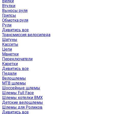
Вилки
Втулки
Выносы руля
Грипсы
Обмотка руля
Рули
Дивитись все
Трансмиссия велосипеда
Шатуны
Кассеты
Цепи
Манетки
Переключатели
Каретки
Дивитись все
Педали
Велошлемы
MTB шлемы
Шоссейные шлемы
Шлемы Full Face
Шлемы котелки BMX
Детские велошлемы
Шлемы для Роликов
Дивитись все