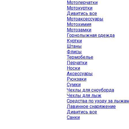
Мотоперчатки
Мотокуртки
Дивитись все
Мотоаксессуары
Мотохимия
Мотозамки
Горнолыжная одежда
Куртки
Штаны
Флисы
Термобелье
Перчатки
Носки
Аксессуары
Рюкзаки
Сумки
Чехлы для сноуборда
Чехлы для лыж
Средства по уходу за лыжа
Лавинное снаряжение
Дивитись все
Санки