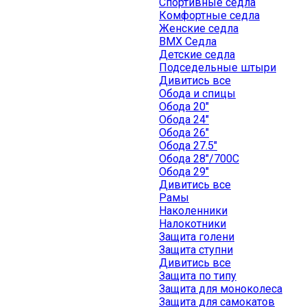
Спортивные седла
Комфортные седла
Женские седла
BMX Седла
Детские седла
Подседельные штыри
Дивитись все
Обода и спицы
Обода 20"
Обода 24"
Обода 26"
Обода 27.5"
Обода 28"/700C
Обода 29"
Дивитись все
Рамы
Наколенники
Налокотники
Защита голени
Защита ступни
Дивитись все
Защита по типу
Защита для моноколеса
Защита для самокатов