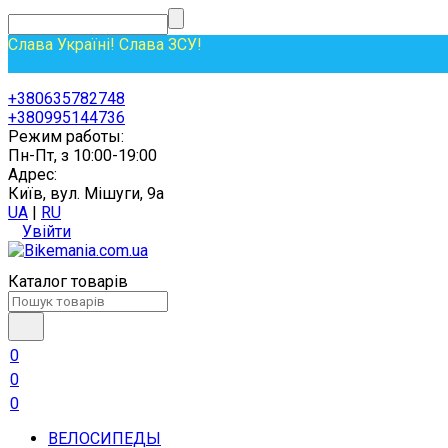
Слава Україні! Слава ЗСУ!
+380635782748
+380995144736
Режим работы:
Пн-Пт, з 10:00-19:00
Адрес:
Київ, вул. Мішуги, 9а
UA
|
RU
Увійти
Каталог товарів
0
0
0
ВЕЛОСИПЕДЫ