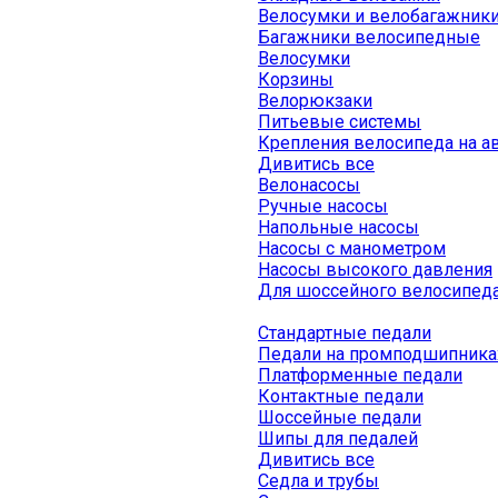
Велосумки и велобагажник
Багажники велосипедные
Велосумки
Корзины
Велорюкзаки
Питьевые системы
Крепления велосипеда на а
Дивитись все
Велонасосы
Ручные насосы
Напольные насосы
Насосы с манометром
Насосы высокого давления
Для шоссейного велосипед
Стандартные педали
Педали на промподшипника
Платформенные педали
Контактные педали
Шоссейные педали
Шипы для педалей
Дивитись все
Седла и трубы