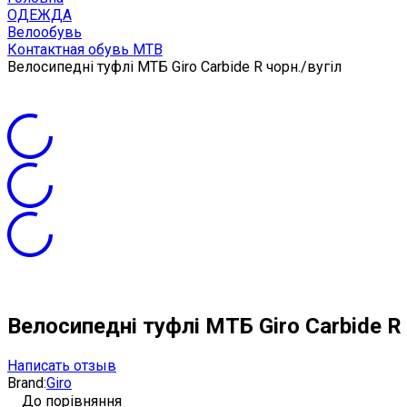
ОДЕЖДА
Велообувь
Контактная обувь MTB
Велосипедні туфлі МТБ Giro Carbide R чорн./вугіл
Велосипедні туфлі МТБ Giro Carbide R 
Написать отзыв
Brand:
Giro
До порівняння