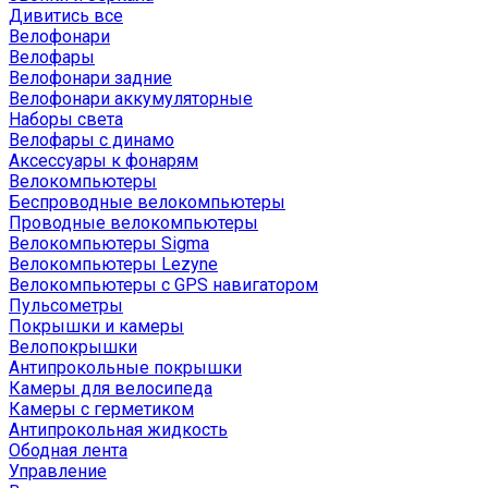
Дивитись все
Велофонари
Велофары
Велофонари задние
Велофонари аккумуляторные
Наборы света
Велофары с динамо
Аксессуары к фонарям
Велокомпьютеры
Беспроводные велокомпьютеры
Проводные велокомпьютеры
Велокомпьютеры Sigma
Велокомпьютеры Lezyne
Велокомпьютеры с GPS навигатором
Пульсометры
Покрышки и камеры
Велопокрышки
Антипрокольные покрышки
Камеры для велосипеда
Камеры с герметиком
Антипрокольная жидкость
Ободная лента
Управление