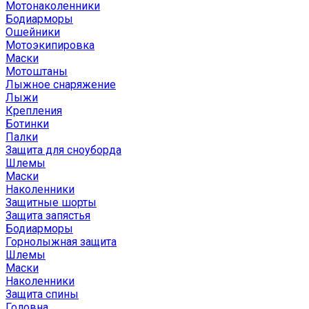
Мотонаколенники
Бодиарморы
Ошейники
Мотоэкипировка
Маски
Мотоштаны
Лыжное снаряжение
Лыжи
Крепления
Ботинки
Палки
Защита для сноуборда
Шлемы
Маски
Наколенники
Защитные шорты
Защита запястья
Бодиарморы
Горнолыжная защита
Шлемы
Маски
Наколенники
Защита спины
Головна