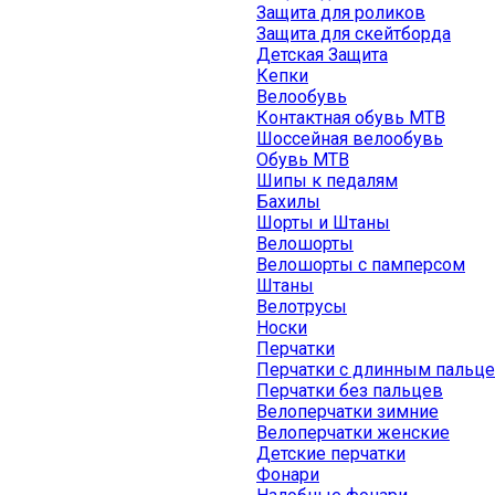
Защита для роликов
Защита для скейтборда
Детская Защита
Кепки
Велообувь
Контактная обувь MTB
Шоссейная велообувь
Обувь MTB
Шипы к педалям
Бахилы
Шорты и Штаны
Велошорты
Велошорты с памперсом
Штаны
Велотрусы
Носки
Перчатки
Перчатки с длинным пальц
Перчатки без пальцев
Велоперчатки зимние
Велоперчатки женские
Детские перчатки
Фонари