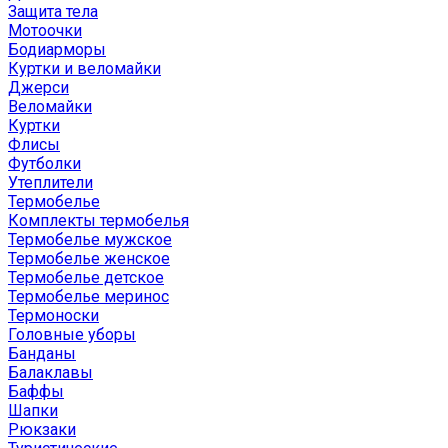
Защита тела
Мотоочки
Бодиарморы
Куртки и веломайки
Джерси
Веломайки
Куртки
Флисы
Футболки
Утеплители
Термобелье
Комплекты термобелья
Термобелье мужское
Термобелье женское
Термобелье детское
Термобелье меринос
Термоноски
Головные уборы
Банданы
Балаклавы
Баффы
Шапки
Рюкзаки