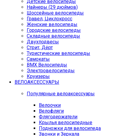
Детские велосипеды
Найнеры (29 дюймов)
Шоссейные велосипеды
Гравел, Циклокросс
Женские велосипеды
Городcкие велосипеды
Складные велосипеды
Двухподвесы
Стрит, Дёрт
Туристические велосипеды
Самокаты
BMX Велосипеды
Электровелосипеды
Круизеры
ВЕЛОАКСЕССУАРЫ
Популярные велоаксессуары
Велоочки
Велофляги
Флягодержатели
Крылья велосипедные
Подножки для велосипеда
Звонки и Зеркала