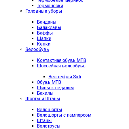
Термобелье меринос
Термоноски
Головные уборы
Банданы
Балаклавы
Баффы
Шапки
Кепки
Велообувь
Контактная обувь MTB
Шоссейная велообувь
Велотуфли Sidi
Обувь MTB
Шипы к педалям
Бахилы
Шорты и Штаны
Велошорты
Велошорты с памперсом
Штаны
Велотрусы