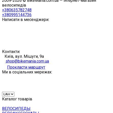
2009-2026 © BikeMania.com.ua — інтернет-магазин
велосипедів
+380635782748
+380995144736
Написати в месенджери:
Контакти:
Київ, вул. Мішуги, 9а
shop@bikemania.com.ua
Прокласти маршрут
Ми в соціальних мережах:
Каталог товарів
ВЕЛОСИПЕДЫ