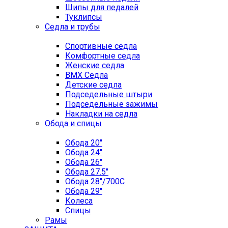
Шипы для педалей
Туклипсы
Седла и трубы
Спортивные седла
Комфортные седла
Женские седла
BMX Седла
Детские седла
Подседельные штыри
Подседельные зажимы
Накладки на седла
Обода и спицы
Обода 20"
Обода 24"
Обода 26"
Обода 27.5"
Обода 28"/700C
Обода 29"
Колеса
Спицы
Рамы