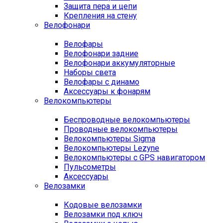
Защита пера и цепи
Крепления на стену
Велофонари
Велофары
Велофонари задние
Велофонари аккумуляторные
Наборы света
Велофары с динамо
Аксессуары к фонарям
Велокомпьютеры
Беспроводные велокомпьютеры
Проводные велокомпьютеры
Велокомпьютеры Sigma
Велокомпьютеры Lezyne
Велокомпьютеры с GPS навигатором
Пульсометры
Аксессуары
Велозамки
Кодовые велозамки
Велозамки под ключ