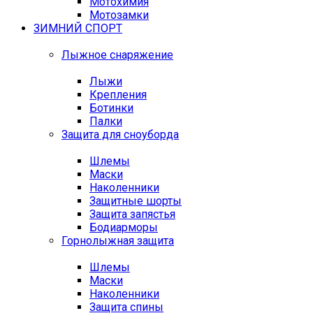
Мотохимия
Мотозамки
ЗИМНИЙ СПОРТ
Лыжное снаряжение
Лыжи
Крепления
Ботинки
Палки
Защита для сноуборда
Шлемы
Маски
Наколенники
Защитные шорты
Защита запястья
Бодиарморы
Горнолыжная защита
Шлемы
Маски
Наколенники
Защита спины