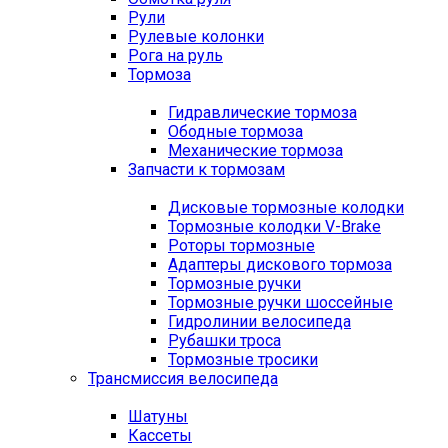
Рули
Рулевые колонки
Рога на руль
Тормоза
Гидравлические тормоза
Ободные тормоза
Механические тормоза
Запчасти к тормозам
Дисковые тормозные колодки
Тормозные колодки V-Brake
Роторы тормозные
Адаптеры дискового тормоза
Тормозные ручки
Тормозные ручки шоссейные
Гидролинии велосипеда
Рубашки троса
Тормозные тросики
Трансмиссия велосипеда
Шатуны
Кассеты