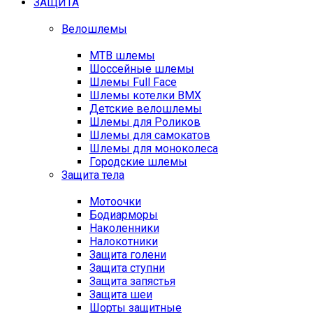
ЗАЩИТА
Велошлемы
MTB шлемы
Шоссейные шлемы
Шлемы Full Face
Шлемы котелки BMX
Детские велошлемы
Шлемы для Роликов
Шлемы для самокатов
Шлемы для моноколеса
Городские шлемы
Защита тела
Мотоочки
Бодиарморы
Наколенники
Налокотники
Защита голени
Защита ступни
Защита запястья
Защита шеи
Шорты защитные