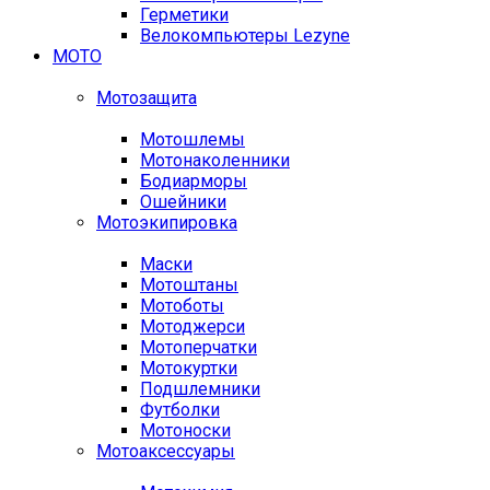
Герметики
Велокомпьютеры Lezyne
МОТО
Мотозащита
Мотошлемы
Мотонаколенники
Бодиарморы
Ошейники
Мотоэкипировка
Маски
Мотоштаны
Мотоботы
Мотоджерси
Мотоперчатки
Мотокуртки
Подшлемники
Футболки
Мотоноски
Мотоаксессуары