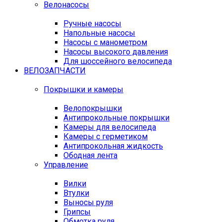
Велонасосы
Ручные насосы
Напольные насосы
Насосы с манометром
Насосы высокого давления
Для шоссейного велосипеда
ВЕЛОЗАПЧАСТИ
Покрышки и камеры
Велопокрышки
Антипрокольные покрышки
Камеры для велосипеда
Камеры с герметиком
Антипрокольная жидкость
Ободная лента
Управление
Вилки
Втулки
Выносы руля
Грипсы
Обмотка руля