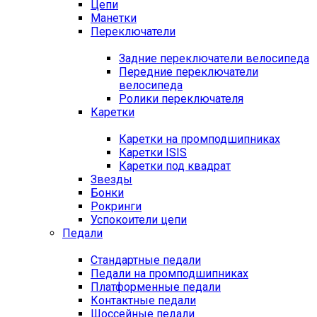
Цепи
Манетки
Переключатели
Задние переключатели велосипеда
Передние переключатели
велосипеда
Ролики переключателя
Каретки
Каретки на промподшипниках
Каретки ISIS
Каретки под квадрат
Звезды
Бонки
Рокринги
Успокоители цепи
Педали
Стандартные педали
Педали на промподшипниках
Платформенные педали
Контактные педали
Шоссейные педали