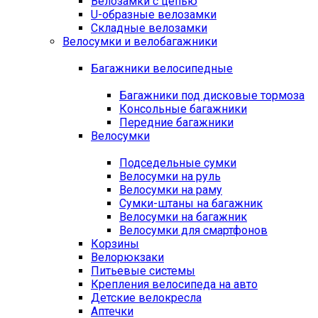
Велозамки с цепью
U-образные велозамки
Складные велозамки
Велосумки и велобагажники
Багажники велосипедные
Багажники под дисковые тормоза
Консольные багажники
Передние багажники
Велосумки
Подседельные сумки
Велосумки на руль
Велосумки на раму
Сумки-штаны на багажник
Велосумки на багажник
Велосумки для смартфонов
Корзины
Велорюкзаки
Питьевые системы
Крепления велосипеда на авто
Детские велокресла
Аптечки