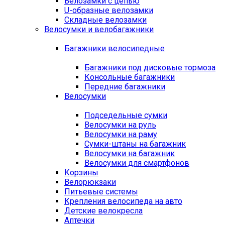
Велозамки с цепью
U-образные велозамки
Складные велозамки
Велосумки и велобагажники
Багажники велосипедные
Багажники под дисковые тормоза
Консольные багажники
Передние багажники
Велосумки
Подседельные сумки
Велосумки на руль
Велосумки на раму
Сумки-штаны на багажник
Велосумки на багажник
Велосумки для смартфонов
Корзины
Велорюкзаки
Питьевые системы
Крепления велосипеда на авто
Детские велокресла
Аптечки