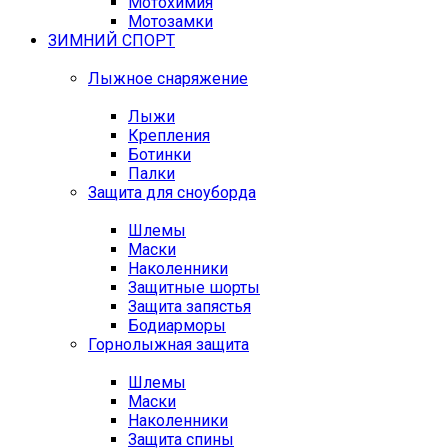
Мотохимия
Мотозамки
ЗИМНИЙ СПОРТ
Лыжное снаряжение
Лыжи
Крепления
Ботинки
Палки
Защита для сноуборда
Шлемы
Маски
Наколенники
Защитные шорты
Защита запястья
Бодиарморы
Горнолыжная защита
Шлемы
Маски
Наколенники
Защита спины