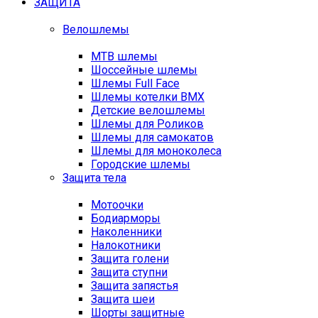
ЗАЩИТА
Велошлемы
MTB шлемы
Шоссейные шлемы
Шлемы Full Face
Шлемы котелки BMX
Детские велошлемы
Шлемы для Роликов
Шлемы для самокатов
Шлемы для моноколеса
Городские шлемы
Защита тела
Мотоочки
Бодиарморы
Наколенники
Налокотники
Защита голени
Защита ступни
Защита запястья
Защита шеи
Шорты защитные