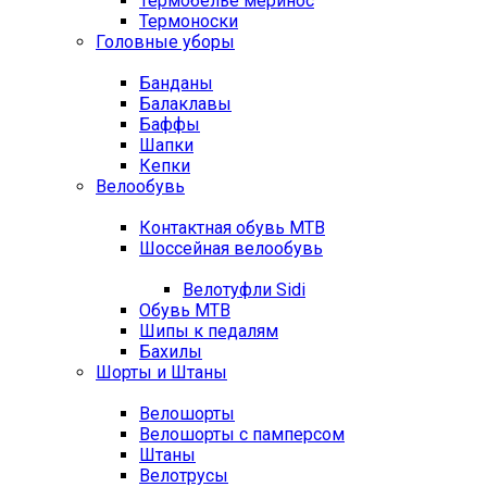
Термобелье меринос
Термоноски
Головные уборы
Банданы
Балаклавы
Баффы
Шапки
Кепки
Велообувь
Контактная обувь MTB
Шоссейная велообувь
Велотуфли Sidi
Обувь MTB
Шипы к педалям
Бахилы
Шорты и Штаны
Велошорты
Велошорты с памперсом
Штаны
Велотрусы