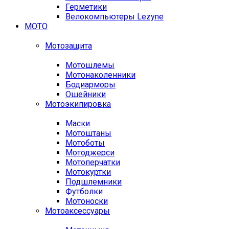
Герметики
Велокомпьютеры Lezyne
МОТО
Мотозащита
Мотошлемы
Мотонаколенники
Бодиарморы
Ошейники
Мотоэкипировка
Маски
Мотоштаны
Мотоботы
Мотоджерси
Мотоперчатки
Мотокуртки
Подшлемники
Футболки
Мотоноски
Мотоаксессуары