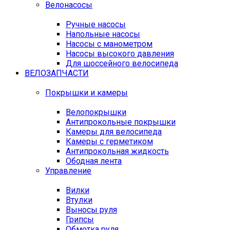
Велонасосы
Ручные насосы
Напольные насосы
Насосы с манометром
Насосы высокого давления
Для шоссейного велосипеда
ВЕЛОЗАПЧАСТИ
Покрышки и камеры
Велопокрышки
Антипрокольные покрышки
Камеры для велосипеда
Камеры с герметиком
Антипрокольная жидкость
Ободная лента
Управление
Вилки
Втулки
Выносы руля
Грипсы
Обмотка руля