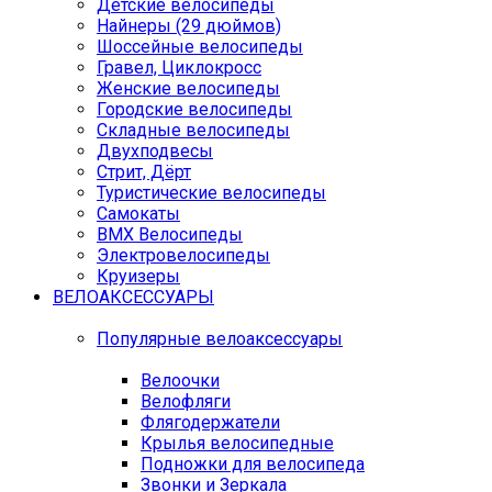
Детские велосипеды
Найнеры (29 дюймов)
Шоссейные велосипеды
Гравел, Циклокросс
Женские велосипеды
Городcкие велосипеды
Складные велосипеды
Двухподвесы
Стрит, Дёрт
Туристические велосипеды
Самокаты
BMX Велосипеды
Электровелосипеды
Круизеры
ВЕЛОАКСЕССУАРЫ
Популярные велоаксессуары
Велоочки
Велофляги
Флягодержатели
Крылья велосипедные
Подножки для велосипеда
Звонки и Зеркала