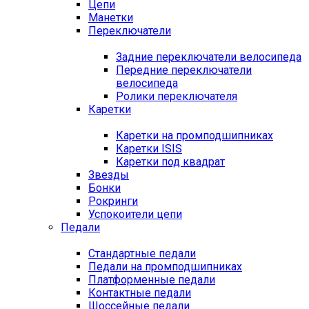
Цепи
Манетки
Переключатели
Задние переключатели велосипеда
Передние переключатели
велосипеда
Ролики переключателя
Каретки
Каретки на промподшипниках
Каретки ISIS
Каретки под квадрат
Звезды
Бонки
Рокринги
Успокоители цепи
Педали
Стандартные педали
Педали на промподшипниках
Платформенные педали
Контактные педали
Шоссейные педали