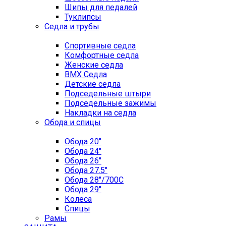
Шипы для педалей
Туклипсы
Седла и трубы
Спортивные седла
Комфортные седла
Женские седла
BMX Седла
Детские седла
Подседельные штыри
Подседельные зажимы
Накладки на седла
Обода и спицы
Обода 20"
Обода 24"
Обода 26"
Обода 27.5"
Обода 28"/700C
Обода 29"
Колеса
Спицы
Рамы