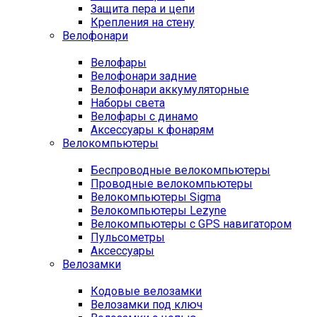
Защита пера и цепи
Крепления на стену
Велофонари
Велофары
Велофонари задние
Велофонари аккумуляторные
Наборы света
Велофары с динамо
Аксессуары к фонарям
Велокомпьютеры
Беспроводные велокомпьютеры
Проводные велокомпьютеры
Велокомпьютеры Sigma
Велокомпьютеры Lezyne
Велокомпьютеры с GPS навигатором
Пульсометры
Аксессуары
Велозамки
Кодовые велозамки
Велозамки под ключ