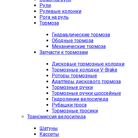
Рули
Рулевые колонки
Рога на руль
Тормоза
Гидравлические тормоза
Ободные тормоза
Механические тормоза
Запчасти к тормозам
Дисковые тормозные колодки
Тормозные колодки V-Brake
Роторы тормозные
Адаптеры дискового тормоза
Тормозные ручки
Тормозные ручки шоссейные
Гидролинии велосипеда
Рубашки троса
Тормозные тросики
Трансмиссия велосипеда
Шатуны
Кассеты