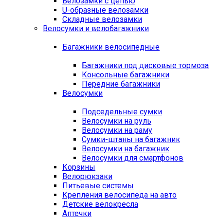
Велозамки с цепью
U-образные велозамки
Складные велозамки
Велосумки и велобагажники
Багажники велосипедные
Багажники под дисковые тормоза
Консольные багажники
Передние багажники
Велосумки
Подседельные сумки
Велосумки на руль
Велосумки на раму
Сумки-штаны на багажник
Велосумки на багажник
Велосумки для смартфонов
Корзины
Велорюкзаки
Питьевые системы
Крепления велосипеда на авто
Детские велокресла
Аптечки