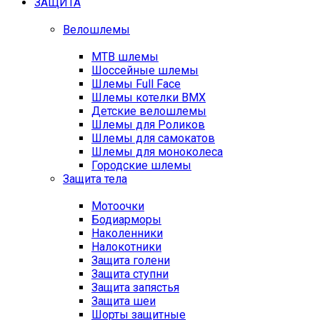
ЗАЩИТА
Велошлемы
MTB шлемы
Шоссейные шлемы
Шлемы Full Face
Шлемы котелки BMX
Детские велошлемы
Шлемы для Роликов
Шлемы для самокатов
Шлемы для моноколеса
Городские шлемы
Защита тела
Мотоочки
Бодиарморы
Наколенники
Налокотники
Защита голени
Защита ступни
Защита запястья
Защита шеи
Шорты защитные