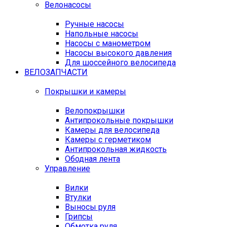
Велонасосы
Ручные насосы
Напольные насосы
Насосы с манометром
Насосы высокого давления
Для шоссейного велосипеда
ВЕЛОЗАПЧАСТИ
Покрышки и камеры
Велопокрышки
Антипрокольные покрышки
Камеры для велосипеда
Камеры с герметиком
Антипрокольная жидкость
Ободная лента
Управление
Вилки
Втулки
Выносы руля
Грипсы
Обмотка руля