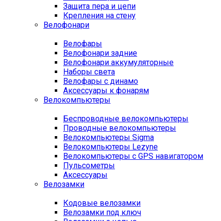
Защита пера и цепи
Крепления на стену
Велофонари
Велофары
Велофонари задние
Велофонари аккумуляторные
Наборы света
Велофары с динамо
Аксессуары к фонарям
Велокомпьютеры
Беспроводные велокомпьютеры
Проводные велокомпьютеры
Велокомпьютеры Sigma
Велокомпьютеры Lezyne
Велокомпьютеры с GPS навигатором
Пульсометры
Аксессуары
Велозамки
Кодовые велозамки
Велозамки под ключ