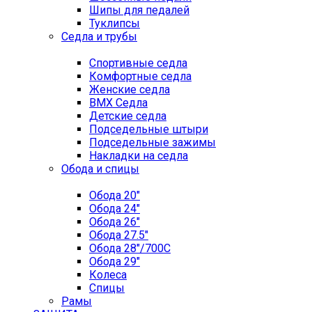
Шипы для педалей
Туклипсы
Седла и трубы
Спортивные седла
Комфортные седла
Женские седла
BMX Седла
Детские седла
Подседельные штыри
Подседельные зажимы
Накладки на седла
Обода и спицы
Обода 20"
Обода 24"
Обода 26"
Обода 27.5"
Обода 28"/700C
Обода 29"
Колеса
Спицы
Рамы