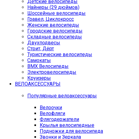
Детские велосипеды
Найнеры (29 дюймов)
Шоссейные велосипеды
Гравел, Циклокросс
Женские велосипеды
Городcкие велосипеды
Складные велосипеды
Двухподвесы
Стрит, Дёрт
Туристические велосипеды
Самокаты
BMX Велосипеды
Электровелосипеды
Круизеры
ВЕЛОАКСЕССУАРЫ
Популярные велоаксессуары
Велоочки
Велофляги
Флягодержатели
Крылья велосипедные
Подножки для велосипеда
Звонки и Зеркала