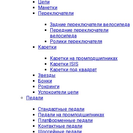
Цепи
Манетки
Переключатели
Задние переключатели велосипеда
Передние переключатели
велосипеда
Ролики переключателя
Каретки
Каретки на промподшипниках
Каретки ISIS
Каретки под квадрат
Звезды
Бонки
Рокринги
Успокоители цепи
Педали
Стандартные педали
Педали на промподшипниках
Платформенные педали
Контактные педали
Шоссейные педали