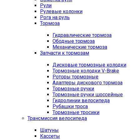
Рули
Рулевые колонки
Рога на руль
Тормоза
Гидравлические тормоза
Ободные тормоза
Механические тормоза
Запчасти к тормозам
Дисковые тормозные колодки
Тормозные колодки V-Brake
Роторы тормозные
Адаптеры дискового тормоза
Тормозные ручки
Тормозные ручки шоссейные
Гидролинии велосипеда
Рубашки троса
Тормозные тросики
Трансмиссия велосипеда
Шатуны
Кассеты