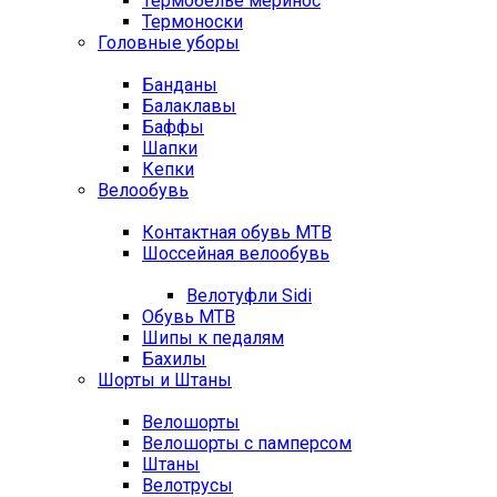
Термобелье меринос
Термоноски
Головные уборы
Банданы
Балаклавы
Баффы
Шапки
Кепки
Велообувь
Контактная обувь MTB
Шоссейная велообувь
Велотуфли Sidi
Обувь MTB
Шипы к педалям
Бахилы
Шорты и Штаны
Велошорты
Велошорты с памперсом
Штаны
Велотрусы