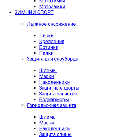
Мотохимия
Мотозамки
ЗИМНИЙ СПОРТ
Лыжное снаряжение
Лыжи
Крепления
Ботинки
Палки
Защита для сноуборда
Шлемы
Маски
Наколенники
Защитные шорты
Защита запястья
Бодиарморы
Горнолыжная защита
Шлемы
Маски
Наколенники
Защита спины