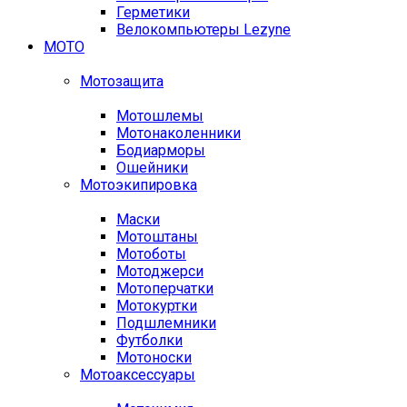
Герметики
Велокомпьютеры Lezyne
МОТО
Мотозащита
Мотошлемы
Мотонаколенники
Бодиарморы
Ошейники
Мотоэкипировка
Маски
Мотоштаны
Мотоботы
Мотоджерси
Мотоперчатки
Мотокуртки
Подшлемники
Футболки
Мотоноски
Мотоаксессуары