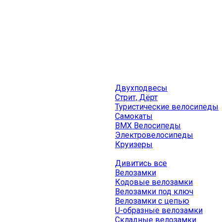
Двухподвесы
Стрит, Дёрт
Туристические велосипеды
Самокаты
BMX Велосипеды
Электровелосипеды
Круизеры
Дивитись все
Велозамки
Кодовые велозамки
Велозамки под ключ
Велозамки с цепью
U-образные велозамки
Складные велозамки