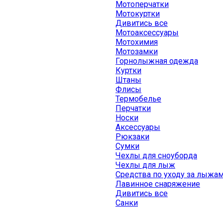
Мотоперчатки
Мотокуртки
Дивитись все
Мотоаксессуары
Мотохимия
Мотозамки
Горнолыжная одежда
Куртки
Штаны
Флисы
Термобелье
Перчатки
Носки
Аксессуары
Рюкзаки
Сумки
Чехлы для сноуборда
Чехлы для лыж
Средства по уходу за лыжа
Лавинное снаряжение
Дивитись все
Санки