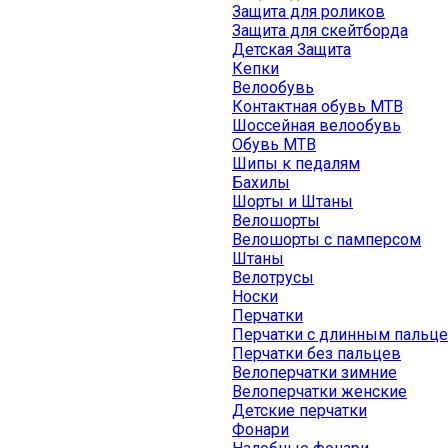
Защита для роликов
Защита для скейтборда
Детская Защита
Кепки
Велообувь
Контактная обувь MTB
Шоссейная велообувь
Обувь MTB
Шипы к педалям
Бахилы
Шорты и Штаны
Велошорты
Велошорты с памперсом
Штаны
Велотрусы
Носки
Перчатки
Перчатки с длинным пальц
Перчатки без пальцев
Велоперчатки зимние
Велоперчатки женские
Детские перчатки
Фонари