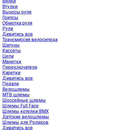
Вилки
Втулки
Выносы руля
Грипсы
Обмотка руля
Рули
Дивитись все
Трансмиссия велосипеда
Шатуны
Кассеты
Цепи
Манетки
Переключатели
Каретки
Дивитись все
Педали
Велошлемы
MTB шлемы
Шоссейные шлемы
Шлемы Full Face
Шлемы котелки BMX
Детские велошлемы
Шлемы для Роликов
Дивитись все