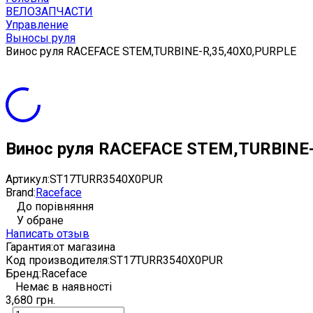
ВЕЛОЗАПЧАСТИ
Управление
Выносы руля
Винос руля RACEFACE STEM,TURBINE-R,35,40X0,PURPLE
Винос руля RACEFACE STEM,TURBINE
Артикул:
ST17TURR3540X0PUR
Brand:
Raceface
До порівняння
У обране
Написать отзыв
Гарантия:
от магазина
Код производителя:
ST17TURR3540X0PUR
Бренд:
Raceface
Немає в наявності
3,680 грн.