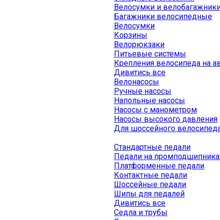
Велосумки и велобагажник
Багажники велосипедные
Велосумки
Корзины
Велорюкзаки
Питьевые системы
Крепления велосипеда на а
Дивитись все
Велонасосы
Ручные насосы
Напольные насосы
Насосы с манометром
Насосы высокого давления
Для шоссейного велосипед
Стандартные педали
Педали на промподшипника
Платформенные педали
Контактные педали
Шоссейные педали
Шипы для педалей
Дивитись все
Седла и трубы