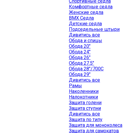
Спортивные седла
Комфортные седла
Женские седла
BMX Седла
Детские седла
Подседельные штыри
Дивитись все
Обода и спицы
Обода 20"
Обода 24"
Обода 26"
Обода 27.5"
Обода 28"/700C
Обода 29"
Дивитись все
Рамы
Наколенники
Налокотники
Защита голени
Защита ступни
Дивитись все
Защита по типу
Защита для моноколеса
Защита для самокатов