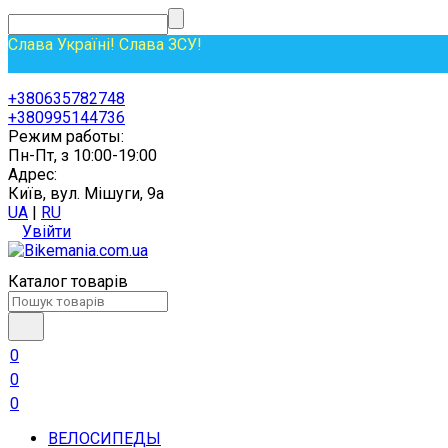
Слава Україні! Слава ЗСУ!
+380635782748
+380995144736
Режим работы:
Пн-Пт, з 10:00-19:00
Адрес:
Київ, вул. Мішуги, 9а
UA
|
RU
Увійти
Каталог товарів
0
0
0
ВЕЛОСИПЕДЫ