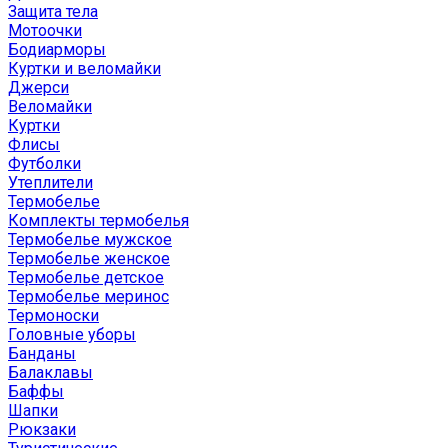
Защита тела
Мотоочки
Бодиарморы
Куртки и веломайки
Джерси
Веломайки
Куртки
Флисы
Футболки
Утеплители
Термобелье
Комплекты термобелья
Термобелье мужское
Термобелье женское
Термобелье детское
Термобелье меринос
Термоноски
Головные уборы
Банданы
Балаклавы
Баффы
Шапки
Рюкзаки