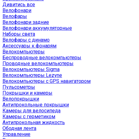
Дивитись все
Велофонари
Велофары
Велофонари задние
Велофонари аккумуляторные
Наборы света
Велофары с динамо
Аксессуары к фонарям
Велокомпьютеры
Беспроводные велокомпьютеры
Проводные велокомпьютеры
Велокомпьютеры Sigma
Велокомпьютеры Lezyne
Велокомпьютеры с GPS навигатором
Пульсометры
Покрышки и камеры
Велопокрышки
Антипрокольные покрышки
Камеры для велосипеда
Камеры с герметиком
Антипрокольная жидкость
Ободная лента
Управление