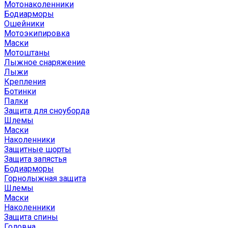
Мотонаколенники
Бодиарморы
Ошейники
Мотоэкипировка
Маски
Мотоштаны
Лыжное снаряжение
Лыжи
Крепления
Ботинки
Палки
Защита для сноуборда
Шлемы
Маски
Наколенники
Защитные шорты
Защита запястья
Бодиарморы
Горнолыжная защита
Шлемы
Маски
Наколенники
Защита спины
Головна