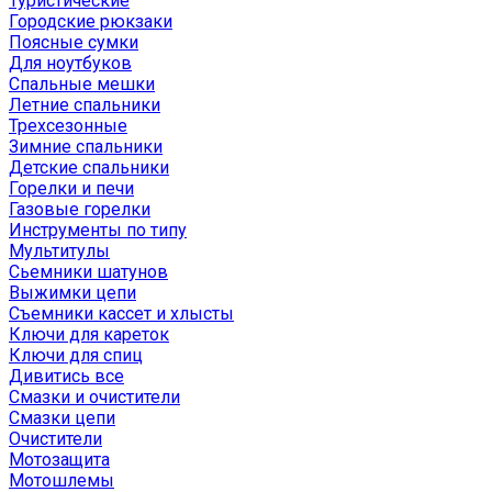
Туристические
Городские рюкзаки
Поясные сумки
Для ноутбуков
Спальные мешки
Летние спальники
Трехсезонные
Зимние спальники
Детские спальники
Горелки и печи
Газовые горелки
Инструменты по типу
Мультитулы
Сьемники шатунов
Выжимки цепи
Съемники кассет и хлысты
Ключи для кареток
Ключи для спиц
Дивитись все
Смазки и очистители
Смазки цепи
Очистители
Мотозащита
Мотошлемы