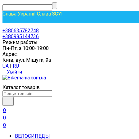
Слава Україні! Слава ЗСУ!
+380635782748
+380995144736
Режим работы:
Пн-Пт, з 10:00-19:00
Адрес:
Київ, вул. Мішуги, 9а
UA
|
RU
Увійти
Каталог товарів
0
0
0
ВЕЛОСИПЕДЫ