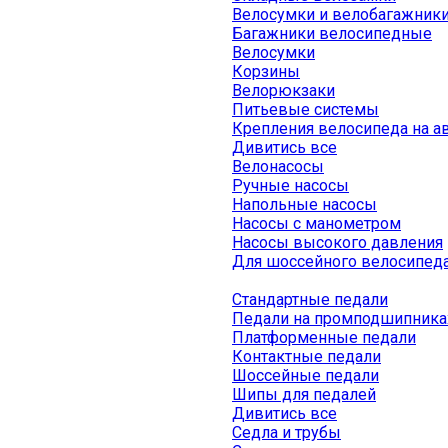
Велосумки и велобагажник
Багажники велосипедные
Велосумки
Корзины
Велорюкзаки
Питьевые системы
Крепления велосипеда на а
Дивитись все
Велонасосы
Ручные насосы
Напольные насосы
Насосы с манометром
Насосы высокого давления
Для шоссейного велосипед
Стандартные педали
Педали на промподшипника
Платформенные педали
Контактные педали
Шоссейные педали
Шипы для педалей
Дивитись все
Седла и трубы