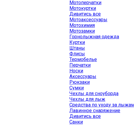
Мотоперчатки
Мотокуртки
Дивитись все
Мотоаксессуары
Мотохимия
Мотозамки
Горнолыжная одежда
Куртки
Штаны
Флисы
Термобелье
Перчатки
Носки
Аксессуары
Рюкзаки
Сумки
Чехлы для сноуборда
Чехлы для лыж
Средства по уходу за лыжа
Лавинное снаряжение
Дивитись все
Санки