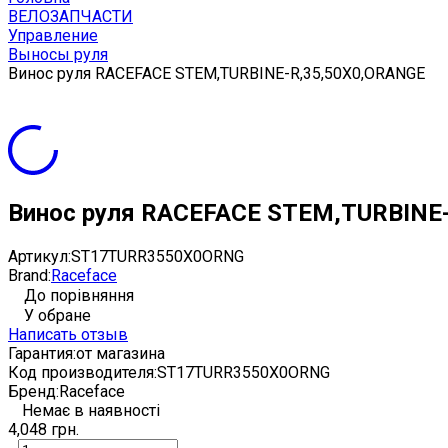
ВЕЛОЗАПЧАСТИ
Управление
Выносы руля
Винос руля RACEFACE STEM,TURBINE-R,35,50X0,ORANGE
Винос руля RACEFACE STEM,TURBINE
Артикул:
ST17TURR3550X0ORNG
Brand:
Raceface
До порівняння
У обране
Написать отзыв
Гарантия:
от магазина
Код производителя:
ST17TURR3550X0ORNG
Бренд:
Raceface
Немає в наявності
4,048 грн.