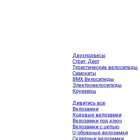
Двухподвесы
Стрит, Дёрт
Туристические велосипеды
Самокаты
BMX Велосипеды
Электровелосипеды
Круизеры
Дивитись все
Велозамки
Кодовые велозамки
Велозамки под ключ
Велозамки с цепью
U-образные велозамки
Складные велозамки