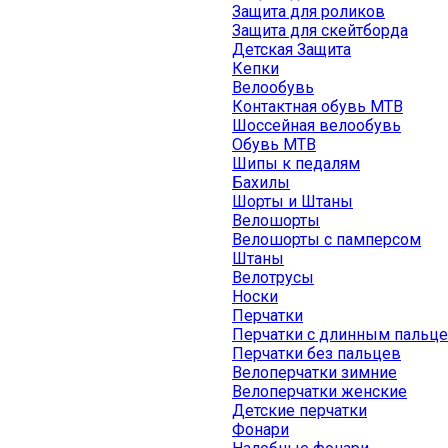
Защита для роликов
Защита для скейтборда
Детская Защита
Кепки
Велообувь
Контактная обувь MTB
Шоссейная велообувь
Обувь MTB
Шипы к педалям
Бахилы
Шорты и Штаны
Велошорты
Велошорты с памперсом
Штаны
Велотрусы
Носки
Перчатки
Перчатки с длинным пальц
Перчатки без пальцев
Велоперчатки зимние
Велоперчатки женские
Детские перчатки
Фонари