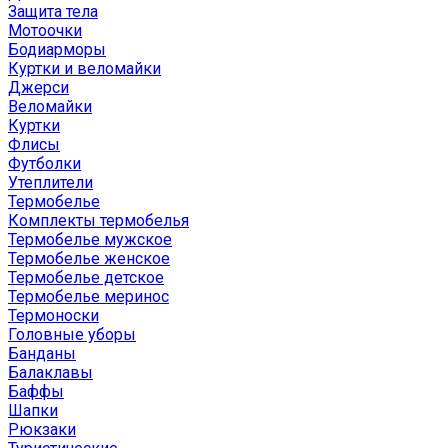
Защита тела
Мотоочки
Бодиарморы
Куртки и веломайки
Джерси
Веломайки
Куртки
Флисы
Футболки
Утеплители
Термобелье
Комплекты термобелья
Термобелье мужское
Термобелье женское
Термобелье детское
Термобелье меринос
Термоноски
Головные уборы
Банданы
Балаклавы
Баффы
Шапки
Рюкзаки