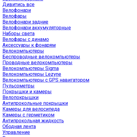
Дивитись все
Велофонари
Велофары
Велофонари задние
Велофонари аккумуляторные
Наборы света
Велофары с динамо
Аксессуары к фонарям
Велокомпьютеры
Беспроводные велокомпьютеры
Проводные велокомпьютеры
Велокомпьютеры Sigma
Велокомпьютеры Lezyne
Велокомпьютеры с GPS навигатором
Пульсометры
Покрышки и камеры
Велопокрышки
Антипрокольные покрышки
Камеры для велосипеда
Камеры с герметиком
Антипрокольная жидкость
Ободная лента
Управление