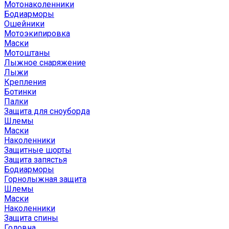
Мотонаколенники
Бодиарморы
Ошейники
Мотоэкипировка
Маски
Мотоштаны
Лыжное снаряжение
Лыжи
Крепления
Ботинки
Палки
Защита для сноуборда
Шлемы
Маски
Наколенники
Защитные шорты
Защита запястья
Бодиарморы
Горнолыжная защита
Шлемы
Маски
Наколенники
Защита спины
Головна