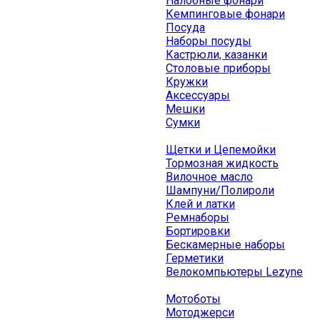
Налобные фонари
Кемпинговые фонари
Посуда
Наборы посуды
Кастрюли, казанки
Столовые приборы
Кружки
Аксессуары
Мешки
Сумки
Щетки и Цепемойки
Тормозная жидкость
Вилочное масло
Шампуни/Полироли
Клей и латки
Ремнаборы
Бортировки
Бескамерные наборы
Герметики
Велокомпьютеры Lezyne
Мотоботы
Мотоджерси