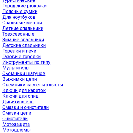
Туристические
Городские рюкзаки
Поясные сумки
Для ноутбуков
Спальные мешки
Летние спальники
Трехсезонные
Зимние спальники
Детские спальники
Горелки и печи
Газовые горелки
Инструменты по типу
Мультитулы
Сьемники шатунов
Выжимки цепи
Съемники кассет и хлысты
Ключи для кареток
Ключи для спиц
Дивитись все
Смазки и очистители
Смазки цепи
Очистители
Мотозащита
Мотошлемы