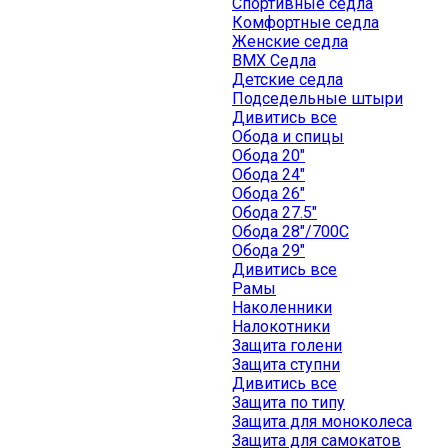
Спортивные седла
Комфортные седла
Женские седла
BMX Седла
Детские седла
Подседельные штыри
Дивитись все
Обода и спицы
Обода 20"
Обода 24"
Обода 26"
Обода 27.5"
Обода 28"/700C
Обода 29"
Дивитись все
Рамы
Наколенники
Налокотники
Защита голени
Защита ступни
Дивитись все
Защита по типу
Защита для моноколеса
Защита для самокатов