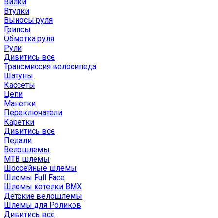
Вилки
Втулки
Выносы руля
Грипсы
Обмотка руля
Рули
Дивитись все
Трансмиссия велосипеда
Шатуны
Кассеты
Цепи
Манетки
Переключатели
Каретки
Дивитись все
Педали
Велошлемы
MTB шлемы
Шоссейные шлемы
Шлемы Full Face
Шлемы котелки BMX
Детские велошлемы
Шлемы для Роликов
Дивитись все