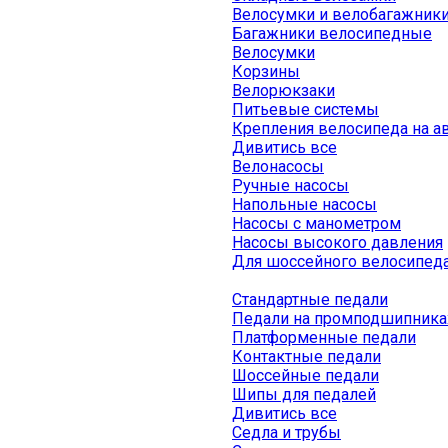
Велосумки и велобагажник
Багажники велосипедные
Велосумки
Корзины
Велорюкзаки
Питьевые системы
Крепления велосипеда на а
Дивитись все
Велонасосы
Ручные насосы
Напольные насосы
Насосы с манометром
Насосы высокого давления
Для шоссейного велосипед
Стандартные педали
Педали на промподшипника
Платформенные педали
Контактные педали
Шоссейные педали
Шипы для педалей
Дивитись все
Седла и трубы