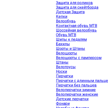
Защита для роликов
Защита для скейтборда
Детская Защита
Кепки
Велообувь
Контактная обувь MTB
Шоссейная велообувь
Обувь MTB
Шипы к педалям
Бахилы
Шорты и Штаны
Велошорты
Велошорты с памперсом
Штаны
Велотрусы
Носки
Перчатки
Перчатки с длинным пальц
Перчатки без пальцев
Велоперчатки зимние
Велоперчатки женские
Детские перчатки
Фонари