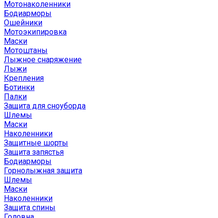
Мотонаколенники
Бодиарморы
Ошейники
Мотоэкипировка
Маски
Мотоштаны
Лыжное снаряжение
Лыжи
Крепления
Ботинки
Палки
Защита для сноуборда
Шлемы
Маски
Наколенники
Защитные шорты
Защита запястья
Бодиарморы
Горнолыжная защита
Шлемы
Маски
Наколенники
Защита спины
Головна