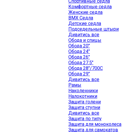
Спортивные седла
Комфортные седла
Женские седла
BMX Седла
Детские седла
Подседельные штыри
Дивитись все
Обода и спицы
Обода 20"
Обода 24"
Обода 26"
Обода 27.5"
Обода 28"/700C
Обода 29"
Дивитись все
Рамы
Наколенники
Налокотники
Защита голени
Защита ступни
Дивитись все
Защита по типу
Защита для моноколеса
Защита для самокатов