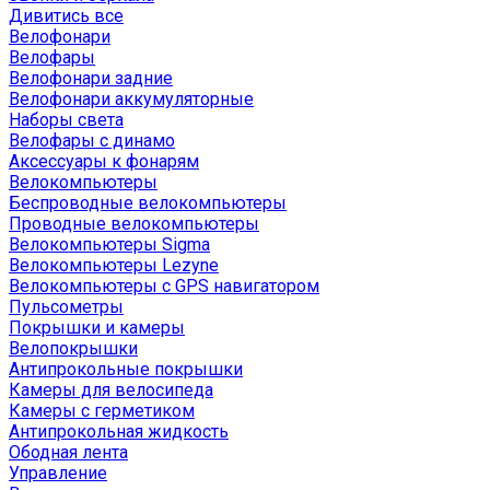
Дивитись все
Велофонари
Велофары
Велофонари задние
Велофонари аккумуляторные
Наборы света
Велофары с динамо
Аксессуары к фонарям
Велокомпьютеры
Беспроводные велокомпьютеры
Проводные велокомпьютеры
Велокомпьютеры Sigma
Велокомпьютеры Lezyne
Велокомпьютеры с GPS навигатором
Пульсометры
Покрышки и камеры
Велопокрышки
Антипрокольные покрышки
Камеры для велосипеда
Камеры с герметиком
Антипрокольная жидкость
Ободная лента
Управление