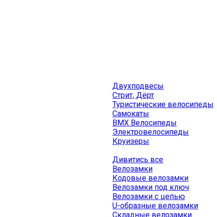
Двухподвесы
Стрит, Дёрт
Туристические велосипеды
Самокаты
BMX Велосипеды
Электровелосипеды
Круизеры
Дивитись все
Велозамки
Кодовые велозамки
Велозамки под ключ
Велозамки с цепью
U-образные велозамки
Складные велозамки