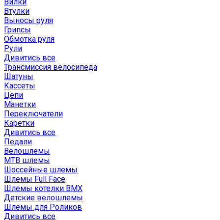
Вилки
Втулки
Выносы руля
Грипсы
Обмотка руля
Рули
Дивитись все
Трансмиссия велосипеда
Шатуны
Кассеты
Цепи
Манетки
Переключатели
Каретки
Дивитись все
Педали
Велошлемы
MTB шлемы
Шоссейные шлемы
Шлемы Full Face
Шлемы котелки BMX
Детские велошлемы
Шлемы для Роликов
Дивитись все