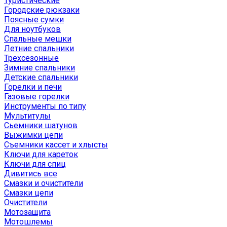
Туристические
Городские рюкзаки
Поясные сумки
Для ноутбуков
Спальные мешки
Летние спальники
Трехсезонные
Зимние спальники
Детские спальники
Горелки и печи
Газовые горелки
Инструменты по типу
Мультитулы
Сьемники шатунов
Выжимки цепи
Съемники кассет и хлысты
Ключи для кареток
Ключи для спиц
Дивитись все
Смазки и очистители
Смазки цепи
Очистители
Мотозащита
Мотошлемы