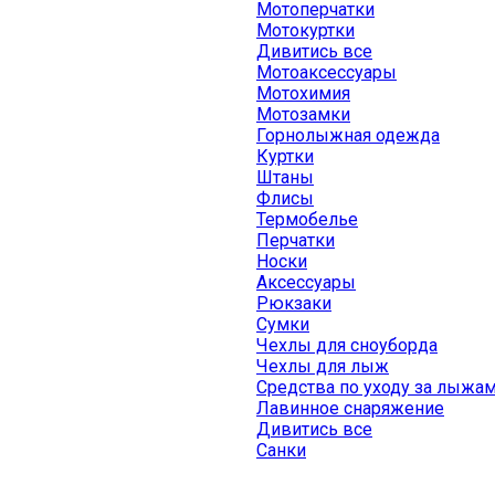
Мотоперчатки
Мотокуртки
Дивитись все
Мотоаксессуары
Мотохимия
Мотозамки
Горнолыжная одежда
Куртки
Штаны
Флисы
Термобелье
Перчатки
Носки
Аксессуары
Рюкзаки
Сумки
Чехлы для сноуборда
Чехлы для лыж
Средства по уходу за лыжа
Лавинное снаряжение
Дивитись все
Санки