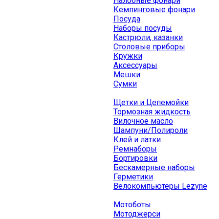
Налобные фонари
Кемпинговые фонари
Посуда
Наборы посуды
Кастрюли, казанки
Столовые приборы
Кружки
Аксессуары
Мешки
Сумки
Щетки и Цепемойки
Тормозная жидкость
Вилочное масло
Шампуни/Полироли
Клей и латки
Ремнаборы
Бортировки
Бескамерные наборы
Герметики
Велокомпьютеры Lezyne
Мотоботы
Мотоджерси