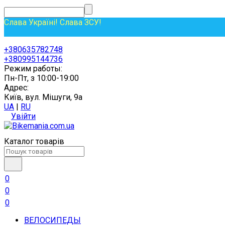
Слава Україні! Слава ЗСУ!
+380635782748
+380995144736
Режим работы:
Пн-Пт, з 10:00-19:00
Адрес:
Київ, вул. Мішуги, 9а
UA
|
RU
Увійти
Каталог товарів
0
0
0
ВЕЛОСИПЕДЫ