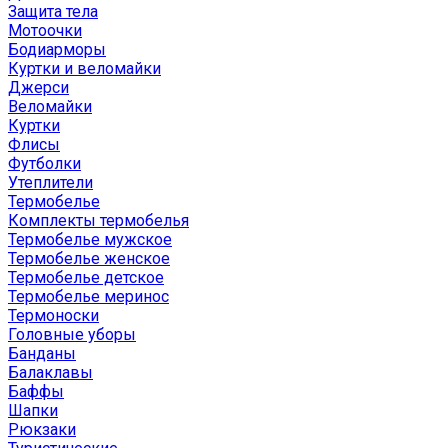
Защита тела
Мотоочки
Бодиарморы
Куртки и веломайки
Джерси
Веломайки
Куртки
Флисы
Футболки
Утеплители
Термобелье
Комплекты термобелья
Термобелье мужское
Термобелье женское
Термобелье детское
Термобелье меринос
Термоноски
Головные уборы
Банданы
Балаклавы
Баффы
Шапки
Рюкзаки