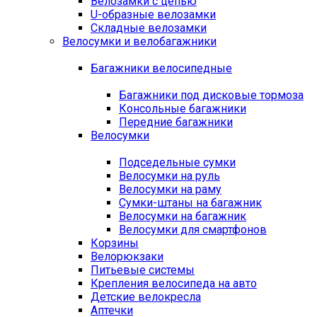
Велозамки с цепью
U-образные велозамки
Складные велозамки
Велосумки и велобагажники
Багажники велосипедные
Багажники под дисковые тормоза
Консольные багажники
Передние багажники
Велосумки
Подседельные сумки
Велосумки на руль
Велосумки на раму
Сумки-штаны на багажник
Велосумки на багажник
Велосумки для смартфонов
Корзины
Велорюкзаки
Питьевые системы
Крепления велосипеда на авто
Детские велокресла
Аптечки