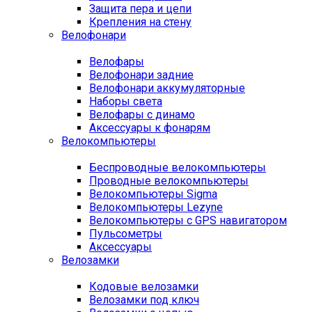
Защита пера и цепи
Крепления на стену
Велофонари
Велофары
Велофонари задние
Велофонари аккумуляторные
Наборы света
Велофары с динамо
Аксессуары к фонарям
Велокомпьютеры
Беспроводные велокомпьютеры
Проводные велокомпьютеры
Велокомпьютеры Sigma
Велокомпьютеры Lezyne
Велокомпьютеры с GPS навигатором
Пульсометры
Аксессуары
Велозамки
Кодовые велозамки
Велозамки под ключ