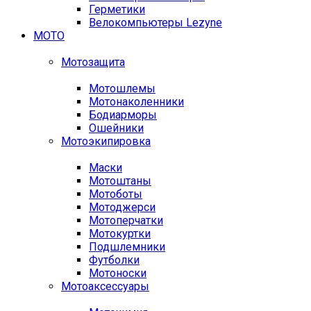
Герметики
Велокомпьютеры Lezyne
МОТО
Мотозащита
Мотошлемы
Мотонаколенники
Бодиарморы
Ошейники
Мотоэкипировка
Маски
Мотоштаны
Мотоботы
Мотоджерси
Мотоперчатки
Мотокуртки
Подшлемники
Футболки
Мотоноски
Мотоаксессуары