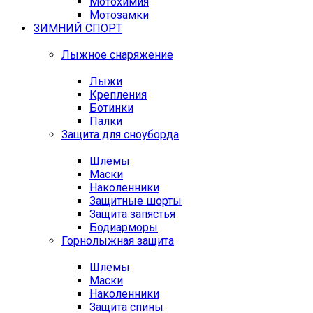
Мотохимия
Мотозамки
ЗИМНИЙ СПОРТ
Лыжное снаряжение
Лыжи
Крепления
Ботинки
Палки
Защита для сноуборда
Шлемы
Маски
Наколенники
Защитные шорты
Защита запястья
Бодиарморы
Горнолыжная защита
Шлемы
Маски
Наколенники
Защита спины