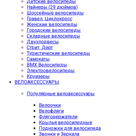
Детские велосипеды
Найнеры (29 дюймов)
Шоссейные велосипеды
Гравел, Циклокросс
Женские велосипеды
Городcкие велосипеды
Складные велосипеды
Двухподвесы
Стрит, Дёрт
Туристические велосипеды
Самокаты
BMX Велосипеды
Электровелосипеды
Круизеры
ВЕЛОАКСЕССУАРЫ
Популярные велоаксессуары
Велоочки
Велофляги
Флягодержатели
Крылья велосипедные
Подножки для велосипеда
Звонки и Зеркала