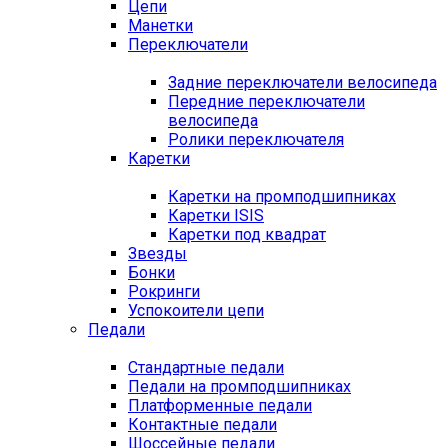
Цепи
Манетки
Переключатели
Задние переключатели велосипеда
Передние переключатели
велосипеда
Ролики переключателя
Каретки
Каретки на промподшипниках
Каретки ISIS
Каретки под квадрат
Звезды
Бонки
Рокринги
Успокоители цепи
Педали
Стандартные педали
Педали на промподшипниках
Платформенные педали
Контактные педали
Шоссейные педали