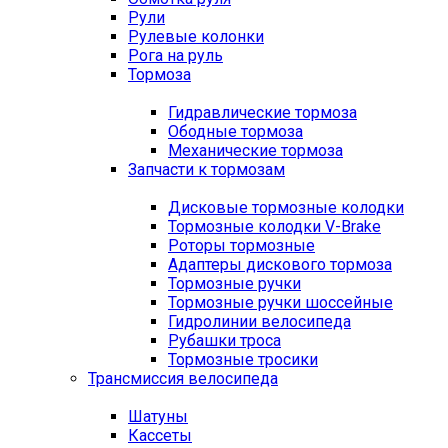
Рули
Рулевые колонки
Рога на руль
Тормоза
Гидравлические тормоза
Ободные тормоза
Механические тормоза
Запчасти к тормозам
Дисковые тормозные колодки
Тормозные колодки V-Brake
Роторы тормозные
Адаптеры дискового тормоза
Тормозные ручки
Тормозные ручки шоссейные
Гидролинии велосипеда
Рубашки троса
Тормозные тросики
Трансмиссия велосипеда
Шатуны
Кассеты