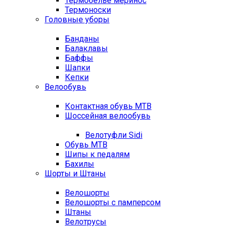
Термобелье меринос
Термоноски
Головные уборы
Банданы
Балаклавы
Баффы
Шапки
Кепки
Велообувь
Контактная обувь MTB
Шоссейная велообувь
Велотуфли Sidi
Обувь MTB
Шипы к педалям
Бахилы
Шорты и Штаны
Велошорты
Велошорты с памперсом
Штаны
Велотрусы