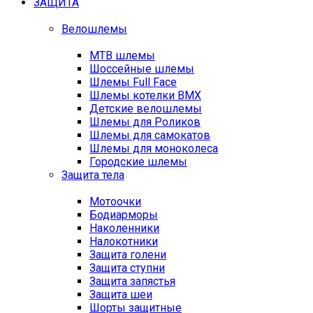
ЗАЩИТА
Велошлемы
MTB шлемы
Шоссейные шлемы
Шлемы Full Face
Шлемы котелки BMX
Детские велошлемы
Шлемы для Роликов
Шлемы для самокатов
Шлемы для моноколеса
Городские шлемы
Защита тела
Мотоочки
Бодиарморы
Наколенники
Налокотники
Защита голени
Защита ступни
Защита запястья
Защита шеи
Шорты защитные