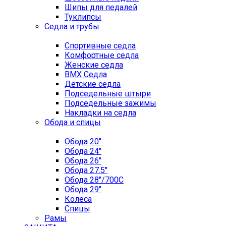
Шипы для педалей
Туклипсы
Седла и трубы
Спортивные седла
Комфортные седла
Женские седла
BMX Седла
Детские седла
Подседельные штыри
Подседельные зажимы
Накладки на седла
Обода и спицы
Обода 20"
Обода 24"
Обода 26"
Обода 27.5"
Обода 28"/700C
Обода 29"
Колеса
Спицы
Рамы