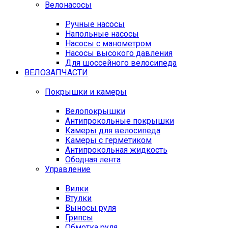
Велонасосы
Ручные насосы
Напольные насосы
Насосы с манометром
Насосы высокого давления
Для шоссейного велосипеда
ВЕЛОЗАПЧАСТИ
Покрышки и камеры
Велопокрышки
Антипрокольные покрышки
Камеры для велосипеда
Камеры с герметиком
Антипрокольная жидкость
Ободная лента
Управление
Вилки
Втулки
Выносы руля
Грипсы
Обмотка руля