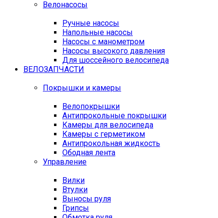
Велонасосы
Ручные насосы
Напольные насосы
Насосы с манометром
Насосы высокого давления
Для шоссейного велосипеда
ВЕЛОЗАПЧАСТИ
Покрышки и камеры
Велопокрышки
Антипрокольные покрышки
Камеры для велосипеда
Камеры с герметиком
Антипрокольная жидкость
Ободная лента
Управление
Вилки
Втулки
Выносы руля
Грипсы
Обмотка руля