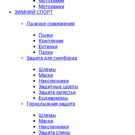
Мотохимия
Мотозамки
ЗИМНИЙ СПОРТ
Лыжное снаряжение
Лыжи
Крепления
Ботинки
Палки
Защита для сноуборда
Шлемы
Маски
Наколенники
Защитные шорты
Защита запястья
Бодиарморы
Горнолыжная защита
Шлемы
Маски
Наколенники
Защита спины