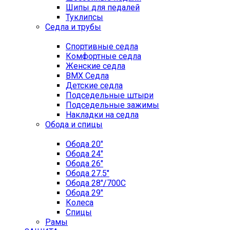
Шипы для педалей
Туклипсы
Седла и трубы
Спортивные седла
Комфортные седла
Женские седла
BMX Седла
Детские седла
Подседельные штыри
Подседельные зажимы
Накладки на седла
Обода и спицы
Обода 20"
Обода 24"
Обода 26"
Обода 27.5"
Обода 28"/700C
Обода 29"
Колеса
Спицы
Рамы