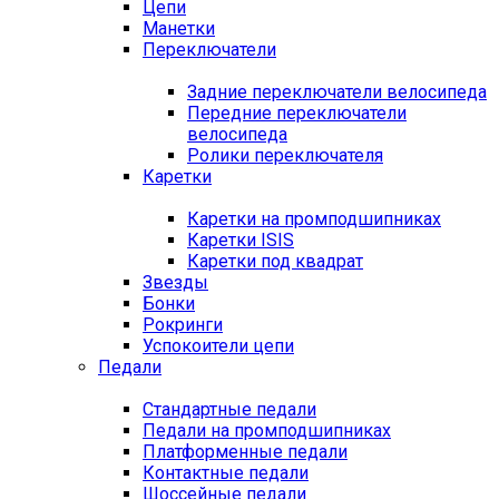
Цепи
Манетки
Переключатели
Задние переключатели велосипеда
Передние переключатели
велосипеда
Ролики переключателя
Каретки
Каретки на промподшипниках
Каретки ISIS
Каретки под квадрат
Звезды
Бонки
Рокринги
Успокоители цепи
Педали
Стандартные педали
Педали на промподшипниках
Платформенные педали
Контактные педали
Шоссейные педали