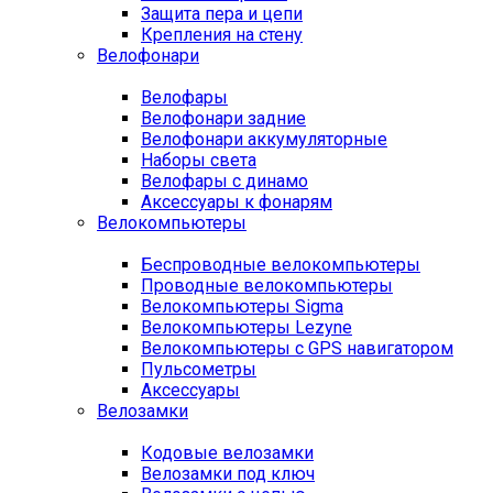
Защита пера и цепи
Крепления на стену
Велофонари
Велофары
Велофонари задние
Велофонари аккумуляторные
Наборы света
Велофары с динамо
Аксессуары к фонарям
Велокомпьютеры
Беспроводные велокомпьютеры
Проводные велокомпьютеры
Велокомпьютеры Sigma
Велокомпьютеры Lezyne
Велокомпьютеры с GPS навигатором
Пульсометры
Аксессуары
Велозамки
Кодовые велозамки
Велозамки под ключ