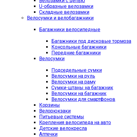
Велозамки с цепью
U-образные велозамки
Складные велозамки
Велосумки и велобагажники
Багажники велосипедные
Багажники под дисковые тормоза
Консольные багажники
Передние багажники
Велосумки
Подседельные сумки
Велосумки на руль
Велосумки на раму
Сумки-штаны на багажник
Велосумки на багажник
Велосумки для смартфонов
Корзины
Велорюкзаки
Питьевые системы
Крепления велосипеда на авто
Детские велокресла
Аптечки