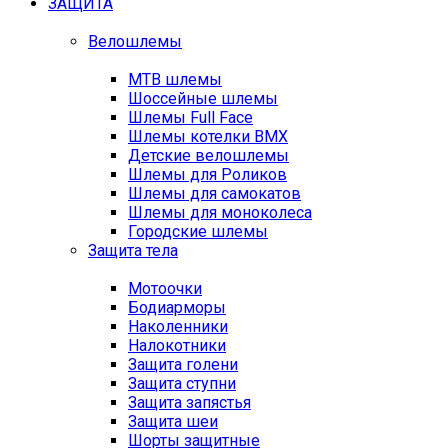
ЗАЩИТА
Велошлемы
MTB шлемы
Шоссейные шлемы
Шлемы Full Face
Шлемы котелки BMX
Детские велошлемы
Шлемы для Роликов
Шлемы для самокатов
Шлемы для моноколеса
Городские шлемы
Защита тела
Мотоочки
Бодиарморы
Наколенники
Налокотники
Защита голени
Защита ступни
Защита запястья
Защита шеи
Шорты защитные