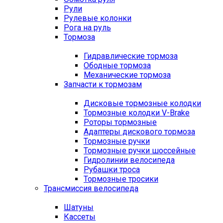
Рули
Рулевые колонки
Рога на руль
Тормоза
Гидравлические тормоза
Ободные тормоза
Механические тормоза
Запчасти к тормозам
Дисковые тормозные колодки
Тормозные колодки V-Brake
Роторы тормозные
Адаптеры дискового тормоза
Тормозные ручки
Тормозные ручки шоссейные
Гидролинии велосипеда
Рубашки троса
Тормозные тросики
Трансмиссия велосипеда
Шатуны
Кассеты