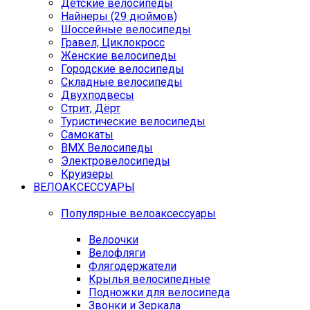
Детские велосипеды
Найнеры (29 дюймов)
Шоссейные велосипеды
Гравел, Циклокросс
Женские велосипеды
Городcкие велосипеды
Складные велосипеды
Двухподвесы
Стрит, Дёрт
Туристические велосипеды
Самокаты
BMX Велосипеды
Электровелосипеды
Круизеры
ВЕЛОАКСЕССУАРЫ
Популярные велоаксессуары
Велоочки
Велофляги
Флягодержатели
Крылья велосипедные
Подножки для велосипеда
Звонки и Зеркала