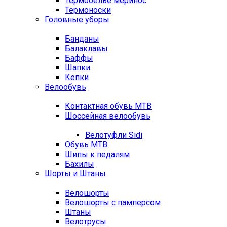
Термобелье меринос
Термоноски
Головные уборы
Банданы
Балаклавы
Баффы
Шапки
Кепки
Велообувь
Контактная обувь MTB
Шоссейная велообувь
Велотуфли Sidi
Обувь MTB
Шипы к педалям
Бахилы
Шорты и Штаны
Велошорты
Велошорты с памперсом
Штаны
Велотрусы