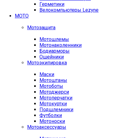
Герметики
Велокомпьютеры Lezyne
МОТО
Мотозащита
Мотошлемы
Мотонаколенники
Бодиарморы
Ошейники
Мотоэкипировка
Маски
Мотоштаны
Мотоботы
Мотоджерси
Мотоперчатки
Мотокуртки
Подшлемники
Футболки
Мотоноски
Мотоаксессуары