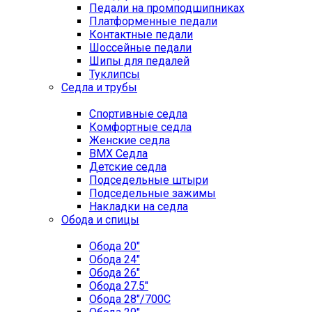
Педали на промподшипниках
Платформенные педали
Контактные педали
Шоссейные педали
Шипы для педалей
Туклипсы
Седла и трубы
Спортивные седла
Комфортные седла
Женские седла
BMX Седла
Детские седла
Подседельные штыри
Подседельные зажимы
Накладки на седла
Обода и спицы
Обода 20"
Обода 24"
Обода 26"
Обода 27.5"
Обода 28"/700C