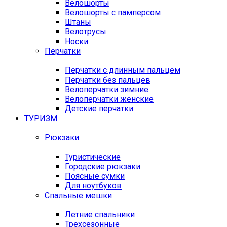
Велошорты
Велошорты с памперсом
Штаны
Велотрусы
Носки
Перчатки
Перчатки с длинным пальцем
Перчатки без пальцев
Велоперчатки зимние
Велоперчатки женские
Детские перчатки
ТУРИЗМ
Рюкзаки
Туристические
Городские рюкзаки
Поясные сумки
Для ноутбуков
Спальные мешки
Летние спальники
Трехсезонные