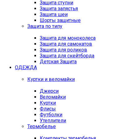
Защита ступни
Защита запястья
Защита шеи
Шорты защитные
Защита по типу
Защита для моноколеса
Защита для самокатов
Защита для роликов
Защита для скейтборда
Детская Защита
ОДЕЖДА
Куртки и веломайки
Джерси
Веломайки
Куртки
Флисы
Футболки
Утеплители
Термобелье
Комплекты термобелья