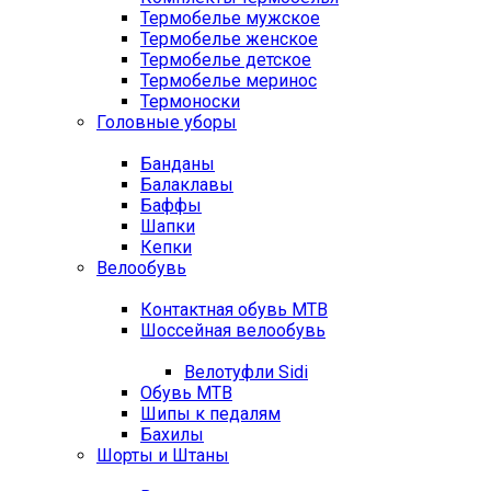
Термобелье мужское
Термобелье женское
Термобелье детское
Термобелье меринос
Термоноски
Головные уборы
Банданы
Балаклавы
Баффы
Шапки
Кепки
Велообувь
Контактная обувь MTB
Шоссейная велообувь
Велотуфли Sidi
Обувь MTB
Шипы к педалям
Бахилы
Шорты и Штаны