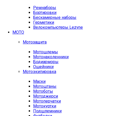
Ремнаборы
Бортировки
Бескамерные наборы
Герметики
Велокомпьютеры Lezyne
МОТО
Мотозащита
Мотошлемы
Мотонаколенники
Бодиарморы
Ошейники
Мотоэкипировка
Маски
Мотоштаны
Мотоботы
Мотоджерси
Мотоперчатки
Мотокуртки
Подшлемники
Футболки