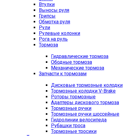
Втулки
Выносы руля
Грипсы
Обмотка руля
Рули
Рулевые колонки
Рога на руль
Тормоза
Гидравлические тормоза
Ободные тормоза
Механические тормоза
Запчасти к тормозам
Дисковые тормозные колодки
Тормозные колодки V-Brake
Роторы тормозные
Адаптеры дискового тормоза
Тормозные ручки
Тормозные ручки шоссейные
Гидролинии велосипеда
Рубашки троса
Тормозные тросики