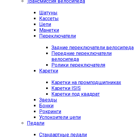
Трансмиссия велосипеда
Шатуны
Кассеты
Цепи
Манетки
Переключатели
Задние переключатели велосипеда
Передние переключатели
велосипеда
Ролики переключателя
Каретки
Каретки на промподшипниках
Каретки ISIS
Каретки под квадрат
Звезды
Бонки
Рокринги
Успокоители цепи
Педали
Стандартные педали