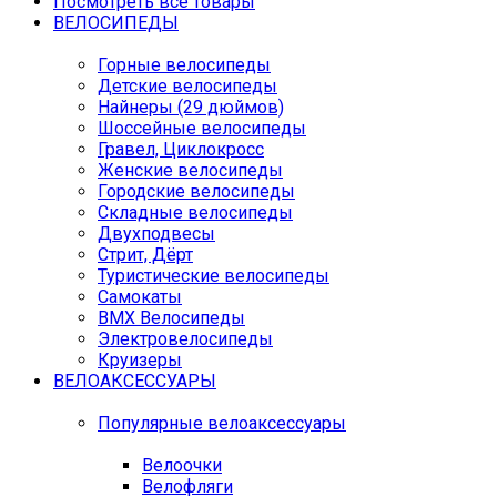
Посмотреть все товары
ВЕЛОСИПЕДЫ
Горные велосипеды
Детские велосипеды
Найнеры (29 дюймов)
Шоссейные велосипеды
Гравел, Циклокросс
Женские велосипеды
Городcкие велосипеды
Складные велосипеды
Двухподвесы
Стрит, Дёрт
Туристические велосипеды
Самокаты
BMX Велосипеды
Электровелосипеды
Круизеры
ВЕЛОАКСЕССУАРЫ
Популярные велоаксессуары
Велоочки
Велофляги