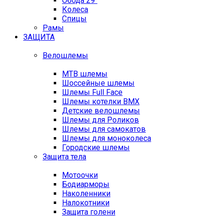
Обода 29"
Колеса
Спицы
Рамы
ЗАЩИТА
Велошлемы
MTB шлемы
Шоссейные шлемы
Шлемы Full Face
Шлемы котелки BMX
Детские велошлемы
Шлемы для Роликов
Шлемы для самокатов
Шлемы для моноколеса
Городские шлемы
Защита тела
Мотоочки
Бодиарморы
Наколенники
Налокотники
Защита голени