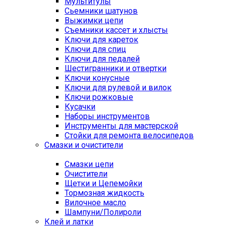
Мультитулы
Сьемники шатунов
Выжимки цепи
Съемники кассет и хлысты
Ключи для кареток
Ключи для спиц
Ключи для педалей
Шестигранники и отвертки
Ключи конусные
Ключи для рулевой и вилок
Ключи рожковые
Кусачки
Наборы инструментов
Инструменты для мастерской
Стойки для ремонта велосипедов
Смазки и очистители
Смазки цепи
Очистители
Щетки и Цепемойки
Тормозная жидкость
Вилочное масло
Шампуни/Полироли
Клей и латки