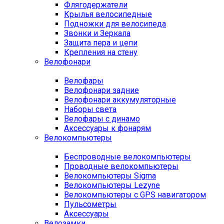
Флягодержатели
Крылья велосипедные
Подножки для велосипеда
Звонки и Зеркала
Защита пера и цепи
Крепления на стену
Велофонари
Велофары
Велофонари задние
Велофонари аккумуляторные
Наборы света
Велофары с динамо
Аксессуары к фонарям
Велокомпьютеры
Беспроводные велокомпьютеры
Проводные велокомпьютеры
Велокомпьютеры Sigma
Велокомпьютеры Lezyne
Велокомпьютеры с GPS навигатором
Пульсометры
Аксессуары
Велозамки