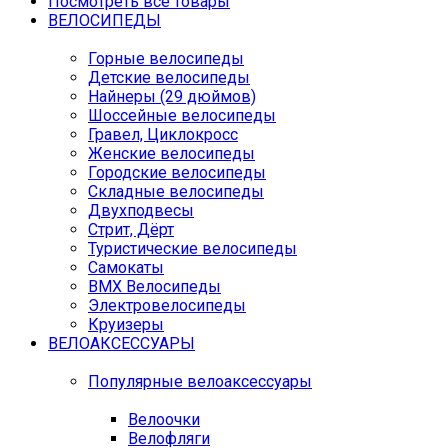
Посмотреть все товары
ВЕЛОСИПЕДЫ
Горные велосипеды
Детские велосипеды
Найнеры (29 дюймов)
Шоссейные велосипеды
Гравел, Циклокросс
Женские велосипеды
Городcкие велосипеды
Складные велосипеды
Двухподвесы
Стрит, Дёрт
Туристические велосипеды
Самокаты
BMX Велосипеды
Электровелосипеды
Круизеры
ВЕЛОАКСЕССУАРЫ
Популярные велоаксессуары
Велоочки
Велофляги