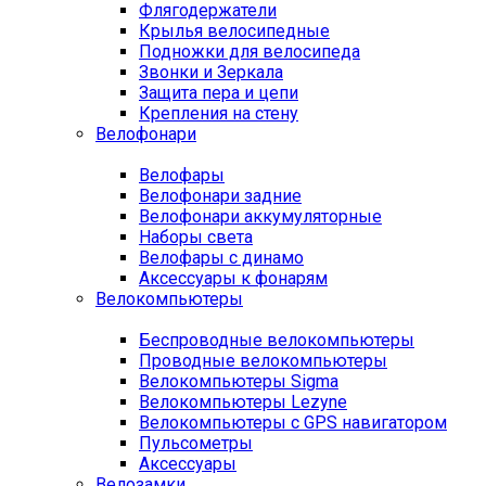
Флягодержатели
Крылья велосипедные
Подножки для велосипеда
Звонки и Зеркала
Защита пера и цепи
Крепления на стену
Велофонари
Велофары
Велофонари задние
Велофонари аккумуляторные
Наборы света
Велофары с динамо
Аксессуары к фонарям
Велокомпьютеры
Беспроводные велокомпьютеры
Проводные велокомпьютеры
Велокомпьютеры Sigma
Велокомпьютеры Lezyne
Велокомпьютеры с GPS навигатором
Пульсометры
Аксессуары
Велозамки