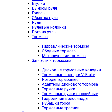
Втулки
Выносы руля
Грипсы
Обмотка руля
Рули
Рулевые колонки
Рога на руль
Тормоза
Гидравлические тормоза
Ободные тормоза
Механические тормоза
Запчасти к тормозам
Дисковые тормозные колодки
Тормозные колодки V-Brake
Роторы тормозные
Адаптеры дискового тормоза
Тормозные ручки
Тормозные ручки шоссейные
Гидролинии велосипеда
Рубашки троса
Тормозные тросики