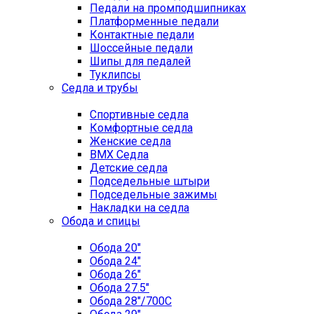
Педали на промподшипниках
Платформенные педали
Контактные педали
Шоссейные педали
Шипы для педалей
Туклипсы
Седла и трубы
Спортивные седла
Комфортные седла
Женские седла
BMX Седла
Детские седла
Подседельные штыри
Подседельные зажимы
Накладки на седла
Обода и спицы
Обода 20"
Обода 24"
Обода 26"
Обода 27.5"
Обода 28"/700C