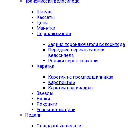
Трансмиссия велосипеда
Шатуны
Кассеты
Цепи
Манетки
Переключатели
Задние переключатели велосипеда
Передние переключатели
велосипеда
Ролики переключателя
Каретки
Каретки на промподшипниках
Каретки ISIS
Каретки под квадрат
Звезды
Бонки
Рокринги
Успокоители цепи
Педали
Стандартные педали