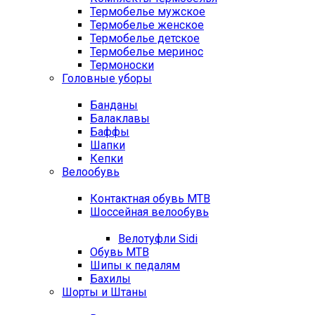
Термобелье мужское
Термобелье женское
Термобелье детское
Термобелье меринос
Термоноски
Головные уборы
Банданы
Балаклавы
Баффы
Шапки
Кепки
Велообувь
Контактная обувь MTB
Шоссейная велообувь
Велотуфли Sidi
Обувь MTB
Шипы к педалям
Бахилы
Шорты и Штаны