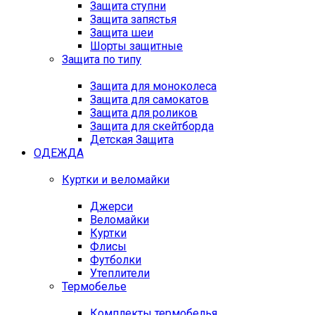
Защита ступни
Защита запястья
Защита шеи
Шорты защитные
Защита по типу
Защита для моноколеса
Защита для самокатов
Защита для роликов
Защита для скейтборда
Детская Защита
ОДЕЖДА
Куртки и веломайки
Джерси
Веломайки
Куртки
Флисы
Футболки
Утеплители
Термобелье
Комплекты термобелья