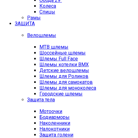
Обода 29"
Колеса
Спицы
Рамы
ЗАЩИТА
Велошлемы
MTB шлемы
Шоссейные шлемы
Шлемы Full Face
Шлемы котелки BMX
Детские велошлемы
Шлемы для Роликов
Шлемы для самокатов
Шлемы для моноколеса
Городские шлемы
Защита тела
Мотоочки
Бодиарморы
Наколенники
Налокотники
Защита голени