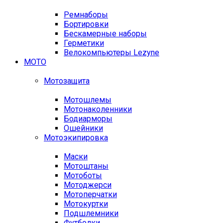
Ремнаборы
Бортировки
Бескамерные наборы
Герметики
Велокомпьютеры Lezyne
МОТО
Мотозащита
Мотошлемы
Мотонаколенники
Бодиарморы
Ошейники
Мотоэкипировка
Маски
Мотоштаны
Мотоботы
Мотоджерси
Мотоперчатки
Мотокуртки
Подшлемники
Футболки