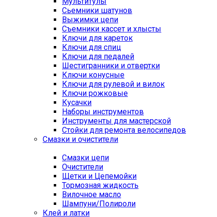
Мультитулы
Сьемники шатунов
Выжимки цепи
Съемники кассет и хлысты
Ключи для кареток
Ключи для спиц
Ключи для педалей
Шестигранники и отвертки
Ключи конусные
Ключи для рулевой и вилок
Ключи рожковые
Кусачки
Наборы инструментов
Инструменты для мастерской
Стойки для ремонта велосипедов
Смазки и очистители
Смазки цепи
Очистители
Щетки и Цепемойки
Тормозная жидкость
Вилочное масло
Шампуни/Полироли
Клей и латки