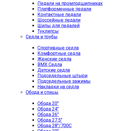
Педали на промподшипниках
Платформенные педали
Контактные педали
Шоссейные педали
Шипы для педалей
Туклипсы
Седла и трубы
Спортивные седла
Комфортные седла
Женские седла
BMX Седла
Детские седла
Подседельные штыри
Подседельные зажимы
Накладки на седла
Обода и спицы
Обода 20"
Обода 24"
Обода 26"
Обода 27.5"
Обода 28"/700C