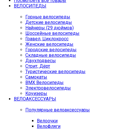
Посмотреть все товары
ВЕЛОСИПЕДЫ
Горные велосипеды
Детские велосипеды
Найнеры (29 дюймов)
Шоссейные велосипеды
Гравел, Циклокросс
Женские велосипеды
Городcкие велосипеды
Складные велосипеды
Двухподвесы
Стрит, Дёрт
Туристические велосипеды
Самокаты
BMX Велосипеды
Электровелосипеды
Круизеры
ВЕЛОАКСЕССУАРЫ
Популярные велоаксессуары
Велоочки
Велофляги