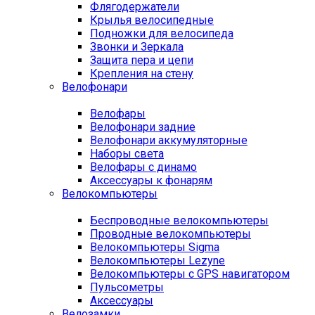
Флягодержатели
Крылья велосипедные
Подножки для велосипеда
Звонки и Зеркала
Защита пера и цепи
Крепления на стену
Велофонари
Велофары
Велофонари задние
Велофонари аккумуляторные
Наборы света
Велофары с динамо
Аксессуары к фонарям
Велокомпьютеры
Беспроводные велокомпьютеры
Проводные велокомпьютеры
Велокомпьютеры Sigma
Велокомпьютеры Lezyne
Велокомпьютеры с GPS навигатором
Пульсометры
Аксессуары
Велозамки