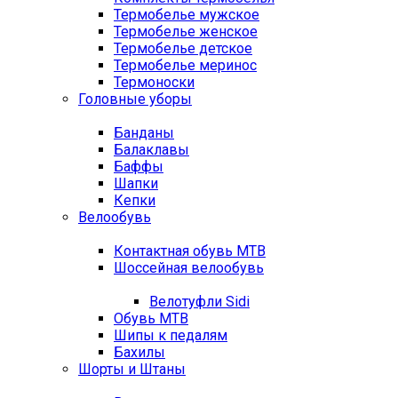
Термобелье мужское
Термобелье женское
Термобелье детское
Термобелье меринос
Термоноски
Головные уборы
Банданы
Балаклавы
Баффы
Шапки
Кепки
Велообувь
Контактная обувь MTB
Шоссейная велообувь
Велотуфли Sidi
Обувь MTB
Шипы к педалям
Бахилы
Шорты и Штаны