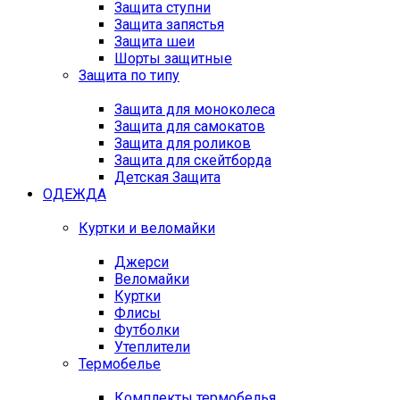
Защита ступни
Защита запястья
Защита шеи
Шорты защитные
Защита по типу
Защита для моноколеса
Защита для самокатов
Защита для роликов
Защита для скейтборда
Детская Защита
ОДЕЖДА
Куртки и веломайки
Джерси
Веломайки
Куртки
Флисы
Футболки
Утеплители
Термобелье
Комплекты термобелья