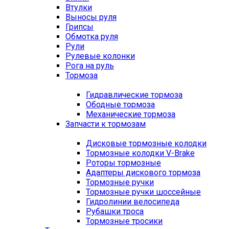
Втулки
Выносы руля
Грипсы
Обмотка руля
Рули
Рулевые колонки
Рога на руль
Тормоза
Гидравлические тормоза
Ободные тормоза
Механические тормоза
Запчасти к тормозам
Дисковые тормозные колодки
Тормозные колодки V-Brake
Роторы тормозные
Адаптеры дискового тормоза
Тормозные ручки
Тормозные ручки шоссейные
Гидролинии велосипеда
Рубашки троса
Тормозные тросики