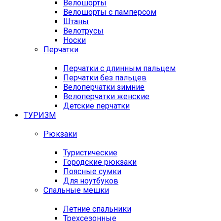
Велошорты
Велошорты с памперсом
Штаны
Велотрусы
Носки
Перчатки
Перчатки с длинным пальцем
Перчатки без пальцев
Велоперчатки зимние
Велоперчатки женские
Детские перчатки
ТУРИЗМ
Рюкзаки
Туристические
Городские рюкзаки
Поясные сумки
Для ноутбуков
Спальные мешки
Летние спальники
Трехсезонные