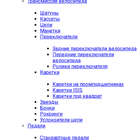
Трансмиссия велосипеда
Шатуны
Кассеты
Цепи
Манетки
Переключатели
Задние переключатели велосипеда
Передние переключатели
велосипеда
Ролики переключателя
Каретки
Каретки на промподшипниках
Каретки ISIS
Каретки под квадрат
Звезды
Бонки
Рокринги
Успокоители цепи
Педали
Стандартные педали