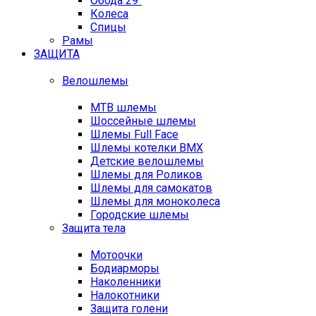
Обода 29"
Колеса
Спицы
Рамы
ЗАЩИТА
Велошлемы
MTB шлемы
Шоссейные шлемы
Шлемы Full Face
Шлемы котелки BMX
Детские велошлемы
Шлемы для Роликов
Шлемы для самокатов
Шлемы для моноколеса
Городские шлемы
Защита тела
Мотоочки
Бодиарморы
Наколенники
Налокотники
Защита голени