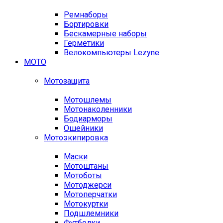
Ремнаборы
Бортировки
Бескамерные наборы
Герметики
Велокомпьютеры Lezyne
МОТО
Мотозащита
Мотошлемы
Мотонаколенники
Бодиарморы
Ошейники
Мотоэкипировка
Маски
Мотоштаны
Мотоботы
Мотоджерси
Мотоперчатки
Мотокуртки
Подшлемники
Футболки