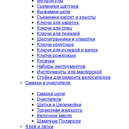
Мультитулы
Сьемники шатунов
Выжимки цепи
Съемники кассет и хлысты
Ключи для кареток
Ключи для спиц
Ключи для педалей
Шестигранники и отвертки
Ключи конусные
Ключи для рулевой и вилок
Ключи рожковые
Кусачки
Наборы инструментов
Инструменты для мастерской
Стойки для ремонта велосипедов
Смазки и очистители
Смазки цепи
Очистители
Щетки и Цепемойки
Тормозная жидкость
Вилочное масло
Шампуни/Полироли
Клей и латки