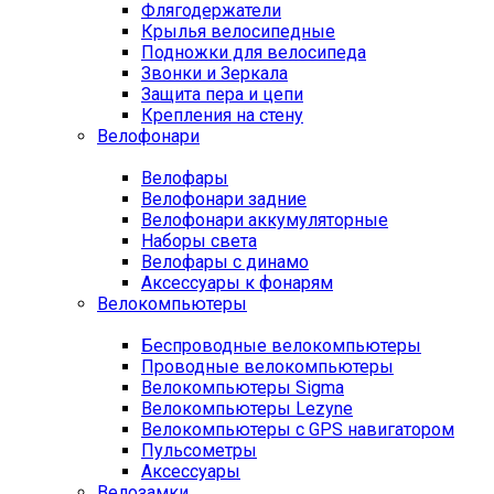
Флягодержатели
Крылья велосипедные
Подножки для велосипеда
Звонки и Зеркала
Защита пера и цепи
Крепления на стену
Велофонари
Велофары
Велофонари задние
Велофонари аккумуляторные
Наборы света
Велофары с динамо
Аксессуары к фонарям
Велокомпьютеры
Беспроводные велокомпьютеры
Проводные велокомпьютеры
Велокомпьютеры Sigma
Велокомпьютеры Lezyne
Велокомпьютеры с GPS навигатором
Пульсометры
Аксессуары
Велозамки