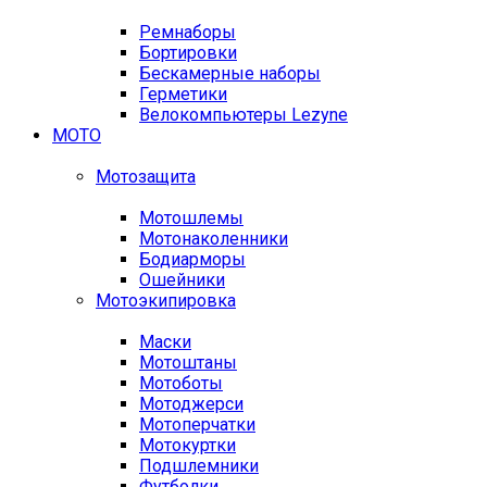
Ремнаборы
Бортировки
Бескамерные наборы
Герметики
Велокомпьютеры Lezyne
МОТО
Мотозащита
Мотошлемы
Мотонаколенники
Бодиарморы
Ошейники
Мотоэкипировка
Маски
Мотоштаны
Мотоботы
Мотоджерси
Мотоперчатки
Мотокуртки
Подшлемники
Футболки