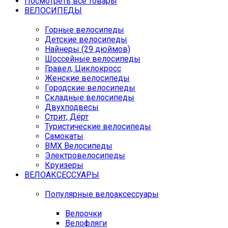
Посмотреть все товары
ВЕЛОСИПЕДЫ
Горные велосипеды
Детские велосипеды
Найнеры (29 дюймов)
Шоссейные велосипеды
Гравел, Циклокросс
Женские велосипеды
Городcкие велосипеды
Складные велосипеды
Двухподвесы
Стрит, Дёрт
Туристические велосипеды
Самокаты
BMX Велосипеды
Электровелосипеды
Круизеры
ВЕЛОАКСЕССУАРЫ
Популярные велоаксессуары
Велоочки
Велофляги