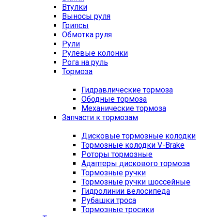
Втулки
Выносы руля
Грипсы
Обмотка руля
Рули
Рулевые колонки
Рога на руль
Тормоза
Гидравлические тормоза
Ободные тормоза
Механические тормоза
Запчасти к тормозам
Дисковые тормозные колодки
Тормозные колодки V-Brake
Роторы тормозные
Адаптеры дискового тормоза
Тормозные ручки
Тормозные ручки шоссейные
Гидролинии велосипеда
Рубашки троса
Тормозные тросики