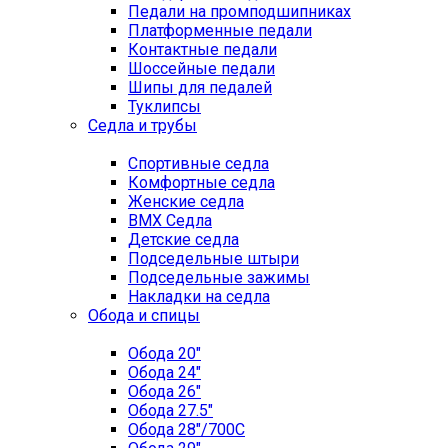
Педали на промподшипниках
Платформенные педали
Контактные педали
Шоссейные педали
Шипы для педалей
Туклипсы
Седла и трубы
Спортивные седла
Комфортные седла
Женские седла
BMX Седла
Детские седла
Подседельные штыри
Подседельные зажимы
Накладки на седла
Обода и спицы
Обода 20"
Обода 24"
Обода 26"
Обода 27.5"
Обода 28"/700C