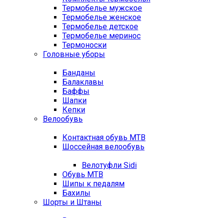
Термобелье мужское
Термобелье женское
Термобелье детское
Термобелье меринос
Термоноски
Головные уборы
Банданы
Балаклавы
Баффы
Шапки
Кепки
Велообувь
Контактная обувь MTB
Шоссейная велообувь
Велотуфли Sidi
Обувь MTB
Шипы к педалям
Бахилы
Шорты и Штаны