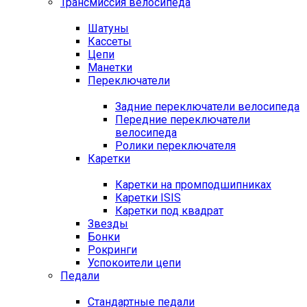
Трансмиссия велосипеда
Шатуны
Кассеты
Цепи
Манетки
Переключатели
Задние переключатели велосипеда
Передние переключатели
велосипеда
Ролики переключателя
Каретки
Каретки на промподшипниках
Каретки ISIS
Каретки под квадрат
Звезды
Бонки
Рокринги
Успокоители цепи
Педали
Стандартные педали