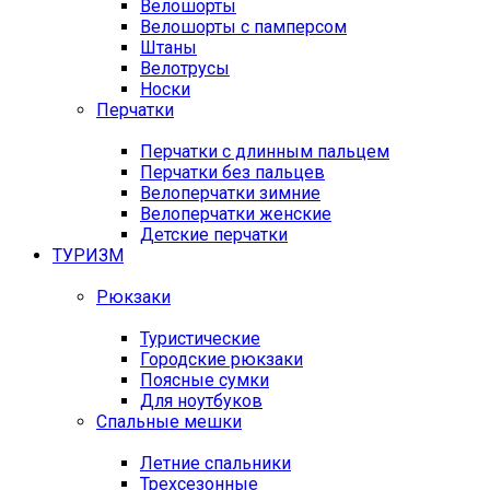
Велошорты
Велошорты с памперсом
Штаны
Велотрусы
Носки
Перчатки
Перчатки с длинным пальцем
Перчатки без пальцев
Велоперчатки зимние
Велоперчатки женские
Детские перчатки
ТУРИЗМ
Рюкзаки
Туристические
Городские рюкзаки
Поясные сумки
Для ноутбуков
Спальные мешки
Летние спальники
Трехсезонные