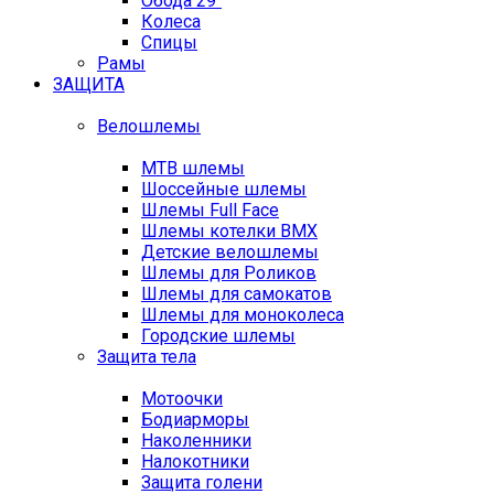
Обода 29"
Колеса
Спицы
Рамы
ЗАЩИТА
Велошлемы
MTB шлемы
Шоссейные шлемы
Шлемы Full Face
Шлемы котелки BMX
Детские велошлемы
Шлемы для Роликов
Шлемы для самокатов
Шлемы для моноколеса
Городские шлемы
Защита тела
Мотоочки
Бодиарморы
Наколенники
Налокотники
Защита голени