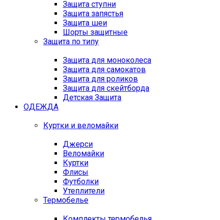
Защита ступни
Защита запястья
Защита шеи
Шорты защитные
Защита по типу
Защита для моноколеса
Защита для самокатов
Защита для роликов
Защита для скейтборда
Детская Защита
ОДЕЖДА
Куртки и веломайки
Джерси
Веломайки
Куртки
Флисы
Футболки
Утеплители
Термобелье
Комплекты термобелья