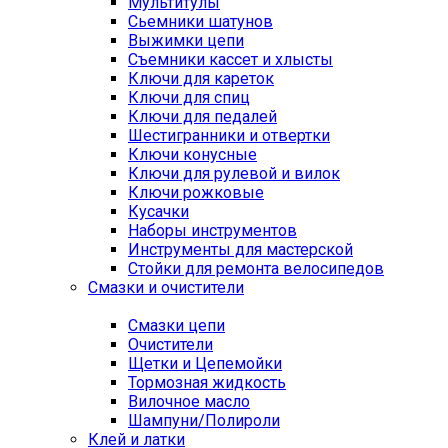
Мультитулы
Сьемники шатунов
Выжимки цепи
Съемники кассет и хлысты
Ключи для кареток
Ключи для спиц
Ключи для педалей
Шестигранники и отвертки
Ключи конусные
Ключи для рулевой и вилок
Ключи рожковые
Кусачки
Наборы инструментов
Инструменты для мастерской
Стойки для ремонта велосипедов
Смазки и очистители
Смазки цепи
Очистители
Щетки и Цепемойки
Тормозная жидкость
Вилочное масло
Шампуни/Полироли
Клей и латки