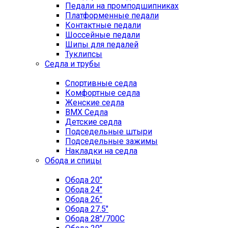
Педали на промподшипниках
Платформенные педали
Контактные педали
Шоссейные педали
Шипы для педалей
Туклипсы
Седла и трубы
Спортивные седла
Комфортные седла
Женские седла
BMX Седла
Детские седла
Подседельные штыри
Подседельные зажимы
Накладки на седла
Обода и спицы
Обода 20"
Обода 24"
Обода 26"
Обода 27.5"
Обода 28"/700C