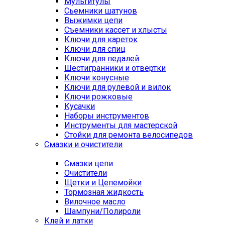
Мультитулы
Сьемники шатунов
Выжимки цепи
Съемники кассет и хлысты
Ключи для кареток
Ключи для спиц
Ключи для педалей
Шестигранники и отвертки
Ключи конусные
Ключи для рулевой и вилок
Ключи рожковые
Кусачки
Наборы инструментов
Инструменты для мастерской
Стойки для ремонта велосипедов
Смазки и очистители
Смазки цепи
Очистители
Щетки и Цепемойки
Тормозная жидкость
Вилочное масло
Шампуни/Полироли
Клей и латки