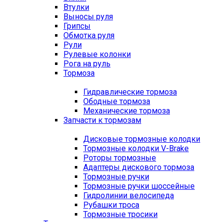
Втулки
Выносы руля
Грипсы
Обмотка руля
Рули
Рулевые колонки
Рога на руль
Тормоза
Гидравлические тормоза
Ободные тормоза
Механические тормоза
Запчасти к тормозам
Дисковые тормозные колодки
Тормозные колодки V-Brake
Роторы тормозные
Адаптеры дискового тормоза
Тормозные ручки
Тормозные ручки шоссейные
Гидролинии велосипеда
Рубашки троса
Тормозные тросики