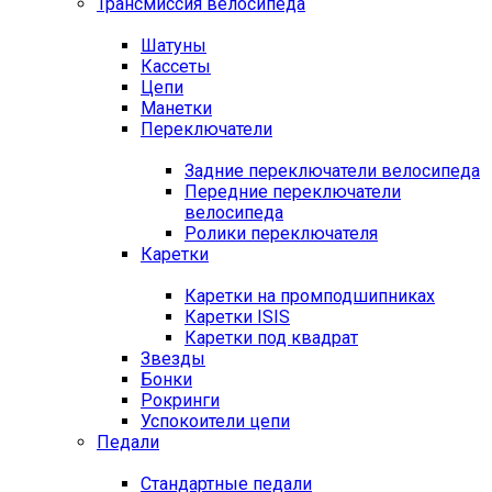
Трансмиссия велосипеда
Шатуны
Кассеты
Цепи
Манетки
Переключатели
Задние переключатели велосипеда
Передние переключатели
велосипеда
Ролики переключателя
Каретки
Каретки на промподшипниках
Каретки ISIS
Каретки под квадрат
Звезды
Бонки
Рокринги
Успокоители цепи
Педали
Стандартные педали