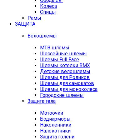
Обода 29"
Колеса
Спицы
Рамы
ЗАЩИТА
Велошлемы
MTB шлемы
Шоссейные шлемы
Шлемы Full Face
Шлемы котелки BMX
Детские велошлемы
Шлемы для Роликов
Шлемы для самокатов
Шлемы для моноколеса
Городские шлемы
Защита тела
Мотоочки
Бодиарморы
Наколенники
Налокотники
Защита голени