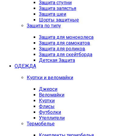
Защита ступни
Защита запястья
Защита шеи
Шорты защитные
Защита по типу
Защита для моноколеса
Защита для самокатов
Защита для роликов
Защита для скейтборда
Детская Защита
ОДЕЖДА
Куртки и веломайки
Джерси
Веломайки
Куртки
Флисы
Футболки
Утеплители
Термобелье
Комплекты термобелья