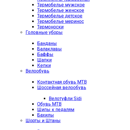
Термобелье мужское
Термобелье женское
Термобелье детское
Термобелье меринос
Термоноски
Головные уборы
Банданы
Балаклавы
Баффы
Шапки
Кепки
Велообувь
Контактная обувь MTB
Шоссейная велообувь
Велотуфли Sidi
Обувь MTB
Шипы к педалям
Бахилы
Шорты и Штаны