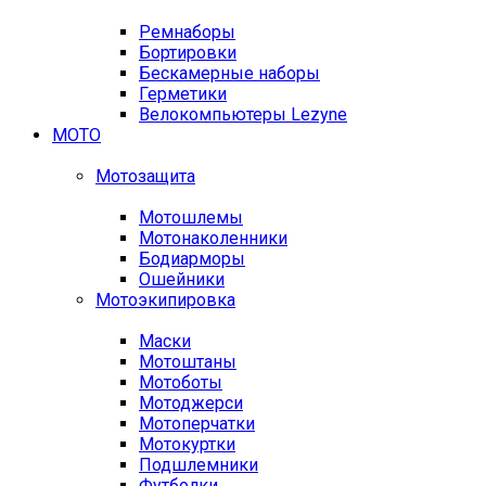
Ремнаборы
Бортировки
Бескамерные наборы
Герметики
Велокомпьютеры Lezyne
МОТО
Мотозащита
Мотошлемы
Мотонаколенники
Бодиарморы
Ошейники
Мотоэкипировка
Маски
Мотоштаны
Мотоботы
Мотоджерси
Мотоперчатки
Мотокуртки
Подшлемники
Футболки