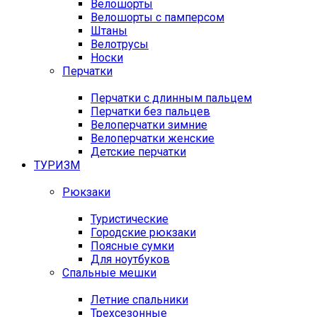
Велошорты
Велошорты с памперсом
Штаны
Велотрусы
Носки
Перчатки
Перчатки с длинным пальцем
Перчатки без пальцев
Велоперчатки зимние
Велоперчатки женские
Детские перчатки
ТУРИЗМ
Рюкзаки
Туристические
Городские рюкзаки
Поясные сумки
Для ноутбуков
Спальные мешки
Летние спальники
Трехсезонные