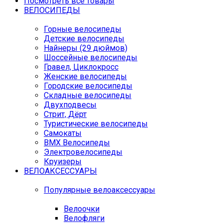
Посмотреть все товары
ВЕЛОСИПЕДЫ
Горные велосипеды
Детские велосипеды
Найнеры (29 дюймов)
Шоссейные велосипеды
Гравел, Циклокросс
Женские велосипеды
Городcкие велосипеды
Складные велосипеды
Двухподвесы
Стрит, Дёрт
Туристические велосипеды
Самокаты
BMX Велосипеды
Электровелосипеды
Круизеры
ВЕЛОАКСЕССУАРЫ
Популярные велоаксессуары
Велоочки
Велофляги