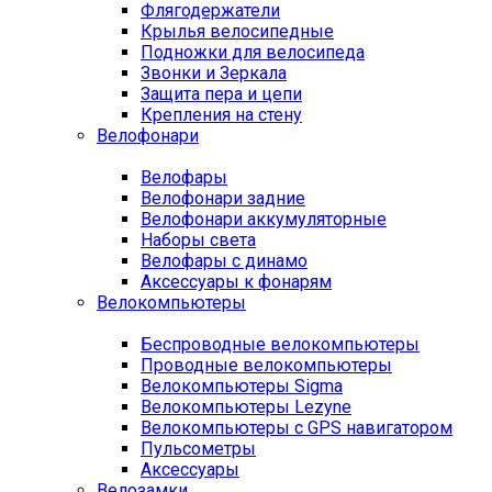
Флягодержатели
Крылья велосипедные
Подножки для велосипеда
Звонки и Зеркала
Защита пера и цепи
Крепления на стену
Велофонари
Велофары
Велофонари задние
Велофонари аккумуляторные
Наборы света
Велофары с динамо
Аксессуары к фонарям
Велокомпьютеры
Беспроводные велокомпьютеры
Проводные велокомпьютеры
Велокомпьютеры Sigma
Велокомпьютеры Lezyne
Велокомпьютеры с GPS навигатором
Пульсометры
Аксессуары
Велозамки