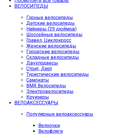
Посмотреть все товары
ВЕЛОСИПЕДЫ
Горные велосипеды
Детские велосипеды
Найнеры (29 дюймов)
Шоссейные велосипеды
Гравел, Циклокросс
Женские велосипеды
Городcкие велосипеды
Складные велосипеды
Двухподвесы
Стрит, Дёрт
Туристические велосипеды
Самокаты
BMX Велосипеды
Электровелосипеды
Круизеры
ВЕЛОАКСЕССУАРЫ
Популярные велоаксессуары
Велоочки
Велофляги