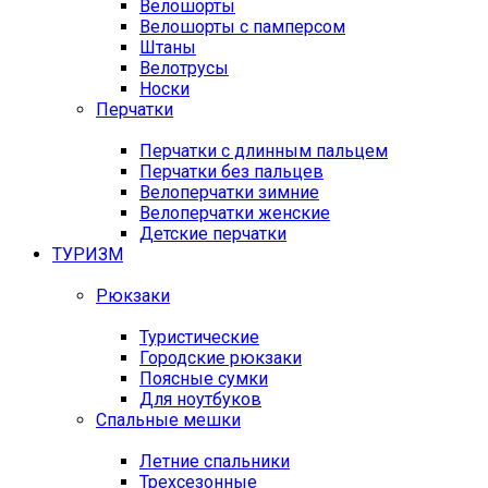
Велошорты
Велошорты с памперсом
Штаны
Велотрусы
Носки
Перчатки
Перчатки с длинным пальцем
Перчатки без пальцев
Велоперчатки зимние
Велоперчатки женские
Детские перчатки
ТУРИЗМ
Рюкзаки
Туристические
Городские рюкзаки
Поясные сумки
Для ноутбуков
Спальные мешки
Летние спальники
Трехсезонные