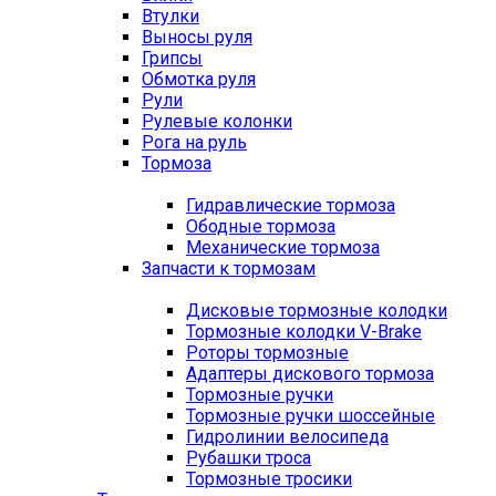
Втулки
Выносы руля
Грипсы
Обмотка руля
Рули
Рулевые колонки
Рога на руль
Тормоза
Гидравлические тормоза
Ободные тормоза
Механические тормоза
Запчасти к тормозам
Дисковые тормозные колодки
Тормозные колодки V-Brake
Роторы тормозные
Адаптеры дискового тормоза
Тормозные ручки
Тормозные ручки шоссейные
Гидролинии велосипеда
Рубашки троса
Тормозные тросики