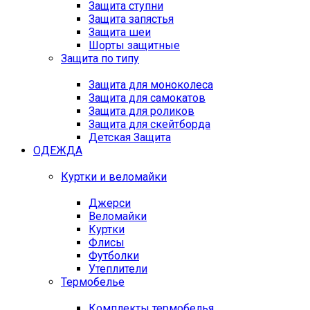
Защита ступни
Защита запястья
Защита шеи
Шорты защитные
Защита по типу
Защита для моноколеса
Защита для самокатов
Защита для роликов
Защита для скейтборда
Детская Защита
ОДЕЖДА
Куртки и веломайки
Джерси
Веломайки
Куртки
Флисы
Футболки
Утеплители
Термобелье
Комплекты термобелья