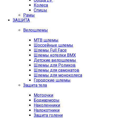
Обода 29"
Колеса
Спицы
Рамы
ЗАЩИТА
Велошлемы
MTB шлемы
Шоссейные шлемы
Шлемы Full Face
Шлемы котелки BMX
Детские велошлемы
Шлемы для Роликов
Шлемы для самокатов
Шлемы для моноколеса
Городские шлемы
Защита тела
Мотоочки
Бодиарморы
Наколенники
Налокотники
Защита голени