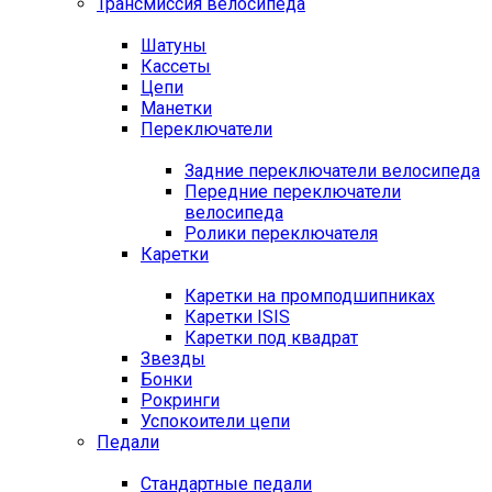
Трансмиссия велосипеда
Шатуны
Кассеты
Цепи
Манетки
Переключатели
Задние переключатели велосипеда
Передние переключатели
велосипеда
Ролики переключателя
Каретки
Каретки на промподшипниках
Каретки ISIS
Каретки под квадрат
Звезды
Бонки
Рокринги
Успокоители цепи
Педали
Стандартные педали