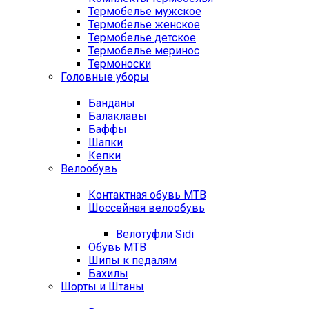
Термобелье мужское
Термобелье женское
Термобелье детское
Термобелье меринос
Термоноски
Головные уборы
Банданы
Балаклавы
Баффы
Шапки
Кепки
Велообувь
Контактная обувь MTB
Шоссейная велообувь
Велотуфли Sidi
Обувь MTB
Шипы к педалям
Бахилы
Шорты и Штаны