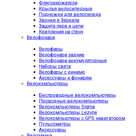
Флягодержатели
Крылья велосипедные
Подножки для велосипеда
Звонки и Зеркала
Защита пера и цепи
Крепления на стену
Велофонари
Велофары
Велофонари задние
Велофонари аккумуляторные
Наборы света
Велофары с динамо
Аксессуары к фонарям
Велокомпьютеры
Беспроводные велокомпьютеры
Проводные велокомпьютеры
Велокомпьютеры Sigma
Велокомпьютеры Lezyne
Велокомпьютеры с GPS навигатором
Пульсометры
Аксессуары
Велозамки