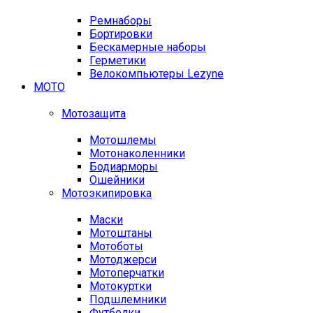
Ремнаборы
Бортировки
Бескамерные наборы
Герметики
Велокомпьютеры Lezyne
МОТО
Мотозащита
Мотошлемы
Мотонаколенники
Бодиарморы
Ошейники
Мотоэкипировка
Маски
Мотоштаны
Мотоботы
Мотоджерси
Мотоперчатки
Мотокуртки
Подшлемники
Футболки