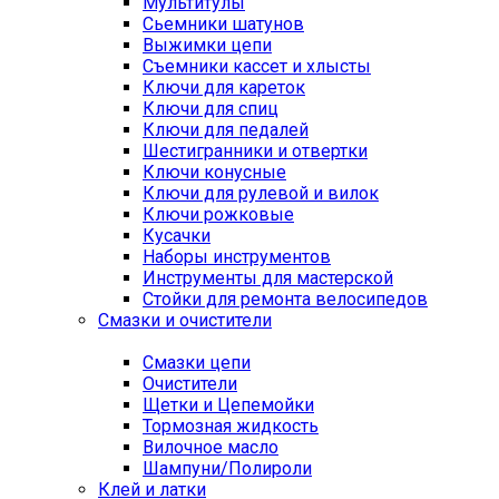
Мультитулы
Сьемники шатунов
Выжимки цепи
Съемники кассет и хлысты
Ключи для кареток
Ключи для спиц
Ключи для педалей
Шестигранники и отвертки
Ключи конусные
Ключи для рулевой и вилок
Ключи рожковые
Кусачки
Наборы инструментов
Инструменты для мастерской
Стойки для ремонта велосипедов
Смазки и очистители
Смазки цепи
Очистители
Щетки и Цепемойки
Тормозная жидкость
Вилочное масло
Шампуни/Полироли
Клей и латки