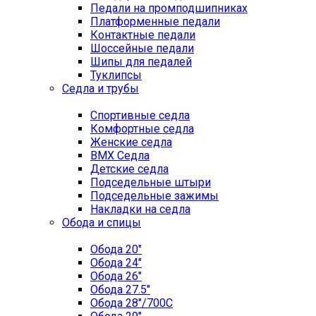
Педали на промподшипниках
Платформенные педали
Контактные педали
Шоссейные педали
Шипы для педалей
Туклипсы
Седла и трубы
Спортивные седла
Комфортные седла
Женские седла
BMX Седла
Детские седла
Подседельные штыри
Подседельные зажимы
Накладки на седла
Обода и спицы
Обода 20"
Обода 24"
Обода 26"
Обода 27.5"
Обода 28"/700C