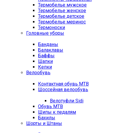
Термобелье мужское
Термобелье женское
Термобелье детское
Термобелье меринос
Термоноски
Головные уборы
Банданы
Балаклавы
Баффы
Шапки
Кепки
Велообувь
Контактная обувь MTB
Шоссейная велообувь
Велотуфли Sidi
Обувь MTB
Шипы к педалям
Бахилы
Шорты и Штаны