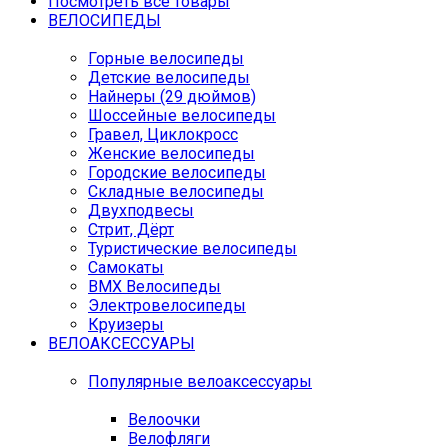
Посмотреть все товары
ВЕЛОСИПЕДЫ
Горные велосипеды
Детские велосипеды
Найнеры (29 дюймов)
Шоссейные велосипеды
Гравел, Циклокросс
Женские велосипеды
Городcкие велосипеды
Складные велосипеды
Двухподвесы
Стрит, Дёрт
Туристические велосипеды
Самокаты
BMX Велосипеды
Электровелосипеды
Круизеры
ВЕЛОАКСЕССУАРЫ
Популярные велоаксессуары
Велоочки
Велофляги