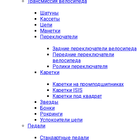
Трансмиссия велосипеда
Шатуны
Кассеты
Цепи
Манетки
Переключатели
Задние переключатели велосипеда
Передние переключатели
велосипеда
Ролики переключателя
Каретки
Каретки на промподшипниках
Каретки ISIS
Каретки под квадрат
Звезды
Бонки
Рокринги
Успокоители цепи
Педали
Стандартные педали