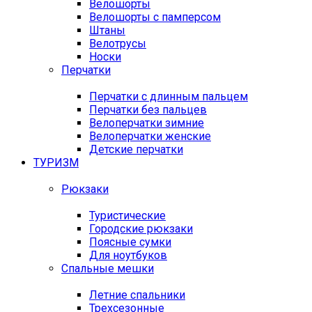
Велошорты
Велошорты с памперсом
Штаны
Велотрусы
Носки
Перчатки
Перчатки с длинным пальцем
Перчатки без пальцев
Велоперчатки зимние
Велоперчатки женские
Детские перчатки
ТУРИЗМ
Рюкзаки
Туристические
Городские рюкзаки
Поясные сумки
Для ноутбуков
Спальные мешки
Летние спальники
Трехсезонные