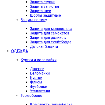
Защита ступни
Защита запястья
Защита шеи
Шорты защитные
Защита по типу
Защита для моноколеса
Защита для самокатов
Защита для роликов
Защита для скейтборда
Детская Защита
ОДЕЖДА
Куртки и веломайки
Джерси
Веломайки
Куртки
Флисы
Футболки
Утеплители
Термобелье
Комплекты термобелья