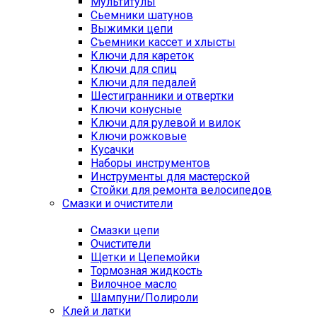
Мультитулы
Сьемники шатунов
Выжимки цепи
Съемники кассет и хлысты
Ключи для кареток
Ключи для спиц
Ключи для педалей
Шестигранники и отвертки
Ключи конусные
Ключи для рулевой и вилок
Ключи рожковые
Кусачки
Наборы инструментов
Инструменты для мастерской
Стойки для ремонта велосипедов
Смазки и очистители
Смазки цепи
Очистители
Щетки и Цепемойки
Тормозная жидкость
Вилочное масло
Шампуни/Полироли
Клей и латки