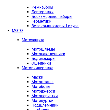
Ремнаборы
Бортировки
Бескамерные наборы
Герметики
Велокомпьютеры Lezyne
МОТО
Мотозащита
Мотошлемы
Мотонаколенники
Бодиарморы
Ошейники
Мотоэкипировка
Маски
Мотоштаны
Мотоботы
Мотоджерси
Мотоперчатки
Мотокуртки
Подшлемники
Футболки