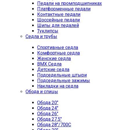
Педали на промподшипниках
Платформенные педали
Контактные педали
Шоссейные педали
Шипы для педалей
Туклипсы
Седла и трубы
Спортивные седла
Комфортные седла
Женские седла
BMX Седла
Детские седла
Подседельные штыри
Подседельные зажимы
Накладки на седла
Обода и спицы
Обода 20"
Обода 24"
Обода 26"
Обода 27.5"
Обода 28"/700C