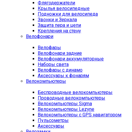
Флягодержатели
Крылья велосипедные
Подножки для велосипеда
Звонки и Зеркала
Защита пера и цепи
Крепления на стену
Велофонари
Велофары
Велофонари задние
Велофонари аккумуляторные
Наборы света
Велофары с динамо
Аксессуары к фонарям
Велокомпьютеры
Беспроводные велокомпьютеры
Проводные велокомпьютеры
Велокомпьютеры Sigma
Велокомпьютеры Lezyne
Велокомпьютеры с GPS навигатором
Пульсометры
Аксессуары
Велозамки