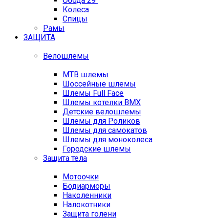
Обода 29"
Колеса
Спицы
Рамы
ЗАЩИТА
Велошлемы
MTB шлемы
Шоссейные шлемы
Шлемы Full Face
Шлемы котелки BMX
Детские велошлемы
Шлемы для Роликов
Шлемы для самокатов
Шлемы для моноколеса
Городские шлемы
Защита тела
Мотоочки
Бодиарморы
Наколенники
Налокотники
Защита голени