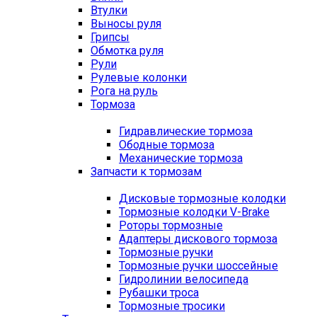
Втулки
Выносы руля
Грипсы
Обмотка руля
Рули
Рулевые колонки
Рога на руль
Тормоза
Гидравлические тормоза
Ободные тормоза
Механические тормоза
Запчасти к тормозам
Дисковые тормозные колодки
Тормозные колодки V-Brake
Роторы тормозные
Адаптеры дискового тормоза
Тормозные ручки
Тормозные ручки шоссейные
Гидролинии велосипеда
Рубашки троса
Тормозные тросики