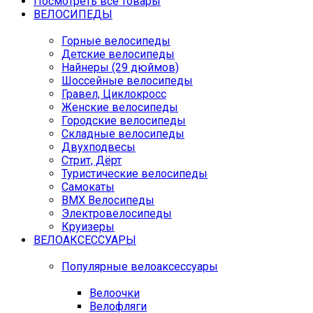
Посмотреть все товары
ВЕЛОСИПЕДЫ
Горные велосипеды
Детские велосипеды
Найнеры (29 дюймов)
Шоссейные велосипеды
Гравел, Циклокросс
Женские велосипеды
Городcкие велосипеды
Складные велосипеды
Двухподвесы
Стрит, Дёрт
Туристические велосипеды
Самокаты
BMX Велосипеды
Электровелосипеды
Круизеры
ВЕЛОАКСЕССУАРЫ
Популярные велоаксессуары
Велоочки
Велофляги