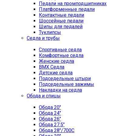
Педали на промподшипниках
Платформенные педали
Контактные педали
Шоссейные педали
Шипы для педалей
Туклипсы
Седла и трубы
Спортивные седла
Комфортные седла
Женские седла
BMX Седла
Детские седла
Подседельные штыри
Подседельные зажимы
Накладки на седла
Обода и спицы
Обода 20"
Обода 24"
Обода 26"
Обода 27.5"
Обода 28"/700C