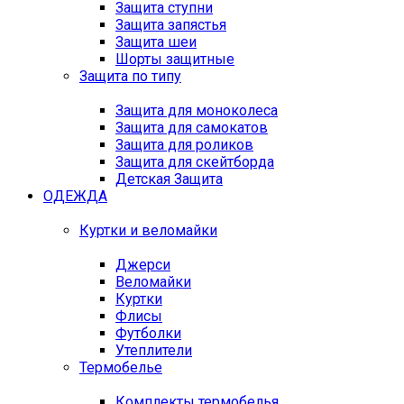
Защита ступни
Защита запястья
Защита шеи
Шорты защитные
Защита по типу
Защита для моноколеса
Защита для самокатов
Защита для роликов
Защита для скейтборда
Детская Защита
ОДЕЖДА
Куртки и веломайки
Джерси
Веломайки
Куртки
Флисы
Футболки
Утеплители
Термобелье
Комплекты термобелья