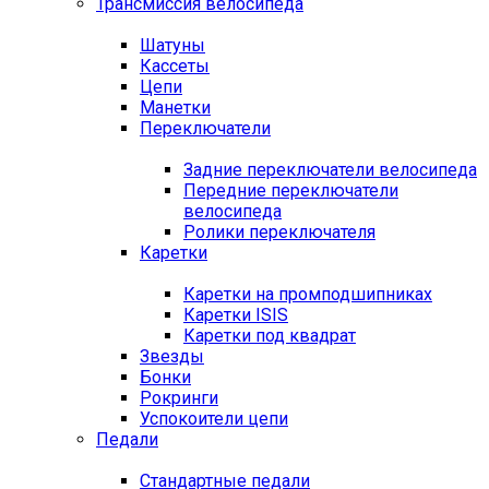
Трансмиссия велосипеда
Шатуны
Кассеты
Цепи
Манетки
Переключатели
Задние переключатели велосипеда
Передние переключатели
велосипеда
Ролики переключателя
Каретки
Каретки на промподшипниках
Каретки ISIS
Каретки под квадрат
Звезды
Бонки
Рокринги
Успокоители цепи
Педали
Стандартные педали