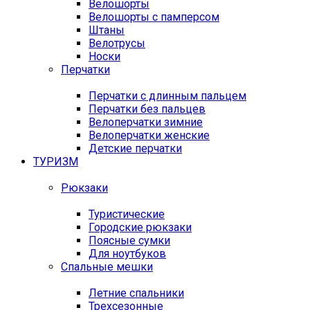
Велошорты
Велошорты с памперсом
Штаны
Велотрусы
Носки
Перчатки
Перчатки с длинным пальцем
Перчатки без пальцев
Велоперчатки зимние
Велоперчатки женские
Детские перчатки
ТУРИЗМ
Рюкзаки
Туристические
Городские рюкзаки
Поясные сумки
Для ноутбуков
Спальные мешки
Летние спальники
Трехсезонные