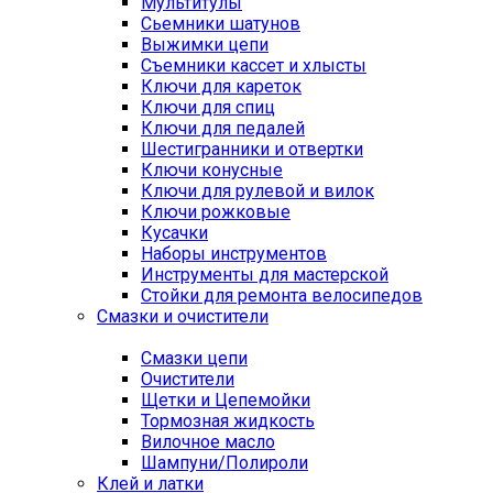
Мультитулы
Сьемники шатунов
Выжимки цепи
Съемники кассет и хлысты
Ключи для кареток
Ключи для спиц
Ключи для педалей
Шестигранники и отвертки
Ключи конусные
Ключи для рулевой и вилок
Ключи рожковые
Кусачки
Наборы инструментов
Инструменты для мастерской
Стойки для ремонта велосипедов
Смазки и очистители
Смазки цепи
Очистители
Щетки и Цепемойки
Тормозная жидкость
Вилочное масло
Шампуни/Полироли
Клей и латки