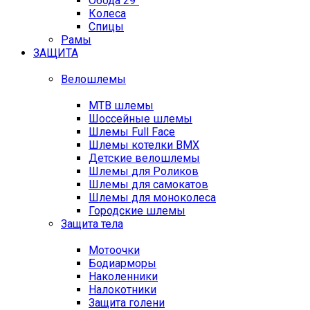
Обода 29"
Колеса
Спицы
Рамы
ЗАЩИТА
Велошлемы
MTB шлемы
Шоссейные шлемы
Шлемы Full Face
Шлемы котелки BMX
Детские велошлемы
Шлемы для Роликов
Шлемы для самокатов
Шлемы для моноколеса
Городские шлемы
Защита тела
Мотоочки
Бодиарморы
Наколенники
Налокотники
Защита голени