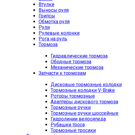
Втулки
Выносы руля
Грипсы
Обмотка руля
Рули
Рулевые колонки
Рога на руль
Тормоза
Гидравлические тормоза
Ободные тормоза
Механические тормоза
Запчасти к тормозам
Дисковые тормозные колодки
Тормозные колодки V-Brake
Роторы тормозные
Адаптеры дискового тормоза
Тормозные ручки
Тормозные ручки шоссейные
Гидролинии велосипеда
Рубашки троса
Тормозные тросики