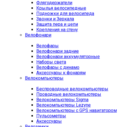
Флягодержатели
Крылья велосипедные
Подножки для велосипеда
Звонки и Зеркала
Защита пера и цепи
Крепления на стену
Велофонари
Велофары
Велофонари задние
Велофонари аккумуляторные
Наборы света
Велофары с динамо
Аксессуары к фонарям
Велокомпьютеры
Беспроводные велокомпьютеры
Проводные велокомпьютеры
Велокомпьютеры Sigma
Велокомпьютеры Lezyne
Велокомпьютеры с GPS навигатором
Пульсометры
Аксессуары
Велозамки