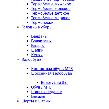
Термобелье мужское
Термобелье женское
Термобелье детское
Термобелье меринос
Термоноски
Головные уборы
Банданы
Балаклавы
Баффы
Шапки
Кепки
Велообувь
Контактная обувь MTB
Шоссейная велообувь
Велотуфли Sidi
Обувь MTB
Шипы к педалям
Бахилы
Шорты и Штаны