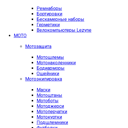
Ремнаборы
Бортировки
Бескамерные наборы
Герметики
Велокомпьютеры Lezyne
МОТО
Мотозащита
Мотошлемы
Мотонаколенники
Бодиарморы
Ошейники
Мотоэкипировка
Маски
Мотоштаны
Мотоботы
Мотоджерси
Мотоперчатки
Мотокуртки
Подшлемники
Футболки