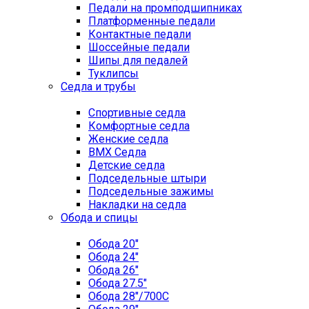
Педали на промподшипниках
Платформенные педали
Контактные педали
Шоссейные педали
Шипы для педалей
Туклипсы
Седла и трубы
Спортивные седла
Комфортные седла
Женские седла
BMX Седла
Детские седла
Подседельные штыри
Подседельные зажимы
Накладки на седла
Обода и спицы
Обода 20"
Обода 24"
Обода 26"
Обода 27.5"
Обода 28"/700C