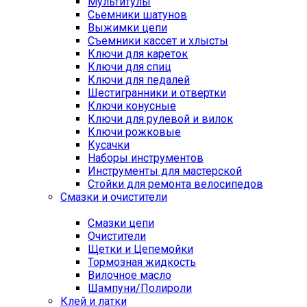
Мультитулы
Сьемники шатунов
Выжимки цепи
Съемники кассет и хлысты
Ключи для кареток
Ключи для спиц
Ключи для педалей
Шестигранники и отвертки
Ключи конусные
Ключи для рулевой и вилок
Ключи рожковые
Кусачки
Наборы инструментов
Инструменты для мастерской
Стойки для ремонта велосипедов
Смазки и очистители
Смазки цепи
Очистители
Щетки и Цепемойки
Тормозная жидкость
Вилочное масло
Шампуни/Полироли
Клей и латки