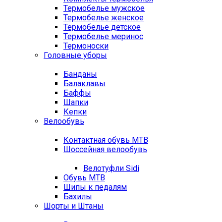
Термобелье мужское
Термобелье женское
Термобелье детское
Термобелье меринос
Термоноски
Головные уборы
Банданы
Балаклавы
Баффы
Шапки
Кепки
Велообувь
Контактная обувь MTB
Шоссейная велообувь
Велотуфли Sidi
Обувь MTB
Шипы к педалям
Бахилы
Шорты и Штаны