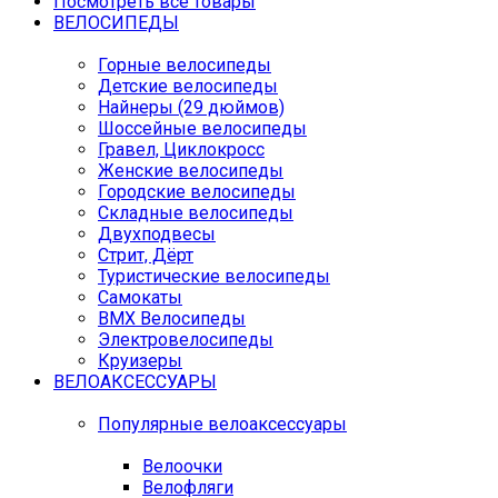
Посмотреть все товары
ВЕЛОСИПЕДЫ
Горные велосипеды
Детские велосипеды
Найнеры (29 дюймов)
Шоссейные велосипеды
Гравел, Циклокросс
Женские велосипеды
Городcкие велосипеды
Складные велосипеды
Двухподвесы
Стрит, Дёрт
Туристические велосипеды
Самокаты
BMX Велосипеды
Электровелосипеды
Круизеры
ВЕЛОАКСЕССУАРЫ
Популярные велоаксессуары
Велоочки
Велофляги