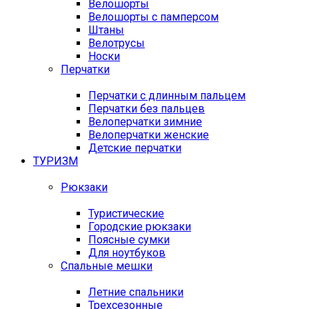
Велошорты
Велошорты с памперсом
Штаны
Велотрусы
Носки
Перчатки
Перчатки с длинным пальцем
Перчатки без пальцев
Велоперчатки зимние
Велоперчатки женские
Детские перчатки
ТУРИЗМ
Рюкзаки
Туристические
Городские рюкзаки
Поясные сумки
Для ноутбуков
Спальные мешки
Летние спальники
Трехсезонные