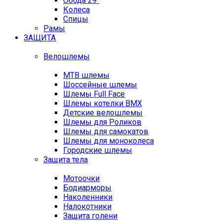
Обода 29"
Колеса
Спицы
Рамы
ЗАЩИТА
Велошлемы
MTB шлемы
Шоссейные шлемы
Шлемы Full Face
Шлемы котелки BMX
Детские велошлемы
Шлемы для Роликов
Шлемы для самокатов
Шлемы для моноколеса
Городские шлемы
Защита тела
Мотоочки
Бодиарморы
Наколенники
Налокотники
Защита голени