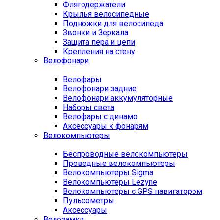
Флягодержатели
Крылья велосипедные
Подножки для велосипеда
Звонки и Зеркала
Защита пера и цепи
Крепления на стену
Велофонари
Велофары
Велофонари задние
Велофонари аккумуляторные
Наборы света
Велофары с динамо
Аксессуары к фонарям
Велокомпьютеры
Беспроводные велокомпьютеры
Проводные велокомпьютеры
Велокомпьютеры Sigma
Велокомпьютеры Lezyne
Велокомпьютеры с GPS навигатором
Пульсометры
Аксессуары
Велозамки