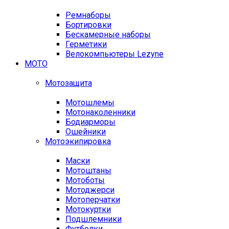
Ремнаборы
Бортировки
Бескамерные наборы
Герметики
Велокомпьютеры Lezyne
МОТО
Мотозащита
Мотошлемы
Мотонаколенники
Бодиарморы
Ошейники
Мотоэкипировка
Маски
Мотоштаны
Мотоботы
Мотоджерси
Мотоперчатки
Мотокуртки
Подшлемники
Футболки