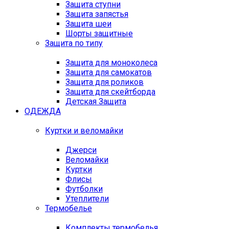
Защита ступни
Защита запястья
Защита шеи
Шорты защитные
Защита по типу
Защита для моноколеса
Защита для самокатов
Защита для роликов
Защита для скейтборда
Детская Защита
ОДЕЖДА
Куртки и веломайки
Джерси
Веломайки
Куртки
Флисы
Футболки
Утеплители
Термобелье
Комплекты термобелья