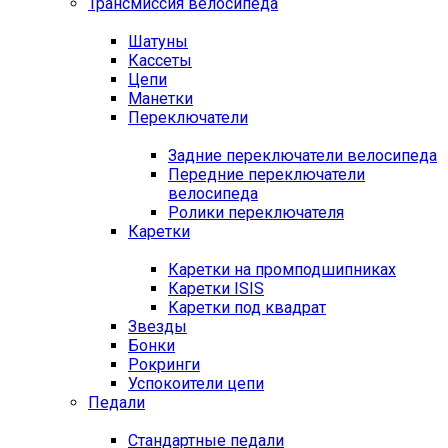
Трансмиссия велосипеда
Шатуны
Кассеты
Цепи
Манетки
Переключатели
Задние переключатели велосипеда
Передние переключатели
велосипеда
Ролики переключателя
Каретки
Каретки на промподшипниках
Каретки ISIS
Каретки под квадрат
Звезды
Бонки
Рокринги
Успокоители цепи
Педали
Стандартные педали