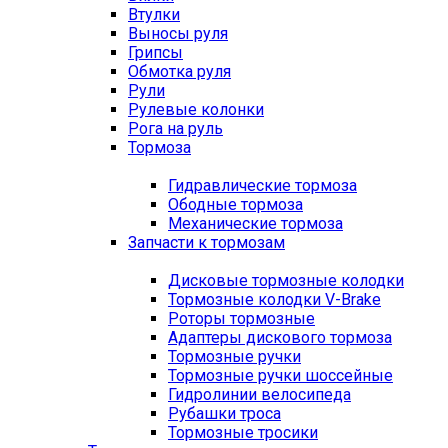
Втулки
Выносы руля
Грипсы
Обмотка руля
Рули
Рулевые колонки
Рога на руль
Тормоза
Гидравлические тормоза
Ободные тормоза
Механические тормоза
Запчасти к тормозам
Дисковые тормозные колодки
Тормозные колодки V-Brake
Роторы тормозные
Адаптеры дискового тормоза
Тормозные ручки
Тормозные ручки шоссейные
Гидролинии велосипеда
Рубашки троса
Тормозные тросики