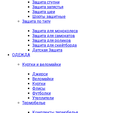
Защита ступни
Защита запястья
Защита шеи
Шорты защитные
Защита по типу
Защита для моноколеса
Защита для самокатов
Защита для роликов
Защита для скейтборда
Детская Защита
ОДЕЖДА
Куртки и веломайки
Джерси
Веломайки
Куртки
Флисы
Футболки
Утеплители
Термобелье
Комплекты термобелья