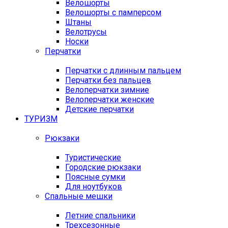
Велошорты
Велошорты с памперсом
Штаны
Велотрусы
Носки
Перчатки
Перчатки с длинным пальцем
Перчатки без пальцев
Велоперчатки зимние
Велоперчатки женские
Детские перчатки
ТУРИЗМ
Рюкзаки
Туристические
Городские рюкзаки
Поясные сумки
Для ноутбуков
Спальные мешки
Летние спальники
Трехсезонные