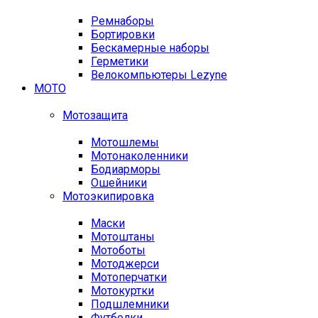
Ремнаборы
Бортировки
Бескамерные наборы
Герметики
Велокомпьютеры Lezyne
МОТО
Мотозащита
Мотошлемы
Мотонаколенники
Бодиарморы
Ошейники
Мотоэкипировка
Маски
Мотоштаны
Мотоботы
Мотоджерси
Мотоперчатки
Мотокуртки
Подшлемники
Футболки