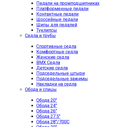
Педали на промподшипниках
Платформенные педали
Контактные педали
Шоссейные педали
Шипы для педалей
Туклипсы
Седла и трубы
Спортивные седла
Комфортные седла
Женские седла
BMX Седла
Детские седла
Подседельные штыри
Подседельные зажимы
Накладки на седла
Обода и спицы
Обода 20"
Обода 24"
Обода 26"
Обода 27.5"
Обода 28"/700C