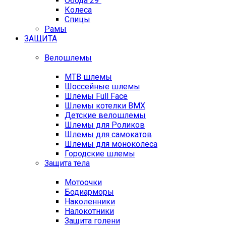
Обода 29"
Колеса
Спицы
Рамы
ЗАЩИТА
Велошлемы
MTB шлемы
Шоссейные шлемы
Шлемы Full Face
Шлемы котелки BMX
Детские велошлемы
Шлемы для Роликов
Шлемы для самокатов
Шлемы для моноколеса
Городские шлемы
Защита тела
Мотоочки
Бодиарморы
Наколенники
Налокотники
Защита голени