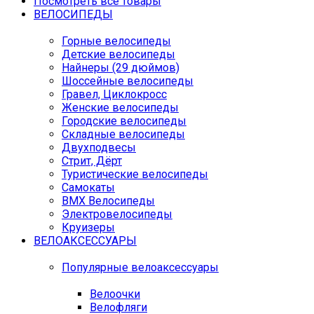
Посмотреть все товары
ВЕЛОСИПЕДЫ
Горные велосипеды
Детские велосипеды
Найнеры (29 дюймов)
Шоссейные велосипеды
Гравел, Циклокросс
Женские велосипеды
Городcкие велосипеды
Складные велосипеды
Двухподвесы
Стрит, Дёрт
Туристические велосипеды
Самокаты
BMX Велосипеды
Электровелосипеды
Круизеры
ВЕЛОАКСЕССУАРЫ
Популярные велоаксессуары
Велоочки
Велофляги