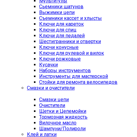
Мультитулы
Сьемники шатунов
Выжимки цепи
Съемники кассет и хлысты
Ключи для кареток
Ключи для спиц
Ключи для педалей
Шестигранники и отвертки
Ключи конусные
Ключи для рулевой и вилок
Ключи рожковые
Кусачки
Наборы инструментов
Инструменты для мастерской
Стойки для ремонта велосипедов
Смазки и очистители
Смазки цепи
Очистители
Щетки и Цепемойки
Тормозная жидкость
Вилочное масло
Шампуни/Полироли
Клей и латки