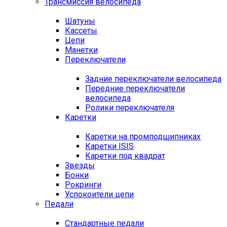
Трансмиссия велосипеда
Шатуны
Кассеты
Цепи
Манетки
Переключатели
Задние переключатели велосипеда
Передние переключатели
велосипеда
Ролики переключателя
Каретки
Каретки на промподшипниках
Каретки ISIS
Каретки под квадрат
Звезды
Бонки
Рокринги
Успокоители цепи
Педали
Стандартные педали