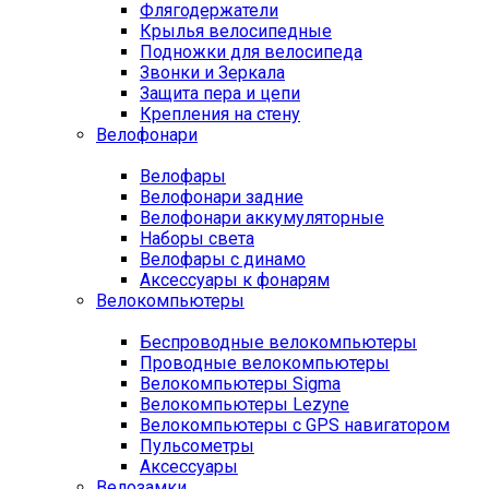
Флягодержатели
Крылья велосипедные
Подножки для велосипеда
Звонки и Зеркала
Защита пера и цепи
Крепления на стену
Велофонари
Велофары
Велофонари задние
Велофонари аккумуляторные
Наборы света
Велофары с динамо
Аксессуары к фонарям
Велокомпьютеры
Беспроводные велокомпьютеры
Проводные велокомпьютеры
Велокомпьютеры Sigma
Велокомпьютеры Lezyne
Велокомпьютеры с GPS навигатором
Пульсометры
Аксессуары
Велозамки