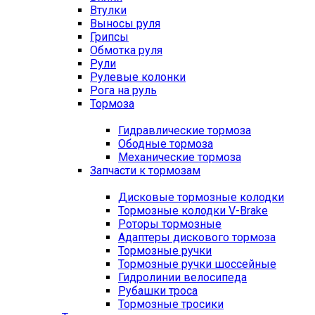
Втулки
Выносы руля
Грипсы
Обмотка руля
Рули
Рулевые колонки
Рога на руль
Тормоза
Гидравлические тормоза
Ободные тормоза
Механические тормоза
Запчасти к тормозам
Дисковые тормозные колодки
Тормозные колодки V-Brake
Роторы тормозные
Адаптеры дискового тормоза
Тормозные ручки
Тормозные ручки шоссейные
Гидролинии велосипеда
Рубашки троса
Тормозные тросики