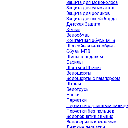
Защита для моноколеса
Защита для самокатов
Защита для роликов
Защита для скейтборда
Детская Защита
Кепки
Велообувь
Контактная обувь MTB
Шоссейная велообувь
Обувь MTB
Шипы к педалям
Бахилы
Шорты и Штаны
Велошорты
Велошорты с памперсом
Штаны
Велотрусы
Носки
Перчатки
Перчатки с длинным пальц
Перчатки без пальцев
Велоперчатки зимние
Велоперчатки женские
Детские перчатки