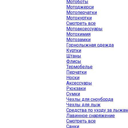
Мотоботы
Мотоджерси
Мотоперчатки
Мотокуртки
Смотреть все
Мотоаксессуары
Мотохимия
Мотозамки
Горнолыжная одежда
Куртки
Штаны
Флисы
Термобелье
Перчатки
Носки
Аксессуары
Рюкзаки
Сумки
Чехлы для сноуборда
Чехлы для лыж
Средства по уходу за лыжа
Лавинное снаряжение
Смотреть все
Санки