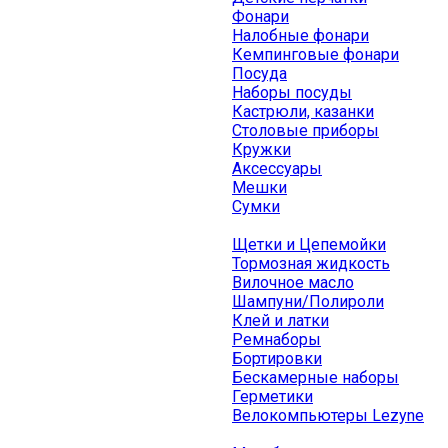
Фонари
Налобные фонари
Кемпинговые фонари
Посуда
Наборы посуды
Кастрюли, казанки
Столовые приборы
Кружки
Аксессуары
Мешки
Сумки
Щетки и Цепемойки
Тормозная жидкость
Вилочное масло
Шампуни/Полироли
Клей и латки
Ремнаборы
Бортировки
Бескамерные наборы
Герметики
Велокомпьютеры Lezyne