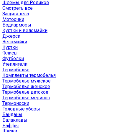
Шлемы для Роликов
Смотреть все
Защита тела
Мотоочки
Бодиарморы
Куртки и веломайки
Джерси
Веломайки
Куртки
Флисы
Футболки
Утеплители
Термобелье
Комплекты термобелья
Термобелье мужское
Термобелье женское
Термобелье детское
Термобелье меринос
Термоноски
Головные уборы
Банданы
Балаклавы
Баффы
Шапки