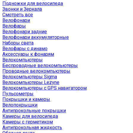
Подножки для велосипеда
Звонки и Зеркала
Смотреть все
Велофонари
Велофары
Велофонари задние
Велофонари аккумуляторные
Наборы света
Велофары с динамо
Аксессуары к фонарям
Велокомпьютеры
Беспроводные велокомпьютеры
Проводные велокомпьютеры
Велокомпьютеры Sigma
Велокомпьютеры Lezyne
Велокомпьютеры с GPS навигатором
Пульсометры
Покрышки и камеры
Велопокрышки
Антипрокольные покрышки
Камеры для велосипеда
Камеры с герметиком
Антипрокольная жидкость