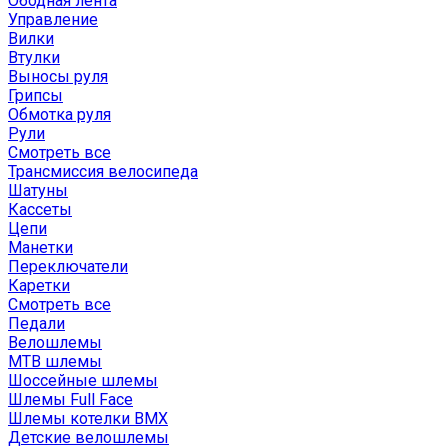
Ободная лента
Управление
Вилки
Втулки
Выносы руля
Грипсы
Обмотка руля
Рули
Смотреть все
Трансмиссия велосипеда
Шатуны
Кассеты
Цепи
Манетки
Переключатели
Каретки
Смотреть все
Педали
Велошлемы
MTB шлемы
Шоссейные шлемы
Шлемы Full Face
Шлемы котелки BMX
Детские велошлемы