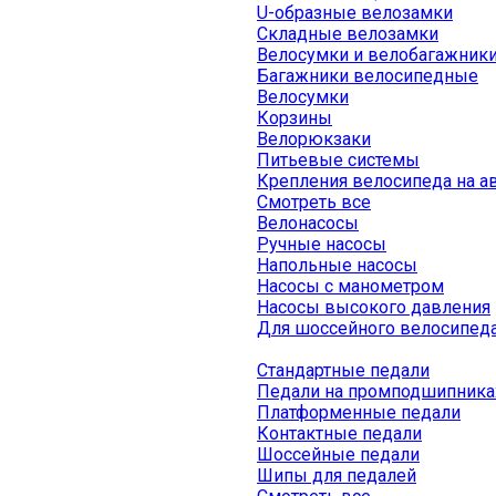
U-образные велозамки
Складные велозамки
Велосумки и велобагажник
Багажники велосипедные
Велосумки
Корзины
Велорюкзаки
Питьевые системы
Крепления велосипеда на а
Смотреть все
Велонасосы
Ручные насосы
Напольные насосы
Насосы с манометром
Насосы высокого давления
Для шоссейного велосипед
Стандартные педали
Педали на промподшипника
Платформенные педали
Контактные педали
Шоссейные педали
Шипы для педалей