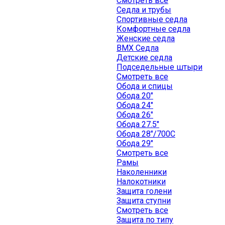
Смотреть все
Седла и трубы
Спортивные седла
Комфортные седла
Женские седла
BMX Седла
Детские седла
Подседельные штыри
Смотреть все
Обода и спицы
Обода 20"
Обода 24"
Обода 26"
Обода 27.5"
Обода 28"/700C
Обода 29"
Смотреть все
Рамы
Наколенники
Налокотники
Защита голени
Защита ступни
Смотреть все
Защита по типу