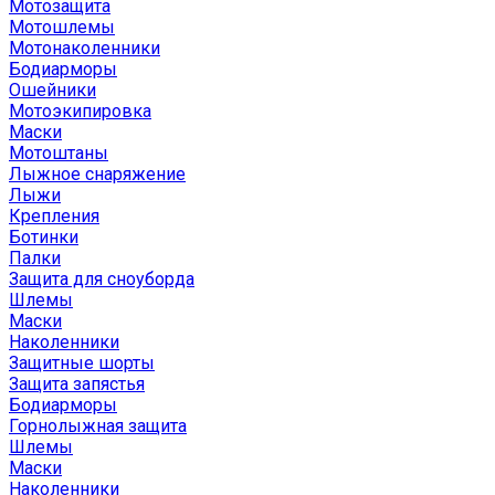
Мотозащита
Мотошлемы
Мотонаколенники
Бодиарморы
Ошейники
Мотоэкипировка
Маски
Мотоштаны
Лыжное снаряжение
Лыжи
Крепления
Ботинки
Палки
Защита для сноуборда
Шлемы
Маски
Наколенники
Защитные шорты
Защита запястья
Бодиарморы
Горнолыжная защита
Шлемы
Маски
Наколенники