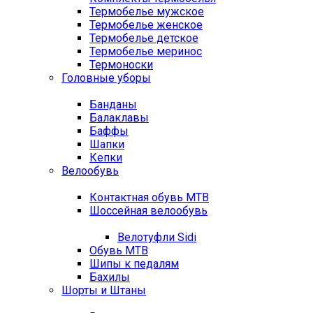
Термобелье мужское
Термобелье женское
Термобелье детское
Термобелье меринос
Термоноски
Головные уборы
Банданы
Балаклавы
Баффы
Шапки
Кепки
Велообувь
Контактная обувь MTB
Шоссейная велообувь
Велотуфли Sidi
Обувь MTB
Шипы к педалям
Бахилы
Шорты и Штаны