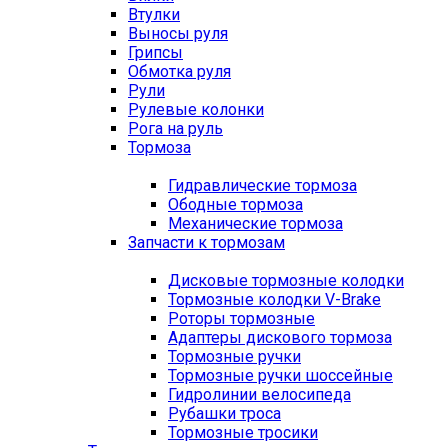
Втулки
Выносы руля
Грипсы
Обмотка руля
Рули
Рулевые колонки
Рога на руль
Тормоза
Гидравлические тормоза
Ободные тормоза
Механические тормоза
Запчасти к тормозам
Дисковые тормозные колодки
Тормозные колодки V-Brake
Роторы тормозные
Адаптеры дискового тормоза
Тормозные ручки
Тормозные ручки шоссейные
Гидролинии велосипеда
Рубашки троса
Тормозные тросики