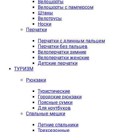
Велошорты
Велошорты с памперсом
Штаны
Велотрусы
Носки
Перчатки
Перчатки с длинным пальцем
Перчатки без пальцев
Велоперчатки зимние
Велоперчатки женские
Детские перчатки
ТУРИЗМ
Рюкзаки
Туристические
Городские рюкзаки
Поясные сумки
Для ноутбуков
Спальные мешки
Летние спальники
Трехсезонные