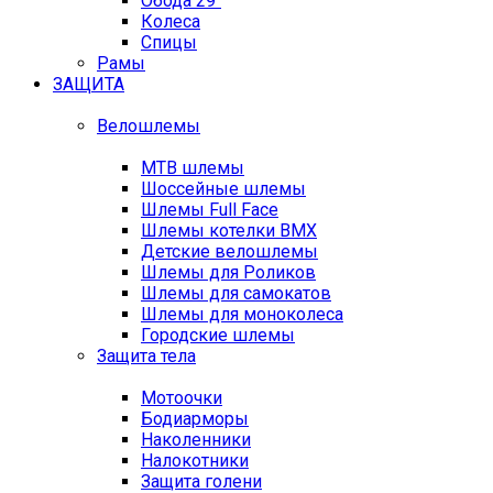
Обода 29"
Колеса
Спицы
Рамы
ЗАЩИТА
Велошлемы
MTB шлемы
Шоссейные шлемы
Шлемы Full Face
Шлемы котелки BMX
Детские велошлемы
Шлемы для Роликов
Шлемы для самокатов
Шлемы для моноколеса
Городские шлемы
Защита тела
Мотоочки
Бодиарморы
Наколенники
Налокотники
Защита голени