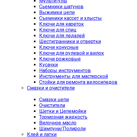
Мультитулы
Сьемники шатунов
Выжимки цепи
Съемники кассет и хлысты
Ключи для кареток
Ключи для спиц
Ключи для педалей
Шестигранники и отвертки
Ключи конусные
Ключи для рулевой и вилок
Ключи рожковые
Кусачки
Наборы инструментов
Инструменты для мастерской
Стойки для ремонта велосипедов
Смазки и очистители
Смазки цепи
Очистители
Щетки и Цепемойки
Тормозная жидкость
Вилочное масло
Шампуни/Полироли
Клей и латки