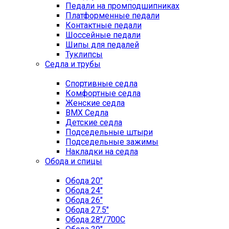
Педали на промподшипниках
Платформенные педали
Контактные педали
Шоссейные педали
Шипы для педалей
Туклипсы
Седла и трубы
Спортивные седла
Комфортные седла
Женские седла
BMX Седла
Детские седла
Подседельные штыри
Подседельные зажимы
Накладки на седла
Обода и спицы
Обода 20"
Обода 24"
Обода 26"
Обода 27.5"
Обода 28"/700C