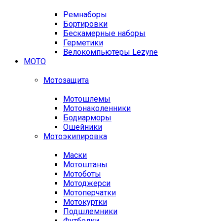
Ремнаборы
Бортировки
Бескамерные наборы
Герметики
Велокомпьютеры Lezyne
МОТО
Мотозащита
Мотошлемы
Мотонаколенники
Бодиарморы
Ошейники
Мотоэкипировка
Маски
Мотоштаны
Мотоботы
Мотоджерси
Мотоперчатки
Мотокуртки
Подшлемники
Футболки