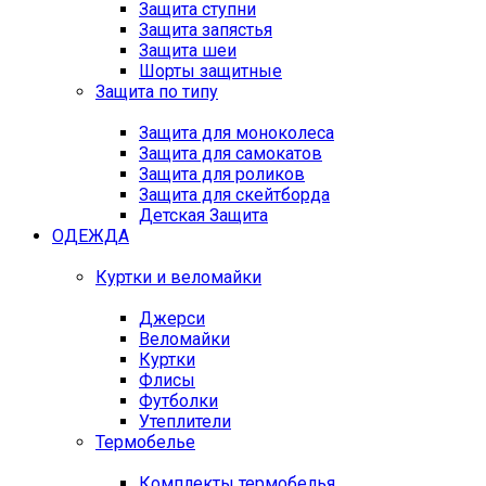
Защита ступни
Защита запястья
Защита шеи
Шорты защитные
Защита по типу
Защита для моноколеса
Защита для самокатов
Защита для роликов
Защита для скейтборда
Детская Защита
ОДЕЖДА
Куртки и веломайки
Джерси
Веломайки
Куртки
Флисы
Футболки
Утеплители
Термобелье
Комплекты термобелья