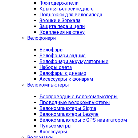
Флягодержатели
Крылья велосипедные
Подножки для велосипеда
Звонки и Зеркала
Защита пера и цепи
Крепления на стену
Велофонари
Велофары
Велофонари задние
Велофонари аккумуляторные
Наборы света
Велофары с динамо
Аксессуары к фонарям
Велокомпьютеры
Беспроводные велокомпьютеры
Проводные велокомпьютеры
Велокомпьютеры Sigma
Велокомпьютеры Lezyne
Велокомпьютеры с GPS навигатором
Пульсометры
Аксессуары
Велозамки