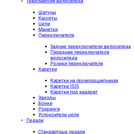
Трансмиссия велосипеда
Шатуны
Кассеты
Цепи
Манетки
Переключатели
Задние переключатели велосипеда
Передние переключатели
велосипеда
Ролики переключателя
Каретки
Каретки на промподшипниках
Каретки ISIS
Каретки под квадрат
Звезды
Бонки
Рокринги
Успокоители цепи
Педали
Стандартные педали