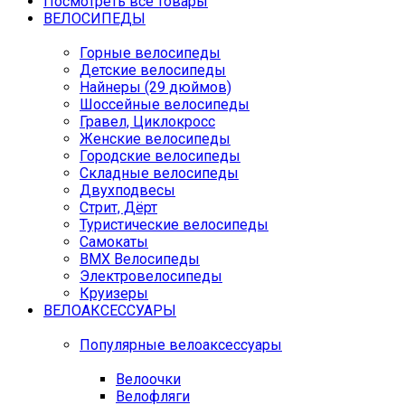
Посмотреть все товары
ВЕЛОСИПЕДЫ
Горные велосипеды
Детские велосипеды
Найнеры (29 дюймов)
Шоссейные велосипеды
Гравел, Циклокросс
Женские велосипеды
Городcкие велосипеды
Складные велосипеды
Двухподвесы
Стрит, Дёрт
Туристические велосипеды
Самокаты
BMX Велосипеды
Электровелосипеды
Круизеры
ВЕЛОАКСЕССУАРЫ
Популярные велоаксессуары
Велоочки
Велофляги