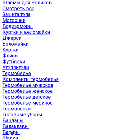
Шлемы для Роликов
Смотреть все
Защита тела
Мотоочки
Бодиарморы
Куртки и веломайки
Джерси
Веломайки
Куртки
Флисы
Футболки
Утеплители
Термобелье
Комплекты термобелья
Термобелье мужское
Термобелье женское
Термобелье детское
Термобелье меринос
Термоноски
Головные уборы
Банданы
Балаклавы
Баффы
Шапки