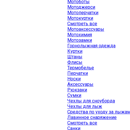
Мотоботы
Мотоджерси
Мотоперчатки
Мотокуртки
Смотреть все
Мотоаксессуары
Мотохимия
Мотозамки
Горнолыжная одежда
Куртки
Штаны
Флисы
Термобелье
Перчатки
Носки
Аксессуары
Рюкзаки
Сумки
Чехлы для сноуборда
Чехлы для лыж
Средства по уходу за лыжа
Лавинное снаряжение
Смотреть все
Санки