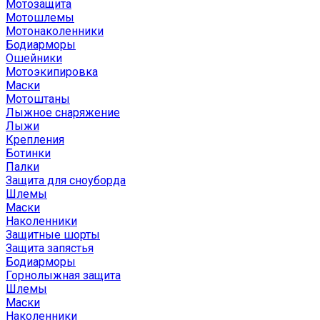
Мотозащита
Мотошлемы
Мотонаколенники
Бодиарморы
Ошейники
Мотоэкипировка
Маски
Мотоштаны
Лыжное снаряжение
Лыжи
Крепления
Ботинки
Палки
Защита для сноуборда
Шлемы
Маски
Наколенники
Защитные шорты
Защита запястья
Бодиарморы
Горнолыжная защита
Шлемы
Маски
Наколенники