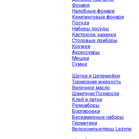
Фонари
Налобные фонари
Кемпинговые фонари
Посуда
Наборы посуды
Кастрюли, казанки
Столовые приборы
Кружки
Аксессуары
Мешки
Сумки
Щетки и Цепемойки
Тормозная жидкость
Вилочное масло
Шампуни/Полироли
Клей и латки
Ремнаборы
Бортировки
Бескамерные наборы
Герметики
Велокомпьютеры Lezyne