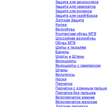
Защита для моноколеса
Защита для самокатов
Защита для роликов
Защита для скейтборда
Детская Защита
Кепки
Велообувь
Контактная обувь MTB
Шоссейная велообувь
Обувь MTB
Шипы к педалям
Бахилы
Шорты и Штаны
Велошорты
Велошорты с памперсом
Штаны
Велотрусы
Носки
Перчатки
Перчатки с длинным пальц
Перчатки без пальцев
Велоперчатки зимние
Велоперчатки женские
Детские перчатки