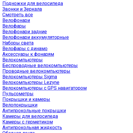
Подножки для велосипеда
Звонки и Зеркала
Смотреть все
Велофонари
Велофары
Велофонари задние
Велофонари аккумуляторные
Наборы света
Велофары с динамо
Аксессуары к фонарям
Велокомпьютеры
Беспроводные велокомпьютеры
Проводные велокомпьютеры
Велокомпьютеры Sigma
Велокомпьютеры Lezyne
Велокомпьютеры с GPS навигатором
Пульсометры
Покрышки и камеры
Велопокрышки
Антипрокольные покрышки
Камеры для велосипеда
Камеры с герметиком
Антипрокольная жидкость