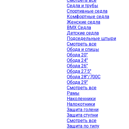
Смотреть все
Седла и трубы
Спортивные седла
Комфортные седла
Женские седла
BMX Седла
Детские седла
Подседельные штыри
Смотреть все
Обода и спицы
Обода 20"
Обода 24"
Обода 26"
Обода 27.5"
Обода 28"/700C
Обода 29"
Смотреть все
Рамы
Наколенники
Налокотники
Защита голени
Защита ступни
Смотреть все
Защита по типу