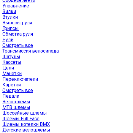
Ободная лента
Управление
Вилки
Втулки
Выносы руля
Грипсы
Обмотка руля
Рули
Смотреть все
Трансмиссия велосипеда
Шатуны
Кассеты
Цепи
Манетки
Переключатели
Каретки
Смотреть все
Педали
Велошлемы
MTB шлемы
Шоссейные шлемы
Шлемы Full Face
Шлемы котелки BMX
Детские велошлемы