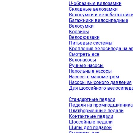
U-образные велозамки
Складные велозамки
Велосумки и велобагажник
Багажники велосипедные
Велосумки
Корзины
Велорюкзаки
Питьевые системы
Крепления велосипеда на а
Смотреть все
Велонасосы
Ручные насосы
Напольные насосы
Насосы с манометром
Насосы высокого давления
Для шоссейного велосипед
Стандартные педали
Педали на промподшипника
Платформенные педали
Контактные педали
Шоссейные педали
Шипы для педалей