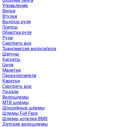
Ободная лента
Управление
Вилки
Втулки
Выносы руля
Грипсы
Обмотка руля
Рули
Смотреть все
Трансмиссия велосипеда
Шатуны
Кассеты
Цепи
Манетки
Переключатели
Каретки
Смотреть все
Педали
Велошлемы
MTB шлемы
Шоссейные шлемы
Шлемы Full Face
Шлемы котелки BMX
Детские велошлемы