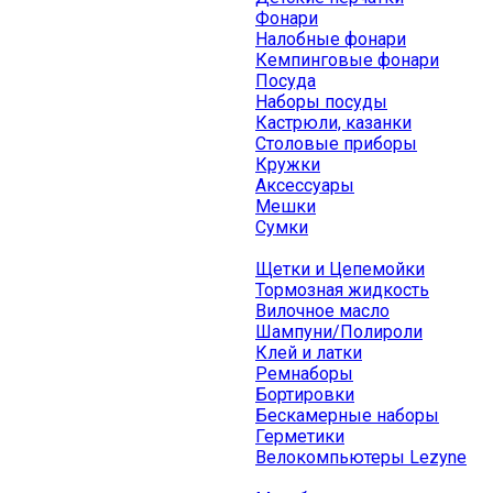
Фонари
Налобные фонари
Кемпинговые фонари
Посуда
Наборы посуды
Кастрюли, казанки
Столовые приборы
Кружки
Аксессуары
Мешки
Сумки
Щетки и Цепемойки
Тормозная жидкость
Вилочное масло
Шампуни/Полироли
Клей и латки
Ремнаборы
Бортировки
Бескамерные наборы
Герметики
Велокомпьютеры Lezyne