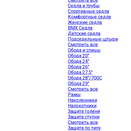
Смотреть все
Седла и трубы
Спортивные седла
Комфортные седла
Женские седла
BMX Седла
Детские седла
Подседельные штыри
Смотреть все
Обода и спицы
Обода 20"
Обода 24"
Обода 26"
Обода 27.5"
Обода 28"/700C
Обода 29"
Смотреть все
Рамы
Наколенники
Налокотники
Защита голени
Защита ступни
Смотреть все
Защита по типу