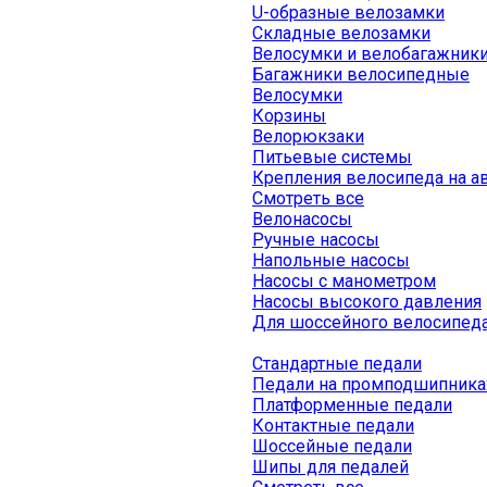
U-образные велозамки
Складные велозамки
Велосумки и велобагажник
Багажники велосипедные
Велосумки
Корзины
Велорюкзаки
Питьевые системы
Крепления велосипеда на а
Смотреть все
Велонасосы
Ручные насосы
Напольные насосы
Насосы с манометром
Насосы высокого давления
Для шоссейного велосипед
Стандартные педали
Педали на промподшипника
Платформенные педали
Контактные педали
Шоссейные педали
Шипы для педалей