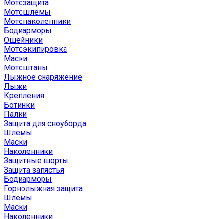
Мотозащита
Мотошлемы
Мотонаколенники
Бодиарморы
Ошейники
Мотоэкипировка
Маски
Мотоштаны
Лыжное снаряжение
Лыжи
Крепления
Ботинки
Палки
Защита для сноуборда
Шлемы
Маски
Наколенники
Защитные шорты
Защита запястья
Бодиарморы
Горнолыжная защита
Шлемы
Маски
Наколенники