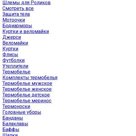
Шлемы для Роликов
Смотреть все
Защита тела
Мотоочки
Бодиарморы
Куртки и веломайки
Джерси
Веломайки
Куртки
Флисы
Футболки
Утеплители
Термобелье
Комплекты термобелья
Термобелье мужское
Термобелье женское
Термобелье детское
Термобелье меринос
Термоноски
Головные уборы
Банданы
Балаклавы
Баффы
Шапки