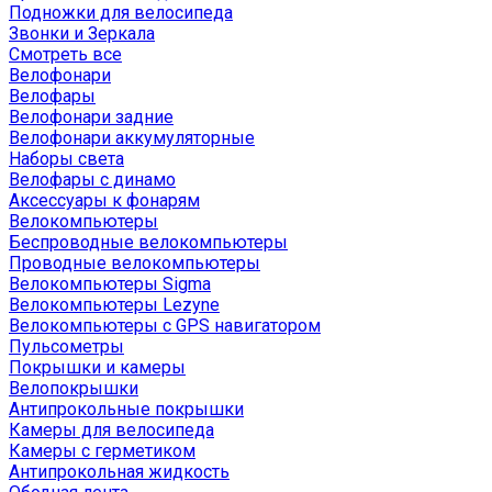
Подножки для велосипеда
Звонки и Зеркала
Смотреть все
Велофонари
Велофары
Велофонари задние
Велофонари аккумуляторные
Наборы света
Велофары с динамо
Аксессуары к фонарям
Велокомпьютеры
Беспроводные велокомпьютеры
Проводные велокомпьютеры
Велокомпьютеры Sigma
Велокомпьютеры Lezyne
Велокомпьютеры с GPS навигатором
Пульсометры
Покрышки и камеры
Велопокрышки
Антипрокольные покрышки
Камеры для велосипеда
Камеры с герметиком
Антипрокольная жидкость