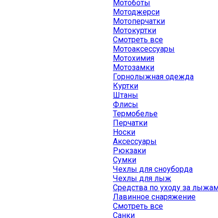
Мотоботы
Мотоджерси
Мотоперчатки
Мотокуртки
Смотреть все
Мотоаксессуары
Мотохимия
Мотозамки
Горнолыжная одежда
Куртки
Штаны
Флисы
Термобелье
Перчатки
Носки
Аксессуары
Рюкзаки
Сумки
Чехлы для сноуборда
Чехлы для лыж
Средства по уходу за лыжа
Лавинное снаряжение
Смотреть все
Санки