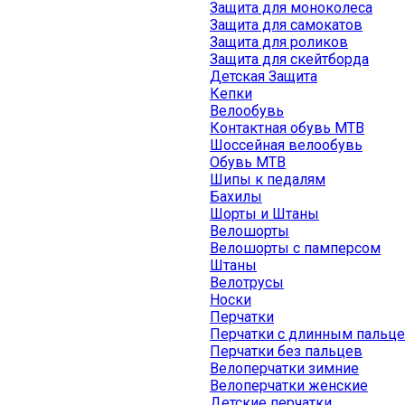
Защита для моноколеса
Защита для самокатов
Защита для роликов
Защита для скейтборда
Детская Защита
Кепки
Велообувь
Контактная обувь MTB
Шоссейная велообувь
Обувь MTB
Шипы к педалям
Бахилы
Шорты и Штаны
Велошорты
Велошорты с памперсом
Штаны
Велотрусы
Носки
Перчатки
Перчатки с длинным пальц
Перчатки без пальцев
Велоперчатки зимние
Велоперчатки женские
Детские перчатки