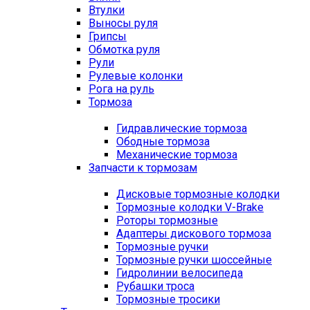
Втулки
Выносы руля
Грипсы
Обмотка руля
Рули
Рулевые колонки
Рога на руль
Тормоза
Гидравлические тормоза
Ободные тормоза
Механические тормоза
Запчасти к тормозам
Дисковые тормозные колодки
Тормозные колодки V-Brake
Роторы тормозные
Адаптеры дискового тормоза
Тормозные ручки
Тормозные ручки шоссейные
Гидролинии велосипеда
Рубашки троса
Тормозные тросики