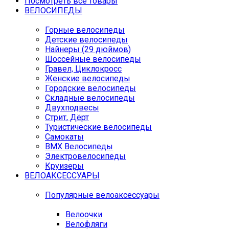
Посмотреть все товары
ВЕЛОСИПЕДЫ
Горные велосипеды
Детские велосипеды
Найнеры (29 дюймов)
Шоссейные велосипеды
Гравел, Циклокросс
Женские велосипеды
Городcкие велосипеды
Складные велосипеды
Двухподвесы
Стрит, Дёрт
Туристические велосипеды
Самокаты
BMX Велосипеды
Электровелосипеды
Круизеры
ВЕЛОАКСЕССУАРЫ
Популярные велоаксессуары
Велоочки
Велофляги