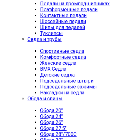
Педали на промподшипниках
Платформенные педали
Контактные педали
Шоссейные педали
Шипы для педалей
Туклипсы
Седла и трубы
Спортивные седла
Комфортные седла
Женские седла
BMX Седла
Детские седла
Подседельные штыри
Подседельные зажимы
Накладки на седла
Обода и спицы
Обода 20"
Обода 24"
Обода 26"
Обода 27.5"
Обода 28"/700C