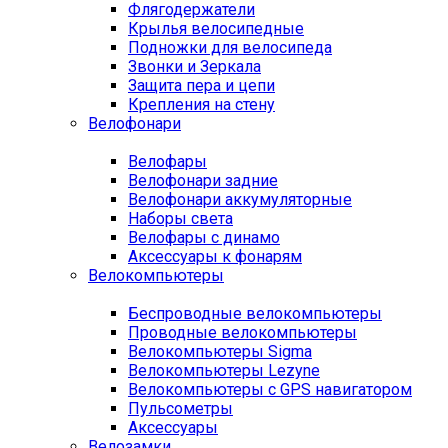
Флягодержатели
Крылья велосипедные
Подножки для велосипеда
Звонки и Зеркала
Защита пера и цепи
Крепления на стену
Велофонари
Велофары
Велофонари задние
Велофонари аккумуляторные
Наборы света
Велофары с динамо
Аксессуары к фонарям
Велокомпьютеры
Беспроводные велокомпьютеры
Проводные велокомпьютеры
Велокомпьютеры Sigma
Велокомпьютеры Lezyne
Велокомпьютеры с GPS навигатором
Пульсометры
Аксессуары
Велозамки