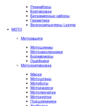
Ремнаборы
Бортировки
Бескамерные наборы
Герметики
Велокомпьютеры Lezyne
МОТО
Мотозащита
Мотошлемы
Мотонаколенники
Бодиарморы
Ошейники
Мотоэкипировка
Маски
Мотоштаны
Мотоботы
Мотоджерси
Мотоперчатки
Мотокуртки
Подшлемники
Футболки