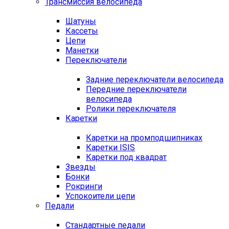
Трансмиссия велосипеда
Шатуны
Кассеты
Цепи
Манетки
Переключатели
Задние переключатели велосипеда
Передние переключатели
велосипеда
Ролики переключателя
Каретки
Каретки на промподшипниках
Каретки ISIS
Каретки под квадрат
Звезды
Бонки
Рокринги
Успокоители цепи
Педали
Стандартные педали