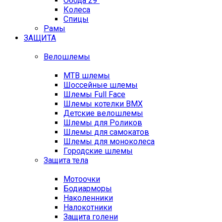
Обода 29"
Колеса
Спицы
Рамы
ЗАЩИТА
Велошлемы
MTB шлемы
Шоссейные шлемы
Шлемы Full Face
Шлемы котелки BMX
Детские велошлемы
Шлемы для Роликов
Шлемы для самокатов
Шлемы для моноколеса
Городские шлемы
Защита тела
Мотоочки
Бодиарморы
Наколенники
Налокотники
Защита голени