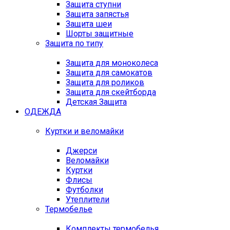
Защита ступни
Защита запястья
Защита шеи
Шорты защитные
Защита по типу
Защита для моноколеса
Защита для самокатов
Защита для роликов
Защита для скейтборда
Детская Защита
ОДЕЖДА
Куртки и веломайки
Джерси
Веломайки
Куртки
Флисы
Футболки
Утеплители
Термобелье
Комплекты термобелья