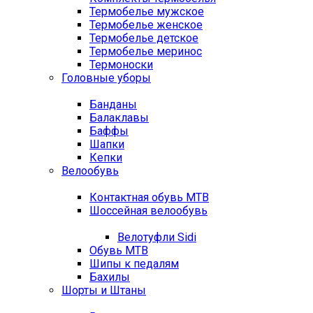
Термобелье мужское
Термобелье женское
Термобелье детское
Термобелье меринос
Термоноски
Головные уборы
Банданы
Балаклавы
Баффы
Шапки
Кепки
Велообувь
Контактная обувь MTB
Шоссейная велообувь
Велотуфли Sidi
Обувь MTB
Шипы к педалям
Бахилы
Шорты и Штаны