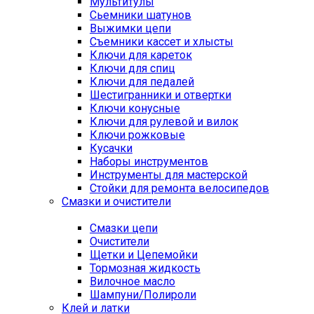
Мультитулы
Сьемники шатунов
Выжимки цепи
Съемники кассет и хлысты
Ключи для кареток
Ключи для спиц
Ключи для педалей
Шестигранники и отвертки
Ключи конусные
Ключи для рулевой и вилок
Ключи рожковые
Кусачки
Наборы инструментов
Инструменты для мастерской
Стойки для ремонта велосипедов
Смазки и очистители
Смазки цепи
Очистители
Щетки и Цепемойки
Тормозная жидкость
Вилочное масло
Шампуни/Полироли
Клей и латки