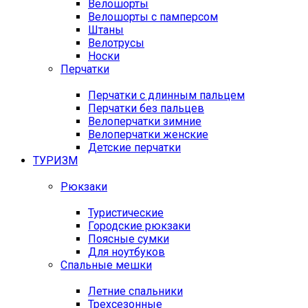
Велошорты
Велошорты с памперсом
Штаны
Велотрусы
Носки
Перчатки
Перчатки с длинным пальцем
Перчатки без пальцев
Велоперчатки зимние
Велоперчатки женские
Детские перчатки
ТУРИЗМ
Рюкзаки
Туристические
Городские рюкзаки
Поясные сумки
Для ноутбуков
Спальные мешки
Летние спальники
Трехсезонные