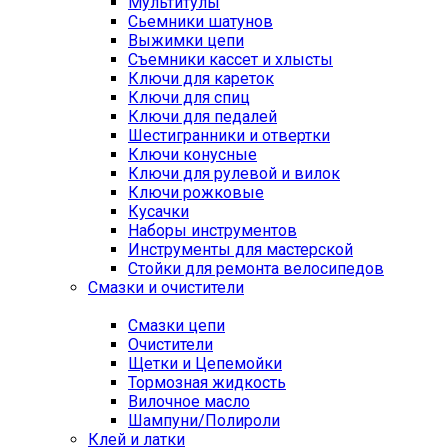
Мультитулы
Сьемники шатунов
Выжимки цепи
Съемники кассет и хлысты
Ключи для кареток
Ключи для спиц
Ключи для педалей
Шестигранники и отвертки
Ключи конусные
Ключи для рулевой и вилок
Ключи рожковые
Кусачки
Наборы инструментов
Инструменты для мастерской
Стойки для ремонта велосипедов
Смазки и очистители
Смазки цепи
Очистители
Щетки и Цепемойки
Тормозная жидкость
Вилочное масло
Шампуни/Полироли
Клей и латки