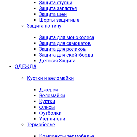
Защита ступни
Защита запястья
Защита шеи
Шорты защитные
Защита по типу
Защита для моноколеса
Защита для самокатов
Защита для роликов
Защита для скейтборда
Детская Защита
ОДЕЖДА
Куртки и веломайки
Джерси
Веломайки
Куртки
Флисы
Футболки
Утеплители
Термобелье
Комплекты термобелья