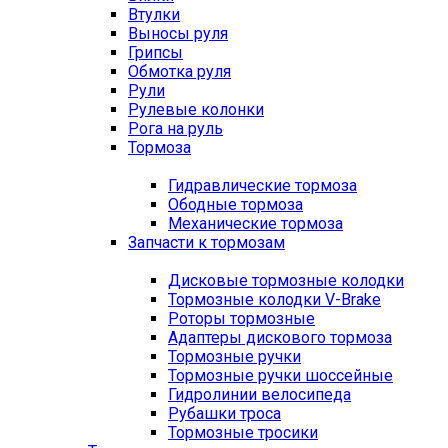
Втулки
Выносы руля
Грипсы
Обмотка руля
Рули
Рулевые колонки
Рога на руль
Тормоза
Гидравлические тормоза
Ободные тормоза
Механические тормоза
Запчасти к тормозам
Дисковые тормозные колодки
Тормозные колодки V-Brake
Роторы тормозные
Адаптеры дискового тормоза
Тормозные ручки
Тормозные ручки шоссейные
Гидролинии велосипеда
Рубашки троса
Тормозные тросики