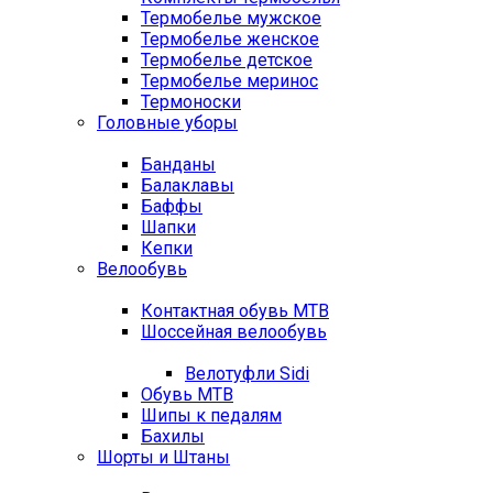
Термобелье мужское
Термобелье женское
Термобелье детское
Термобелье меринос
Термоноски
Головные уборы
Банданы
Балаклавы
Баффы
Шапки
Кепки
Велообувь
Контактная обувь MTB
Шоссейная велообувь
Велотуфли Sidi
Обувь MTB
Шипы к педалям
Бахилы
Шорты и Штаны