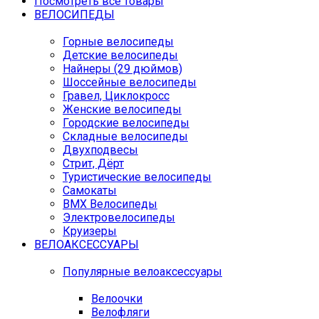
Посмотреть все товары
ВЕЛОСИПЕДЫ
Горные велосипеды
Детские велосипеды
Найнеры (29 дюймов)
Шоссейные велосипеды
Гравел, Циклокросс
Женские велосипеды
Городcкие велосипеды
Складные велосипеды
Двухподвесы
Стрит, Дёрт
Туристические велосипеды
Самокаты
BMX Велосипеды
Электровелосипеды
Круизеры
ВЕЛОАКСЕССУАРЫ
Популярные велоаксессуары
Велоочки
Велофляги