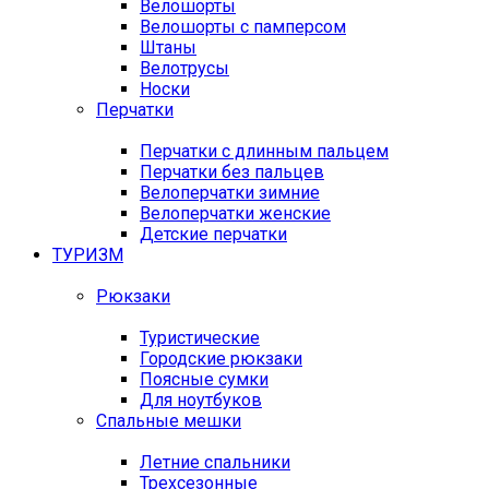
Велошорты
Велошорты с памперсом
Штаны
Велотрусы
Носки
Перчатки
Перчатки с длинным пальцем
Перчатки без пальцев
Велоперчатки зимние
Велоперчатки женские
Детские перчатки
ТУРИЗМ
Рюкзаки
Туристические
Городские рюкзаки
Поясные сумки
Для ноутбуков
Спальные мешки
Летние спальники
Трехсезонные