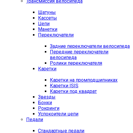
Трансмиссия велосипеда
Шатуны
Кассеты
Цепи
Манетки
Переключатели
Задние переключатели велосипеда
Передние переключатели
велосипеда
Ролики переключателя
Каретки
Каретки на промподшипниках
Каретки ISIS
Каретки под квадрат
Звезды
Бонки
Рокринги
Успокоители цепи
Педали
Стандартные педали