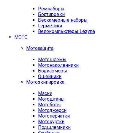
Ремнаборы
Бортировки
Бескамерные наборы
Герметики
Велокомпьютеры Lezyne
МОТО
Мотозащита
Мотошлемы
Мотонаколенники
Бодиарморы
Ошейники
Мотоэкипировка
Маски
Мотоштаны
Мотоботы
Мотоджерси
Мотоперчатки
Мотокуртки
Подшлемники
Футболки