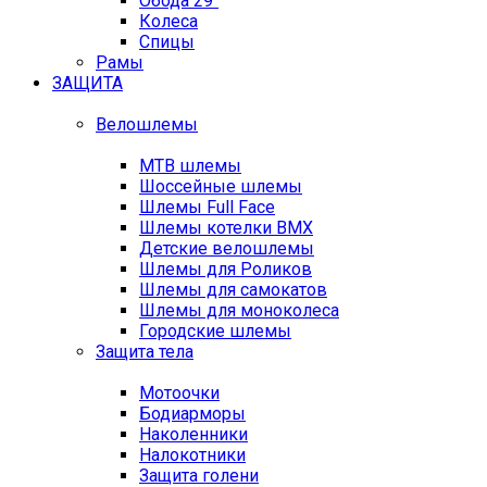
Обода 29"
Колеса
Спицы
Рамы
ЗАЩИТА
Велошлемы
MTB шлемы
Шоссейные шлемы
Шлемы Full Face
Шлемы котелки BMX
Детские велошлемы
Шлемы для Роликов
Шлемы для самокатов
Шлемы для моноколеса
Городские шлемы
Защита тела
Мотоочки
Бодиарморы
Наколенники
Налокотники
Защита голени