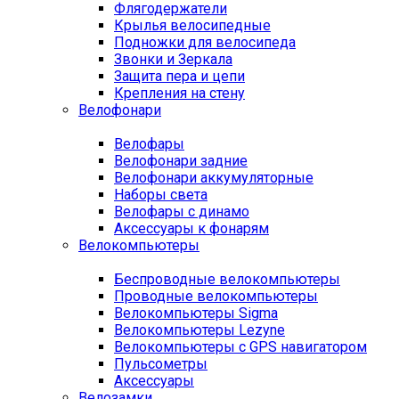
Флягодержатели
Крылья велосипедные
Подножки для велосипеда
Звонки и Зеркала
Защита пера и цепи
Крепления на стену
Велофонари
Велофары
Велофонари задние
Велофонари аккумуляторные
Наборы света
Велофары с динамо
Аксессуары к фонарям
Велокомпьютеры
Беспроводные велокомпьютеры
Проводные велокомпьютеры
Велокомпьютеры Sigma
Велокомпьютеры Lezyne
Велокомпьютеры с GPS навигатором
Пульсометры
Аксессуары
Велозамки