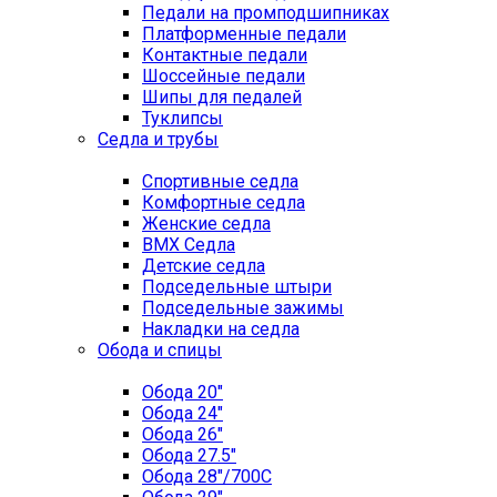
Педали на промподшипниках
Платформенные педали
Контактные педали
Шоссейные педали
Шипы для педалей
Туклипсы
Седла и трубы
Спортивные седла
Комфортные седла
Женские седла
BMX Седла
Детские седла
Подседельные штыри
Подседельные зажимы
Накладки на седла
Обода и спицы
Обода 20"
Обода 24"
Обода 26"
Обода 27.5"
Обода 28"/700C