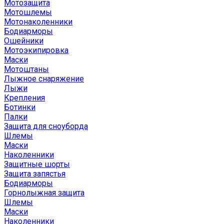
Мотозащита
Мотошлемы
Мотонаколенники
Бодиарморы
Ошейники
Мотоэкипировка
Маски
Мотоштаны
Лыжное снаряжение
Лыжи
Крепления
Ботинки
Палки
Защита для сноуборда
Шлемы
Маски
Наколенники
Защитные шорты
Защита запястья
Бодиарморы
Горнолыжная защита
Шлемы
Маски
Наколенники