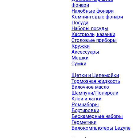
Фонари
Налобные фонари
Кемпинговые фонари
Посуда
Наборы посуды
Кастрюли, казанки
Столовые приборы
Кружки
Аксессуары
Мешки
Сумки
Щетки и Цепемойки
Тормозная жидкость
Вилочное масло
Шампуни/Полироли
Клей и латки
Ремнаборы
Бортировки
Бескамерные наборы
Герметики
Велокомпьютеры Lezyne