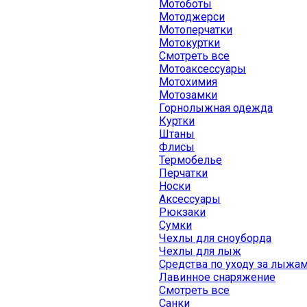
Мотоботы
Мотоджерси
Мотоперчатки
Мотокуртки
Смотреть все
Мотоаксессуары
Мотохимия
Мотозамки
Горнолыжная одежда
Куртки
Штаны
Флисы
Термобелье
Перчатки
Носки
Аксессуары
Рюкзаки
Сумки
Чехлы для сноуборда
Чехлы для лыж
Средства по уходу за лыжа
Лавинное снаряжение
Смотреть все
Санки