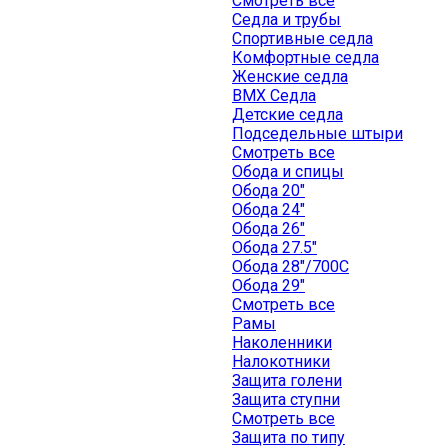
Смотреть все
Седла и трубы
Спортивные седла
Комфортные седла
Женские седла
BMX Седла
Детские седла
Подседельные штыри
Смотреть все
Обода и спицы
Обода 20"
Обода 24"
Обода 26"
Обода 27.5"
Обода 28"/700C
Обода 29"
Смотреть все
Рамы
Наколенники
Налокотники
Защита голени
Защита ступни
Смотреть все
Защита по типу