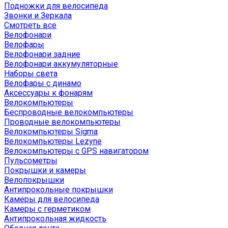
Подножки для велосипеда
Звонки и Зеркала
Смотреть все
Велофонари
Велофары
Велофонари задние
Велофонари аккумуляторные
Наборы света
Велофары с динамо
Аксессуары к фонарям
Велокомпьютеры
Беспроводные велокомпьютеры
Проводные велокомпьютеры
Велокомпьютеры Sigma
Велокомпьютеры Lezyne
Велокомпьютеры с GPS навигатором
Пульсометры
Покрышки и камеры
Велопокрышки
Антипрокольные покрышки
Камеры для велосипеда
Камеры с герметиком
Антипрокольная жидкость