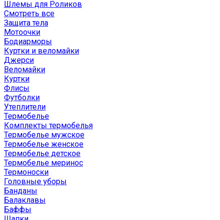
Шлемы для Роликов
Смотреть все
Защита тела
Мотоочки
Бодиарморы
Куртки и веломайки
Джерси
Веломайки
Куртки
Флисы
Футболки
Утеплители
Термобелье
Комплекты термобелья
Термобелье мужское
Термобелье женское
Термобелье детское
Термобелье меринос
Термоноски
Головные уборы
Банданы
Балаклавы
Баффы
Шапки