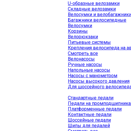
U-образные велозамки
Складные велозамки
Велосумки и велобагажник
Багажники велосипедные
Велосумки
Корзины
Велорюкзаки
Питьевые системы
Крепления велосипеда на а
Смотреть все
Велонасосы
Ручные насосы
Напольные насосы
Насосы с манометром
Насосы высокого давления
Для шоссейного велосипед
Стандартные педали
Педали на промподшипника
Платформенные педали
Контактные педали
Шоссейные педали
Шипы для педалей