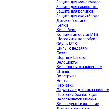
Защита для моноколеса
Защита для самокатов
Защита для роликов
Защита для скейтборда
Детская Защита
Кепки
Велообувь
Контактная обувь MTB
Шоссейная велообувь
Обувь MTB
Шипы к педалям
Бахилы
Шорты и Штаны
Велошорты
Велошорты с памперсом
Штаны
Велотрусы
Носки
Перчатки
Перчатки с длинным пальц
Перчатки без пальцев
Велоперчатки зимние
Велоперчатки женские
Детские перчатки