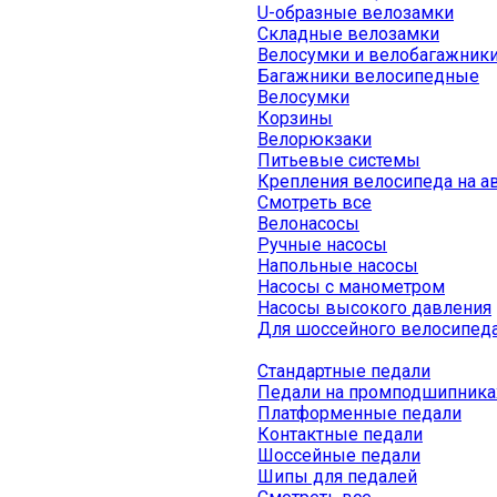
U-образные велозамки
Складные велозамки
Велосумки и велобагажник
Багажники велосипедные
Велосумки
Корзины
Велорюкзаки
Питьевые системы
Крепления велосипеда на а
Смотреть все
Велонасосы
Ручные насосы
Напольные насосы
Насосы с манометром
Насосы высокого давления
Для шоссейного велосипед
Стандартные педали
Педали на промподшипника
Платформенные педали
Контактные педали
Шоссейные педали
Шипы для педалей