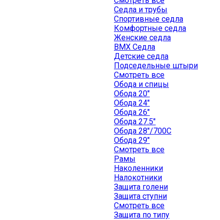
Смотреть все
Седла и трубы
Спортивные седла
Комфортные седла
Женские седла
BMX Седла
Детские седла
Подседельные штыри
Смотреть все
Обода и спицы
Обода 20"
Обода 24"
Обода 26"
Обода 27.5"
Обода 28"/700C
Обода 29"
Смотреть все
Рамы
Наколенники
Налокотники
Защита голени
Защита ступни
Смотреть все
Защита по типу