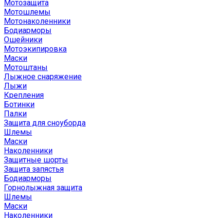
Мотозащита
Мотошлемы
Мотонаколенники
Бодиарморы
Ошейники
Мотоэкипировка
Маски
Мотоштаны
Лыжное снаряжение
Лыжи
Крепления
Ботинки
Палки
Защита для сноуборда
Шлемы
Маски
Наколенники
Защитные шорты
Защита запястья
Бодиарморы
Горнолыжная защита
Шлемы
Маски
Наколенники