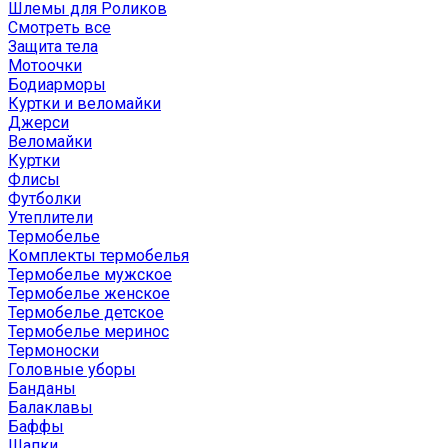
Шлемы для Роликов
Смотреть все
Защита тела
Мотоочки
Бодиарморы
Куртки и веломайки
Джерси
Веломайки
Куртки
Флисы
Футболки
Утеплители
Термобелье
Комплекты термобелья
Термобелье мужское
Термобелье женское
Термобелье детское
Термобелье меринос
Термоноски
Головные уборы
Банданы
Балаклавы
Баффы
Шапки