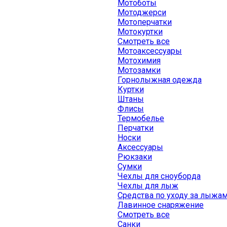
Мотоботы
Мотоджерси
Мотоперчатки
Мотокуртки
Смотреть все
Мотоаксессуары
Мотохимия
Мотозамки
Горнолыжная одежда
Куртки
Штаны
Флисы
Термобелье
Перчатки
Носки
Аксессуары
Рюкзаки
Сумки
Чехлы для сноуборда
Чехлы для лыж
Средства по уходу за лыжа
Лавинное снаряжение
Смотреть все
Санки