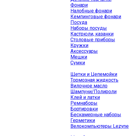
Фонари
Налобные фонари
Кемпинговые фонари
Посуда
Наборы посуды
Кастрюли, казанки
Столовые приборы
Кружки
Аксессуары
Мешки
Сумки
Щетки и Цепемойки
Тормозная жидкость
Вилочное масло
Шампуни/Полироли
Клей и латки
Ремнаборы
Бортировки
Бескамерные наборы
Герметики
Велокомпьютеры Lezyne