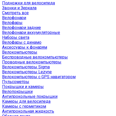
Подножки для велосипеда
Звонки и Зеркала
Смотреть все
Велофонари
Велофары
Велофонари задние
Велофонари аккумуляторные
Наборы света
Велофары с динамо
Аксессуары к фонарям
Велокомпьютеры
Беспроводные велокомпьютеры
Проводные велокомпьютеры
Велокомпьютеры Sigma
Велокомпьютеры Lezyne
Велокомпьютеры с GPS навигатором
Пульсометры
Покрышки и камеры
Велопокрышки
Антипрокольные покрышки
Камеры для велосипеда
Камеры с герметиком
Антипрокольная жидкость