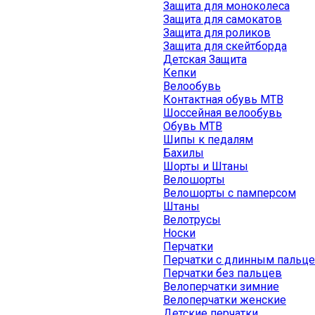
Защита для моноколеса
Защита для самокатов
Защита для роликов
Защита для скейтборда
Детская Защита
Кепки
Велообувь
Контактная обувь MTB
Шоссейная велообувь
Обувь MTB
Шипы к педалям
Бахилы
Шорты и Штаны
Велошорты
Велошорты с памперсом
Штаны
Велотрусы
Носки
Перчатки
Перчатки с длинным пальц
Перчатки без пальцев
Велоперчатки зимние
Велоперчатки женские
Детские перчатки