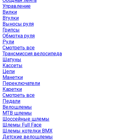
Ободная лента
Управление
Вилки
Втулки
Выносы руля
Грипсы
Обмотка руля
Рули
Смотреть все
Трансмиссия велосипеда
Шатуны
Кассеты
Цепи
Манетки
Переключатели
Каретки
Смотреть все
Педали
Велошлемы
MTB шлемы
Шоссейные шлемы
Шлемы Full Face
Шлемы котелки BMX
Детские велошлемы