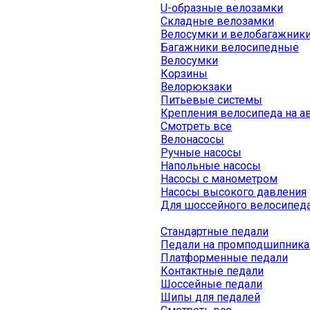
U-образные велозамки
Складные велозамки
Велосумки и велобагажник
Багажники велосипедные
Велосумки
Корзины
Велорюкзаки
Питьевые системы
Крепления велосипеда на а
Смотреть все
Велонасосы
Ручные насосы
Напольные насосы
Насосы с манометром
Насосы высокого давления
Для шоссейного велосипед
Стандартные педали
Педали на промподшипника
Платформенные педали
Контактные педали
Шоссейные педали
Шипы для педалей