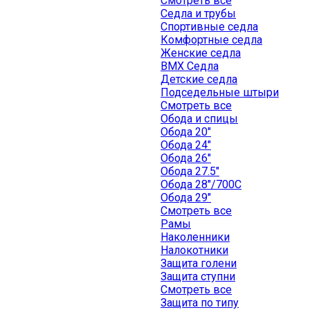
Смотреть все
Седла и трубы
Спортивные седла
Комфортные седла
Женские седла
BMX Седла
Детские седла
Подседельные штыри
Смотреть все
Обода и спицы
Обода 20"
Обода 24"
Обода 26"
Обода 27.5"
Обода 28"/700C
Обода 29"
Смотреть все
Рамы
Наколенники
Налокотники
Защита голени
Защита ступни
Смотреть все
Защита по типу