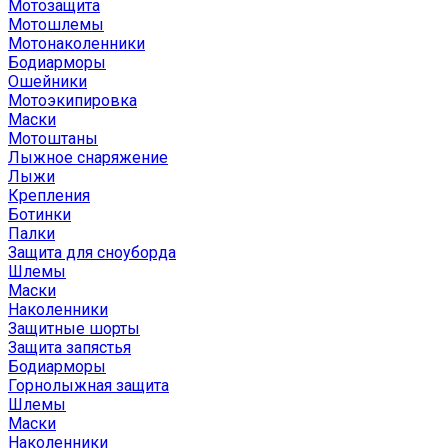
Мотозащита
Мотошлемы
Мотонаколенники
Бодиарморы
Ошейники
Мотоэкипировка
Маски
Мотоштаны
Лыжное снаряжение
Лыжи
Крепления
Ботинки
Палки
Защита для сноуборда
Шлемы
Маски
Наколенники
Защитные шорты
Защита запястья
Бодиарморы
Горнолыжная защита
Шлемы
Маски
Наколенники