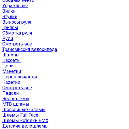
Ободная лента
Управление
Вилки
Втулки
Выносы руля
Грипсы
Обмотка руля
Рули
Смотреть все
Трансмиссия велосипеда
Шатуны
Кассеты
Цепи
Манетки
Переключатели
Каретки
Смотреть все
Педали
Велошлемы
MTB шлемы
Шоссейные шлемы
Шлемы Full Face
Шлемы котелки BMX
Детские велошлемы