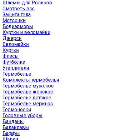
Шлемы для Роликов
Смотреть все
Защита тела
Мотоочки
Бодиарморы
Куртки и веломайки
Джерси
Веломайки
Куртки
Флисы
Футболки
Утеплители
Термобелье
Комплекты термобелья
Термобелье мужское
Термобелье женское
Термобелье детское
Термобелье меринос
Термоноски
Головные уборы
Банданы
Балаклавы
Баффы
Шапки