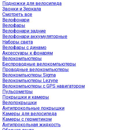
Подножки для велосипеда
Звонки и Зеркала
Смотреть все
Велофонари
Велофары
Велофонари задние
Велофонари аккумуляторные
Наборы света
Велофары с динамо
Аксессуары к фонарям
Велокомпьютеры
Беспроводные велокомпьютеры
Проводные велокомпьютеры
Велокомпьютеры Sigma
Велокомпьютеры Lezyne
Велокомпьютеры с GPS навигатором
Пульсометры
Покрышки и камеры
Велопокрышки
Антипрокольные покрышки
Камеры для велосипеда
Камеры с герметиком
Антипрокольная жидкость