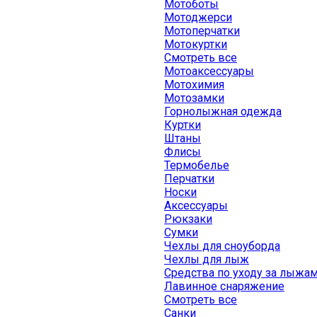
Мотоботы
Мотоджерси
Мотоперчатки
Мотокуртки
Смотреть все
Мотоаксессуары
Мотохимия
Мотозамки
Горнолыжная одежда
Куртки
Штаны
Флисы
Термобелье
Перчатки
Носки
Аксессуары
Рюкзаки
Сумки
Чехлы для сноуборда
Чехлы для лыж
Средства по уходу за лыжа
Лавинное снаряжение
Смотреть все
Санки