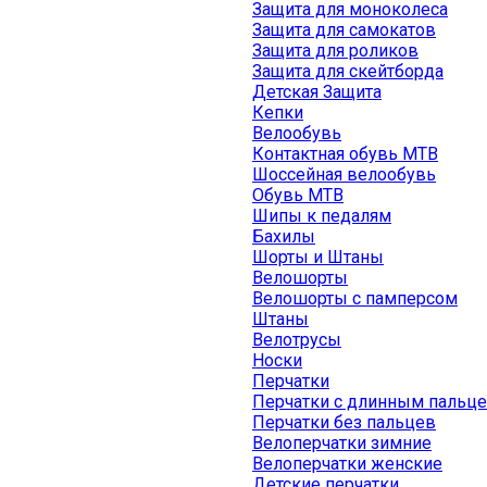
Защита для моноколеса
Защита для самокатов
Защита для роликов
Защита для скейтборда
Детская Защита
Кепки
Велообувь
Контактная обувь MTB
Шоссейная велообувь
Обувь MTB
Шипы к педалям
Бахилы
Шорты и Штаны
Велошорты
Велошорты с памперсом
Штаны
Велотрусы
Носки
Перчатки
Перчатки с длинным пальц
Перчатки без пальцев
Велоперчатки зимние
Велоперчатки женские
Детские перчатки