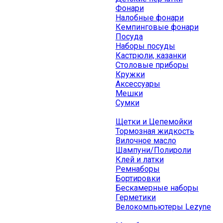
Фонари
Налобные фонари
Кемпинговые фонари
Посуда
Наборы посуды
Кастрюли, казанки
Столовые приборы
Кружки
Аксессуары
Мешки
Сумки
Щетки и Цепемойки
Тормозная жидкость
Вилочное масло
Шампуни/Полироли
Клей и латки
Ремнаборы
Бортировки
Бескамерные наборы
Герметики
Велокомпьютеры Lezyne