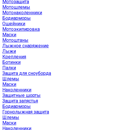
Мотозащита
Мотошлемы
Мотонаколенники
Бодиарморы
Ошейники
Мотоэкипировка
Маски
Мотоштаны
Лыжное снаряжение
Лыжи
Крепления
Ботинки
Палки
Защита для сноуборда
Шлемы
Маски
Наколенники
Защитные шорты
Защита запястья
Бодиарморы
Горнолыжная защита
Шлемы
Маски
Наколенники