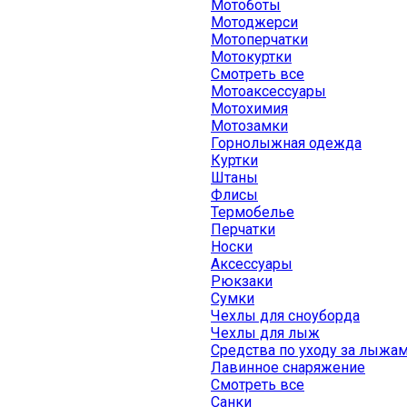
Мотоботы
Мотоджерси
Мотоперчатки
Мотокуртки
Смотреть все
Мотоаксессуары
Мотохимия
Мотозамки
Горнолыжная одежда
Куртки
Штаны
Флисы
Термобелье
Перчатки
Носки
Аксессуары
Рюкзаки
Сумки
Чехлы для сноуборда
Чехлы для лыж
Средства по уходу за лыжа
Лавинное снаряжение
Смотреть все
Санки