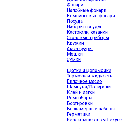
Фонари
Налобные фонари
Кемпинговые фонари
Посуда
Наборы посуды
Кастрюли, казанки
Столовые приборы
Кружки
Аксессуары
Мешки
Сумки
Щетки и Цепемойки
Тормозная жидкость
Вилочное масло
Шампуни/Полироли
Клей и латки
Ремнаборы
Бортировки
Бескамерные наборы
Герметики
Велокомпьютеры Lezyne