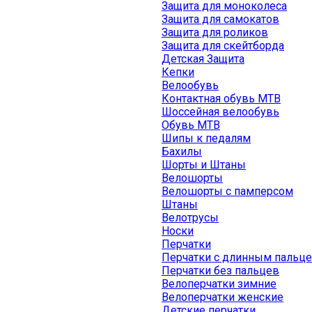
Защита для моноколеса
Защита для самокатов
Защита для роликов
Защита для скейтборда
Детская Защита
Кепки
Велообувь
Контактная обувь MTB
Шоссейная велообувь
Обувь MTB
Шипы к педалям
Бахилы
Шорты и Штаны
Велошорты
Велошорты с памперсом
Штаны
Велотрусы
Носки
Перчатки
Перчатки с длинным пальц
Перчатки без пальцев
Велоперчатки зимние
Велоперчатки женские
Детские перчатки