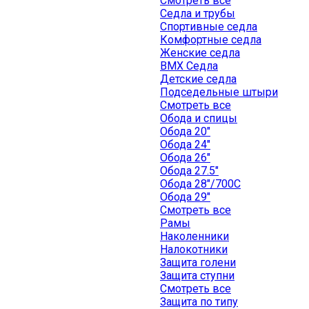
Смотреть все
Седла и трубы
Спортивные седла
Комфортные седла
Женские седла
BMX Седла
Детские седла
Подседельные штыри
Смотреть все
Обода и спицы
Обода 20"
Обода 24"
Обода 26"
Обода 27.5"
Обода 28"/700C
Обода 29"
Смотреть все
Рамы
Наколенники
Налокотники
Защита голени
Защита ступни
Смотреть все
Защита по типу