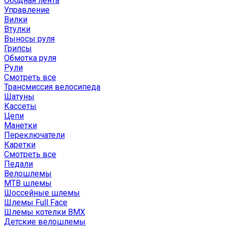
Ободная лента
Управление
Вилки
Втулки
Выносы руля
Грипсы
Обмотка руля
Рули
Смотреть все
Трансмиссия велосипеда
Шатуны
Кассеты
Цепи
Манетки
Переключатели
Каретки
Смотреть все
Педали
Велошлемы
MTB шлемы
Шоссейные шлемы
Шлемы Full Face
Шлемы котелки BMX
Детские велошлемы