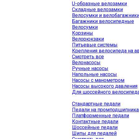
U-образные велозамки
Складные велозамки
Велосумки и велобагажник
Багажники велосипедные
Велосумки
Корзины
Велорюкзаки
Питьевые системы
Крепления велосипеда на а
Смотреть все
Велонасосы
Ручные насосы
Напольные насосы
Насосы с манометром
Насосы высокого давления
Для шоссейного велосипед
Стандартные педали
Педали на промподшипника
Платформенные педали
Контактные педали
Шоссейные педали
Шипы для педалей