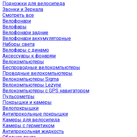
Подножки для велосипеда
Звонки и Зеркала
Смотреть все
Велофонари
Велофары
Велофонари задние
Велофонари аккумуляторные
Наборы света
Велофары с динамо
Аксессуары к фонарям
Велокомпьютеры
Беспроводные велокомпьютеры
Проводные велокомпьютеры
Велокомпьютеры Sigma
Велокомпьютеры Lezyne
Велокомпьютеры с GPS навигатором
Пульсометры
Покрышки и камеры
Велопокрышки
Антипрокольные покрышки
Камеры для велосипеда
Камеры с герметиком
Антипрокольная жидкость