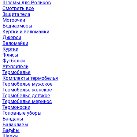
Шлемы для Роликов
Смотреть все
Защита тела
Мотоочки
Бодиарморы
Куртки и веломайки
Джерси
Веломайки
Куртки
Флисы
Футболки
Утеплители
Термобелье
Комплекты термобелья
Термобелье мужское
Термобелье женское
Термобелье детское
Термобелье меринос
Термоноски
Головные уборы
Банданы
Балаклавы
Баффы
Шапки