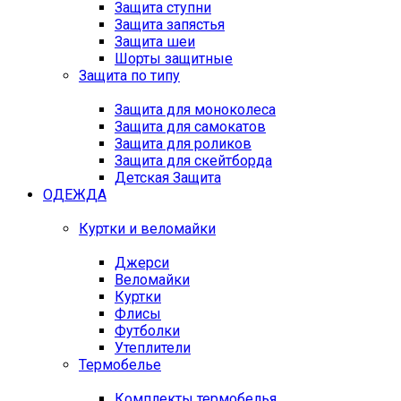
Защита ступни
Защита запястья
Защита шеи
Шорты защитные
Защита по типу
Защита для моноколеса
Защита для самокатов
Защита для роликов
Защита для скейтборда
Детская Защита
ОДЕЖДА
Куртки и веломайки
Джерси
Веломайки
Куртки
Флисы
Футболки
Утеплители
Термобелье
Комплекты термобелья