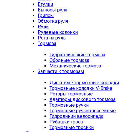
Втулки
Выносы руля
Грипсы
Обмотка руля
Рули
Рулевые колонки
Рога на руль
Тормоза
Гидравлические тормоза
Ободные тормоза
Механические тормоза
Запчасти к тормозам
Дисковые тормозные колодки
Тормозные колодки V-Brake
Роторы тормозные
Адаптеры дискового тормоза
Тормозные ручки
Тормозные ручки шоссейные
Гидролинии велосипеда
Рубашки троса
Тормозные тросики