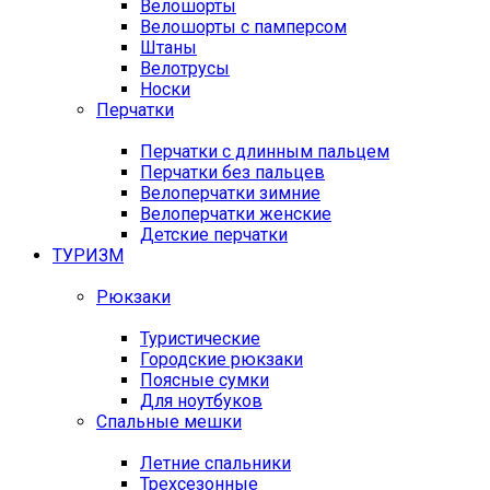
Велошорты
Велошорты с памперсом
Штаны
Велотрусы
Носки
Перчатки
Перчатки с длинным пальцем
Перчатки без пальцев
Велоперчатки зимние
Велоперчатки женские
Детские перчатки
ТУРИЗМ
Рюкзаки
Туристические
Городские рюкзаки
Поясные сумки
Для ноутбуков
Спальные мешки
Летние спальники
Трехсезонные