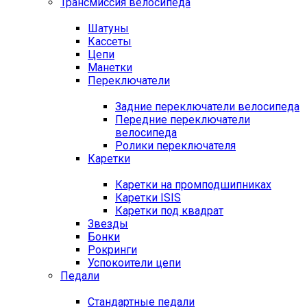
Трансмиссия велосипеда
Шатуны
Кассеты
Цепи
Манетки
Переключатели
Задние переключатели велосипеда
Передние переключатели
велосипеда
Ролики переключателя
Каретки
Каретки на промподшипниках
Каретки ISIS
Каретки под квадрат
Звезды
Бонки
Рокринги
Успокоители цепи
Педали
Стандартные педали