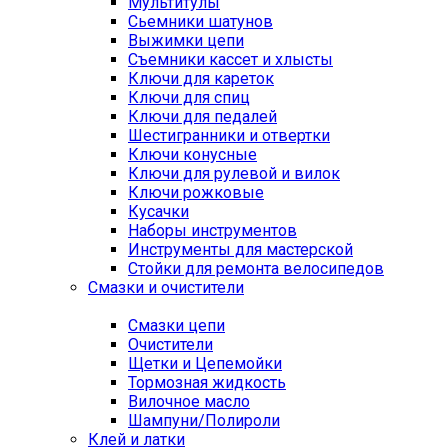
Мультитулы
Сьемники шатунов
Выжимки цепи
Съемники кассет и хлысты
Ключи для кареток
Ключи для спиц
Ключи для педалей
Шестигранники и отвертки
Ключи конусные
Ключи для рулевой и вилок
Ключи рожковые
Кусачки
Наборы инструментов
Инструменты для мастерской
Стойки для ремонта велосипедов
Смазки и очистители
Смазки цепи
Очистители
Щетки и Цепемойки
Тормозная жидкость
Вилочное масло
Шампуни/Полироли
Клей и латки