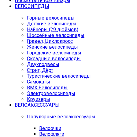
Посмотреть все товары
ВЕЛОСИПЕДЫ
Горные велосипеды
Детские велосипеды
Найнеры (29 дюймов)
Шоссейные велосипеды
Гравел, Циклокросс
Женские велосипеды
Городcкие велосипеды
Складные велосипеды
Двухподвесы
Стрит, Дёрт
Туристические велосипеды
Самокаты
BMX Велосипеды
Электровелосипеды
Круизеры
ВЕЛОАКСЕССУАРЫ
Популярные велоаксессуары
Велоочки
Велофляги