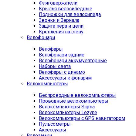
Флягодержатели
Крылья велосипедные
Подножки для велосипеда
Звонки и Зеркала
Защита пера и цепи
Крепления на стену
Велофонари
Велофары
Велофонари задние
Велофонари аккумуляторные
Наборы света
Велофары с динамо
Аксессуары к фонарям
Велокомпьютеры
Беспроводные велокомпьютеры
Проводные велокомпьютеры
Велокомпьютеры Sigma
Велокомпьютеры Lezyne
Велокомпьютеры с GPS навигатором
Пульсометры
Аксессуары
Велозамки