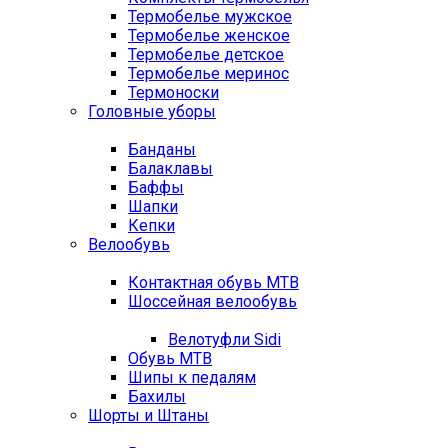
Термобелье мужское
Термобелье женское
Термобелье детское
Термобелье меринос
Термоноски
Головные уборы
Банданы
Балаклавы
Баффы
Шапки
Кепки
Велообувь
Контактная обувь MTB
Шоссейная велообувь
Велотуфли Sidi
Обувь MTB
Шипы к педалям
Бахилы
Шорты и Штаны