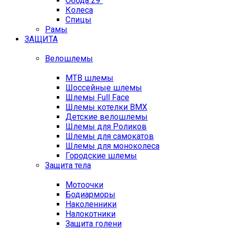
Обода 29"
Колеса
Спицы
Рамы
ЗАЩИТА
Велошлемы
MTB шлемы
Шоссейные шлемы
Шлемы Full Face
Шлемы котелки BMX
Детские велошлемы
Шлемы для Роликов
Шлемы для самокатов
Шлемы для моноколеса
Городские шлемы
Защита тела
Мотоочки
Бодиарморы
Наколенники
Налокотники
Защита голени