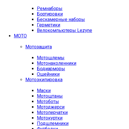
Ремнаборы
Бортировки
Бескамерные наборы
Герметики
Велокомпьютеры Lezyne
МОТО
Мотозащита
Мотошлемы
Мотонаколенники
Бодиарморы
Ошейники
Мотоэкипировка
Маски
Мотоштаны
Мотоботы
Мотоджерси
Мотоперчатки
Мотокуртки
Подшлемники
Футболки