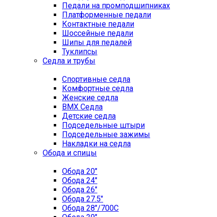
Педали на промподшипниках
Платформенные педали
Контактные педали
Шоссейные педали
Шипы для педалей
Туклипсы
Седла и трубы
Спортивные седла
Комфортные седла
Женские седла
BMX Седла
Детские седла
Подседельные штыри
Подседельные зажимы
Накладки на седла
Обода и спицы
Обода 20"
Обода 24"
Обода 26"
Обода 27.5"
Обода 28"/700C