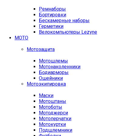
Ремнаборы
Бортировки
Бескамерные наборы
Герметики
Велокомпьютеры Lezyne
МОТО
Мотозащита
Мотошлемы
Мотонаколенники
Бодиарморы
Ошейники
Мотоэкипировка
Маски
Мотоштаны
Мотоботы
Мотоджерси
Мотоперчатки
Мотокуртки
Подшлемники
Футболки