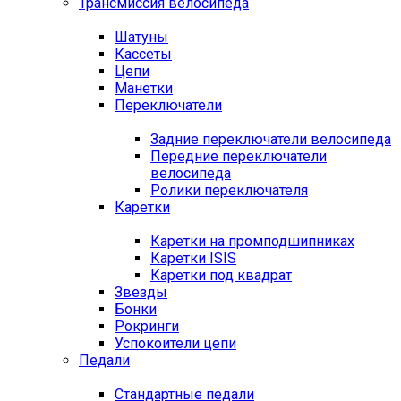
Трансмиссия велосипеда
Шатуны
Кассеты
Цепи
Манетки
Переключатели
Задние переключатели велосипеда
Передние переключатели
велосипеда
Ролики переключателя
Каретки
Каретки на промподшипниках
Каретки ISIS
Каретки под квадрат
Звезды
Бонки
Рокринги
Успокоители цепи
Педали
Стандартные педали