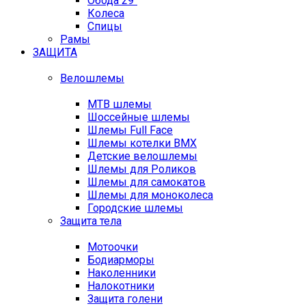
Обода 29"
Колеса
Спицы
Рамы
ЗАЩИТА
Велошлемы
MTB шлемы
Шоссейные шлемы
Шлемы Full Face
Шлемы котелки BMX
Детские велошлемы
Шлемы для Роликов
Шлемы для самокатов
Шлемы для моноколеса
Городские шлемы
Защита тела
Мотоочки
Бодиарморы
Наколенники
Налокотники
Защита голени