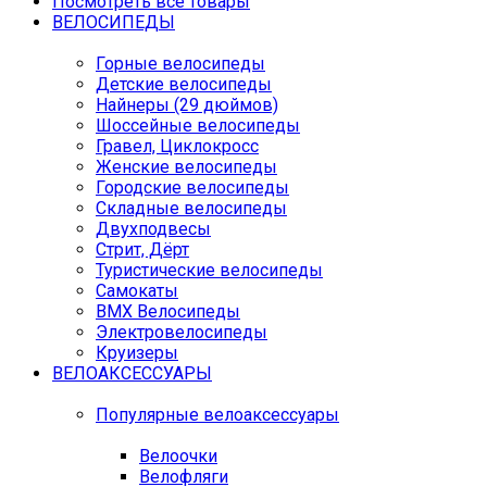
Посмотреть все товары
ВЕЛОСИПЕДЫ
Горные велосипеды
Детские велосипеды
Найнеры (29 дюймов)
Шоссейные велосипеды
Гравел, Циклокросс
Женские велосипеды
Городcкие велосипеды
Складные велосипеды
Двухподвесы
Стрит, Дёрт
Туристические велосипеды
Самокаты
BMX Велосипеды
Электровелосипеды
Круизеры
ВЕЛОАКСЕССУАРЫ
Популярные велоаксессуары
Велоочки
Велофляги