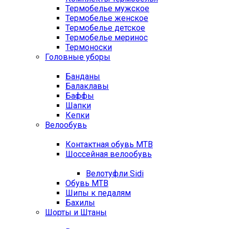
Термобелье мужское
Термобелье женское
Термобелье детское
Термобелье меринос
Термоноски
Головные уборы
Банданы
Балаклавы
Баффы
Шапки
Кепки
Велообувь
Контактная обувь MTB
Шоссейная велообувь
Велотуфли Sidi
Обувь MTB
Шипы к педалям
Бахилы
Шорты и Штаны