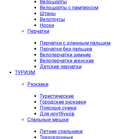
Велошорты
Велошорты с памперсом
Штаны
Велотрусы
Носки
Перчатки
Перчатки с длинным пальцем
Перчатки без пальцев
Велоперчатки зимние
Велоперчатки женские
Детские перчатки
ТУРИЗМ
Рюкзаки
Туристические
Городские рюкзаки
Поясные сумки
Для ноутбуков
Спальные мешки
Летние спальники
Трехсезонные