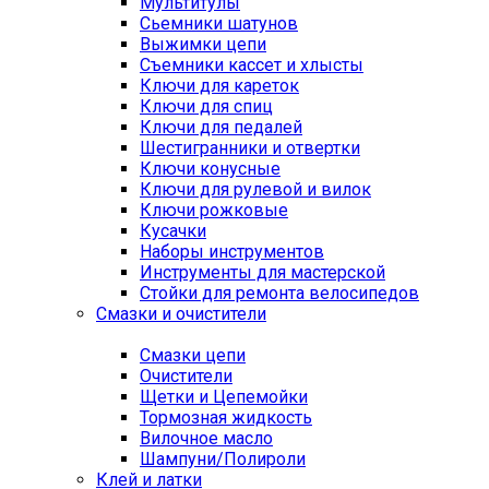
Мультитулы
Сьемники шатунов
Выжимки цепи
Съемники кассет и хлысты
Ключи для кареток
Ключи для спиц
Ключи для педалей
Шестигранники и отвертки
Ключи конусные
Ключи для рулевой и вилок
Ключи рожковые
Кусачки
Наборы инструментов
Инструменты для мастерской
Стойки для ремонта велосипедов
Смазки и очистители
Смазки цепи
Очистители
Щетки и Цепемойки
Тормозная жидкость
Вилочное масло
Шампуни/Полироли
Клей и латки