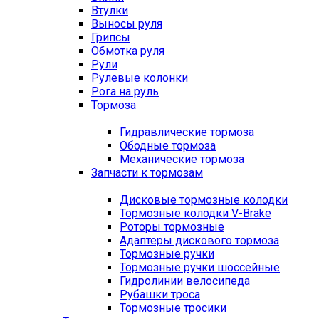
Втулки
Выносы руля
Грипсы
Обмотка руля
Рули
Рулевые колонки
Рога на руль
Тормоза
Гидравлические тормоза
Ободные тормоза
Механические тормоза
Запчасти к тормозам
Дисковые тормозные колодки
Тормозные колодки V-Brake
Роторы тормозные
Адаптеры дискового тормоза
Тормозные ручки
Тормозные ручки шоссейные
Гидролинии велосипеда
Рубашки троса
Тормозные тросики