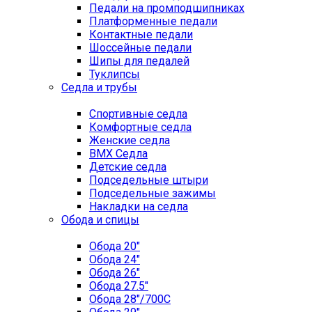
Педали на промподшипниках
Платформенные педали
Контактные педали
Шоссейные педали
Шипы для педалей
Туклипсы
Седла и трубы
Спортивные седла
Комфортные седла
Женские седла
BMX Седла
Детские седла
Подседельные штыри
Подседельные зажимы
Накладки на седла
Обода и спицы
Обода 20"
Обода 24"
Обода 26"
Обода 27.5"
Обода 28"/700C