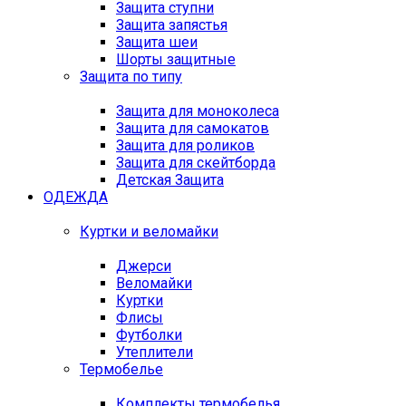
Защита ступни
Защита запястья
Защита шеи
Шорты защитные
Защита по типу
Защита для моноколеса
Защита для самокатов
Защита для роликов
Защита для скейтборда
Детская Защита
ОДЕЖДА
Куртки и веломайки
Джерси
Веломайки
Куртки
Флисы
Футболки
Утеплители
Термобелье
Комплекты термобелья