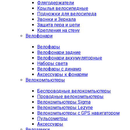
Флягодержатели
Крылья велосипедные
Подножки для велосипеда
Звонки и Зеркала
Защита пера и цепи
Крепления на стену
Велофонари
Велофары
Велофонари задние
Велофонари аккумуляторные
Наборы света
Велофары с динамо
Аксессуары к фонарям
Велокомпьютеры
Беспроводные велокомпьютеры
Проводные велокомпьютеры
Велокомпьютеры Sigma
Велокомпьютеры Lezyne
Велокомпьютеры с GPS навигатором
Пульсометры
Аксессуары
Велозамки