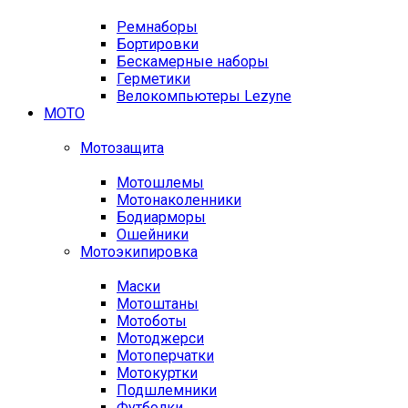
Ремнаборы
Бортировки
Бескамерные наборы
Герметики
Велокомпьютеры Lezyne
МОТО
Мотозащита
Мотошлемы
Мотонаколенники
Бодиарморы
Ошейники
Мотоэкипировка
Маски
Мотоштаны
Мотоботы
Мотоджерси
Мотоперчатки
Мотокуртки
Подшлемники
Футболки