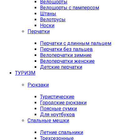
Велошорты
Велошорты с памперсом
Штаны
Велотрусы
Носки
Перчатки
Перчатки с длинным пальцем
Перчатки без пальцев
Велоперчатки зимние
Велоперчатки женские
Детские перчатки
ТУРИЗМ
Рюкзаки
Туристические
Городские рюкзаки
Поясные сумки
Для ноутбуков
Спальные мешки
Летние спальники
Трехсезонные