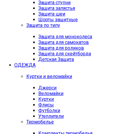
Защита ступни
Защита запястья
Защита шеи
Шорты защитные
Защита по типу
Защита для моноколеса
Защита для самокатов
Защита для роликов
Защита для скейтборда
Детская Защита
ОДЕЖДА
Куртки и веломайки
Джерси
Веломайки
Куртки
Флисы
Футболки
Утеплители
Термобелье
Комплекты термобелья