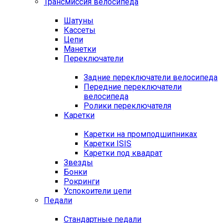
Трансмиссия велосипеда
Шатуны
Кассеты
Цепи
Манетки
Переключатели
Задние переключатели велосипеда
Передние переключатели
велосипеда
Ролики переключателя
Каретки
Каретки на промподшипниках
Каретки ISIS
Каретки под квадрат
Звезды
Бонки
Рокринги
Успокоители цепи
Педали
Стандартные педали