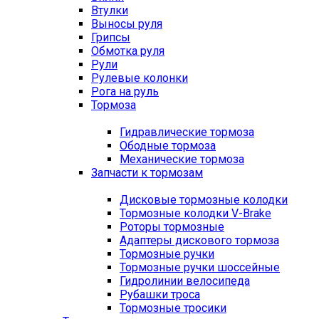
Втулки
Выносы руля
Грипсы
Обмотка руля
Рули
Рулевые колонки
Рога на руль
Тормоза
Гидравлические тормоза
Ободные тормоза
Механические тормоза
Запчасти к тормозам
Дисковые тормозные колодки
Тормозные колодки V-Brake
Роторы тормозные
Адаптеры дискового тормоза
Тормозные ручки
Тормозные ручки шоссейные
Гидролинии велосипеда
Рубашки троса
Тормозные тросики