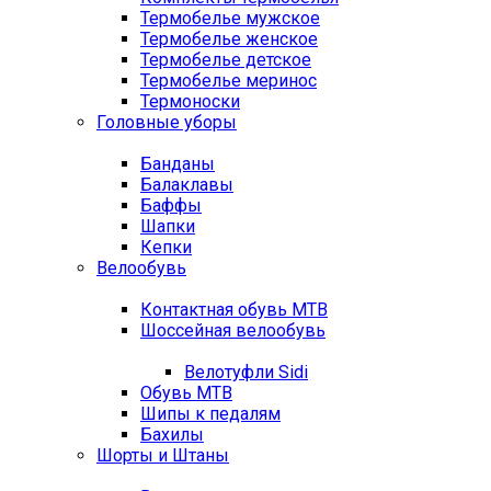
Термобелье мужское
Термобелье женское
Термобелье детское
Термобелье меринос
Термоноски
Головные уборы
Банданы
Балаклавы
Баффы
Шапки
Кепки
Велообувь
Контактная обувь MTB
Шоссейная велообувь
Велотуфли Sidi
Обувь MTB
Шипы к педалям
Бахилы
Шорты и Штаны