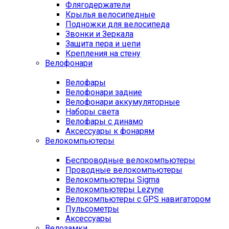
Флягодержатели
Крылья велосипедные
Подножки для велосипеда
Звонки и Зеркала
Защита пера и цепи
Крепления на стену
Велофонари
Велофары
Велофонари задние
Велофонари аккумуляторные
Наборы света
Велофары с динамо
Аксессуары к фонарям
Велокомпьютеры
Беспроводные велокомпьютеры
Проводные велокомпьютеры
Велокомпьютеры Sigma
Велокомпьютеры Lezyne
Велокомпьютеры с GPS навигатором
Пульсометры
Аксессуары
Велозамки