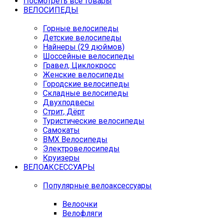
Посмотреть все товары
ВЕЛОСИПЕДЫ
Горные велосипеды
Детские велосипеды
Найнеры (29 дюймов)
Шоссейные велосипеды
Гравел, Циклокросс
Женские велосипеды
Городcкие велосипеды
Складные велосипеды
Двухподвесы
Стрит, Дёрт
Туристические велосипеды
Самокаты
BMX Велосипеды
Электровелосипеды
Круизеры
ВЕЛОАКСЕССУАРЫ
Популярные велоаксессуары
Велоочки
Велофляги