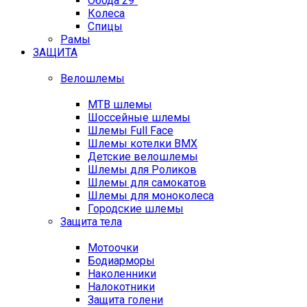
Обода 29"
Колеса
Спицы
Рамы
ЗАЩИТА
Велошлемы
MTB шлемы
Шоссейные шлемы
Шлемы Full Face
Шлемы котелки BMX
Детские велошлемы
Шлемы для Роликов
Шлемы для самокатов
Шлемы для моноколеса
Городские шлемы
Защита тела
Мотоочки
Бодиарморы
Наколенники
Налокотники
Защита голени