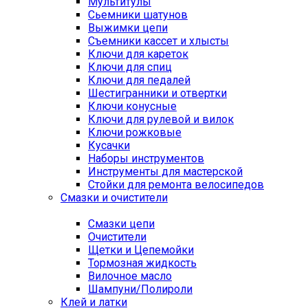
Мультитулы
Сьемники шатунов
Выжимки цепи
Съемники кассет и хлысты
Ключи для кареток
Ключи для спиц
Ключи для педалей
Шестигранники и отвертки
Ключи конусные
Ключи для рулевой и вилок
Ключи рожковые
Кусачки
Наборы инструментов
Инструменты для мастерской
Стойки для ремонта велосипедов
Смазки и очистители
Смазки цепи
Очистители
Щетки и Цепемойки
Тормозная жидкость
Вилочное масло
Шампуни/Полироли
Клей и латки