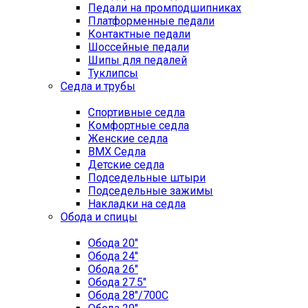
Педали на промподшипниках
Платформенные педали
Контактные педали
Шоссейные педали
Шипы для педалей
Туклипсы
Седла и трубы
Спортивные седла
Комфортные седла
Женские седла
BMX Седла
Детские седла
Подседельные штыри
Подседельные зажимы
Накладки на седла
Обода и спицы
Обода 20"
Обода 24"
Обода 26"
Обода 27.5"
Обода 28"/700C