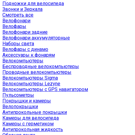
Подножки для велосипеда
Звонки и Зеркала
Смотреть все
Велофонари
Велофары
Велофонари задние
Велофонари аккумуляторные
Наборы света
Велофары с динамо
Аксессуары к фонарям
Велокомпьютеры
Беспроводные велокомпьютеры
Проводные велокомпьютеры
Велокомпьютеры Sigma
Велокомпьютеры Lezyne
Велокомпьютеры с GPS навигатором
Пульсометры
Покрышки и камеры
Велопокрышки
Антипрокольные покрышки
Камеры для велосипеда
Камеры с герметиком
Антипрокольная жидкость