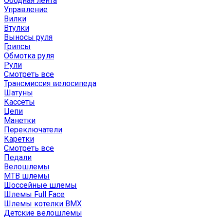
Ободная лента
Управление
Вилки
Втулки
Выносы руля
Грипсы
Обмотка руля
Рули
Смотреть все
Трансмиссия велосипеда
Шатуны
Кассеты
Цепи
Манетки
Переключатели
Каретки
Смотреть все
Педали
Велошлемы
MTB шлемы
Шоссейные шлемы
Шлемы Full Face
Шлемы котелки BMX
Детские велошлемы