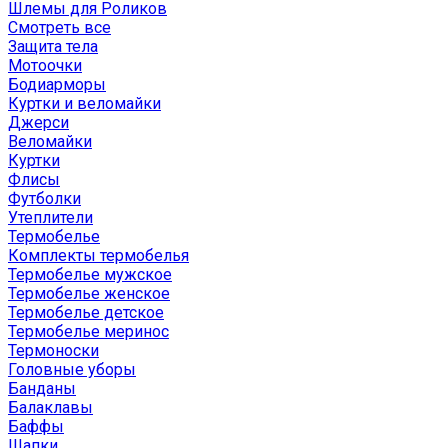
Шлемы для Роликов
Смотреть все
Защита тела
Мотоочки
Бодиарморы
Куртки и веломайки
Джерси
Веломайки
Куртки
Флисы
Футболки
Утеплители
Термобелье
Комплекты термобелья
Термобелье мужское
Термобелье женское
Термобелье детское
Термобелье меринос
Термоноски
Головные уборы
Банданы
Балаклавы
Баффы
Шапки