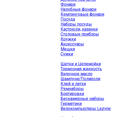
Фонари
Налобные фонари
Кемпинговые фонари
Посуда
Наборы посуды
Кастрюли, казанки
Столовые приборы
Кружки
Аксессуары
Мешки
Сумки
Щетки и Цепемойки
Тормозная жидкость
Вилочное масло
Шампуни/Полироли
Клей и латки
Ремнаборы
Бортировки
Бескамерные наборы
Герметики
Велокомпьютеры Lezyne