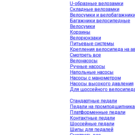
U-образные велозамки
Складные велозамки
Велосумки и велобагажник
Багажники велосипедные
Велосумки
Корзины
Велорюкзаки
Питьевые системы
Крепления велосипеда на а
Смотреть все
Велонасосы
Ручные насосы
Напольные насосы
Насосы с манометром
Насосы высокого давления
Для шоссейного велосипед
Стандартные педали
Педали на промподшипника
Платформенные педали
Контактные педали
Шоссейные педали
Шипы для педалей