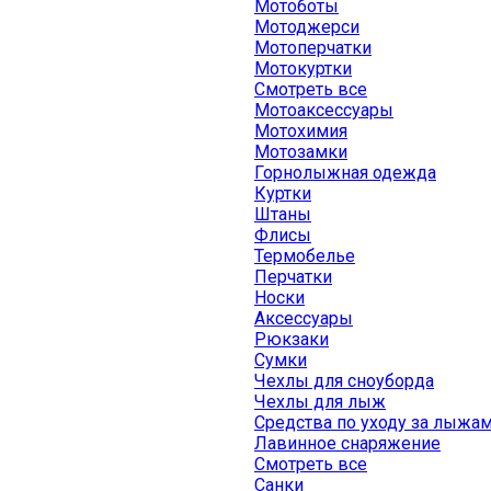
Мотоботы
Мотоджерси
Мотоперчатки
Мотокуртки
Смотреть все
Мотоаксессуары
Мотохимия
Мотозамки
Горнолыжная одежда
Куртки
Штаны
Флисы
Термобелье
Перчатки
Носки
Аксессуары
Рюкзаки
Сумки
Чехлы для сноуборда
Чехлы для лыж
Средства по уходу за лыжа
Лавинное снаряжение
Смотреть все
Санки