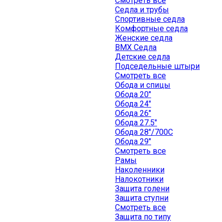
Смотреть все
Седла и трубы
Спортивные седла
Комфортные седла
Женские седла
BMX Седла
Детские седла
Подседельные штыри
Смотреть все
Обода и спицы
Обода 20"
Обода 24"
Обода 26"
Обода 27.5"
Обода 28"/700C
Обода 29"
Смотреть все
Рамы
Наколенники
Налокотники
Защита голени
Защита ступни
Смотреть все
Защита по типу