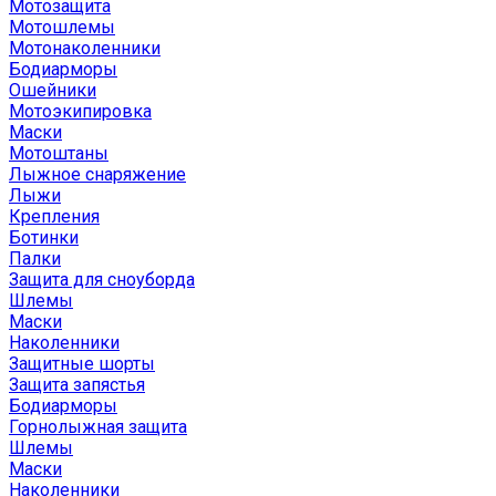
Мотозащита
Мотошлемы
Мотонаколенники
Бодиарморы
Ошейники
Мотоэкипировка
Маски
Мотоштаны
Лыжное снаряжение
Лыжи
Крепления
Ботинки
Палки
Защита для сноуборда
Шлемы
Маски
Наколенники
Защитные шорты
Защита запястья
Бодиарморы
Горнолыжная защита
Шлемы
Маски
Наколенники