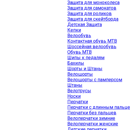
Защита для моноколеса
Защита для самокатов
Защита для роликов
Защита для скейтборда
Детская Защита
Кепки
Велообувь
Контактная обувь MTB
Шоссейная велообувь
Обувь MTB
Шипы к педалям
Бахилы
Шорты и Штаны
Велошорты
Велошорты с памперсом
Штаны
Велотрусы
Носки
Перчатки
Перчатки с длинным пальц
Перчатки без пальцев
Велоперчатки зимние
Велоперчатки женские
Детские перчатки