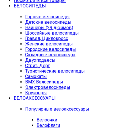
Посмотреть все товары
ВЕЛОСИПЕДЫ
Горные велосипеды
Детские велосипеды
Найнеры (29 дюймов)
Шоссейные велосипеды
Гравел, Циклокросс
Женские велосипеды
Городcкие велосипеды
Складные велосипеды
Двухподвесы
Стрит, Дёрт
Туристические велосипеды
Самокаты
BMX Велосипеды
Электровелосипеды
Круизеры
ВЕЛОАКСЕССУАРЫ
Популярные велоаксессуары
Велоочки
Велофляги