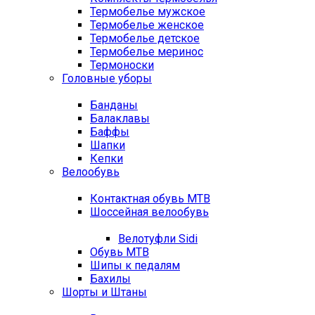
Термобелье мужское
Термобелье женское
Термобелье детское
Термобелье меринос
Термоноски
Головные уборы
Банданы
Балаклавы
Баффы
Шапки
Кепки
Велообувь
Контактная обувь MTB
Шоссейная велообувь
Велотуфли Sidi
Обувь MTB
Шипы к педалям
Бахилы
Шорты и Штаны