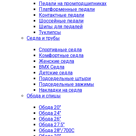
Педали на промподшипниках
Платформенные педали
Контактные педали
Шоссейные педали
Шипы для педалей
Туклипсы
Седла и трубы
Спортивные седла
Комфортные седла
Женские седла
BMX Седла
Детские седла
Подседельные штыри
Подседельные зажимы
Накладки на седла
Обода и спицы
Обода 20"
Обода 24"
Обода 26"
Обода 27.5"
Обода 28"/700C