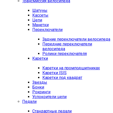
Трансмиссия велосипеда
Шатуны
Кассеты
Цепи
Манетки
Переключатели
Задние переключатели велосипеда
Передние переключатели
велосипеда
Ролики переключателя
Каретки
Каретки на промподшипниках
Каретки ISIS
Каретки под квадрат
Звезды
Бонки
Рокринги
Успокоители цепи
Педали
Стандартные педали