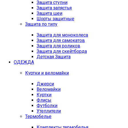
Защита ступни
Защита запястья
Защита шеи
Шорты защитные
Защита по типу
Защита для моноколеса
Защита для самокатов
Защита для роликов
Защита для скейтборда
Детская Защита
ОДЕЖДА
Куртки и веломайки
Джерси
Веломайки
Куртки
Флисы
Футболки
Утеплители
Термобелье
Комплекты термобелья