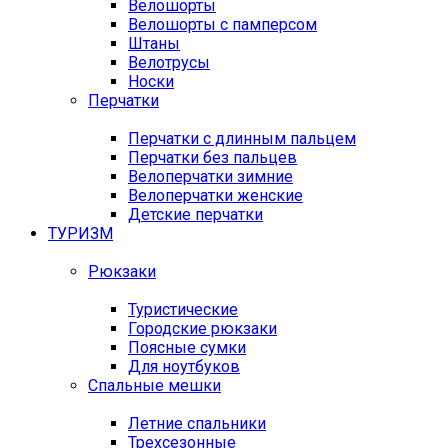
Велошорты
Велошорты с памперсом
Штаны
Велотрусы
Носки
Перчатки
Перчатки с длинным пальцем
Перчатки без пальцев
Велоперчатки зимние
Велоперчатки женские
Детские перчатки
ТУРИЗМ
Рюкзаки
Туристические
Городские рюкзаки
Поясные сумки
Для ноутбуков
Спальные мешки
Летние спальники
Трехсезонные