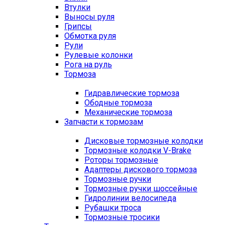
Втулки
Выносы руля
Грипсы
Обмотка руля
Рули
Рулевые колонки
Рога на руль
Тормоза
Гидравлические тормоза
Ободные тормоза
Механические тормоза
Запчасти к тормозам
Дисковые тормозные колодки
Тормозные колодки V-Brake
Роторы тормозные
Адаптеры дискового тормоза
Тормозные ручки
Тормозные ручки шоссейные
Гидролинии велосипеда
Рубашки троса
Тормозные тросики