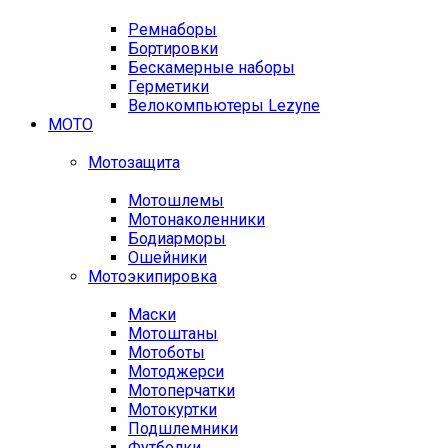
Ремнаборы
Бортировки
Бескамерные наборы
Герметики
Велокомпьютеры Lezyne
МОТО
Мотозащита
Мотошлемы
Мотонаколенники
Бодиарморы
Ошейники
Мотоэкипировка
Маски
Мотоштаны
Мотоботы
Мотоджерси
Мотоперчатки
Мотокуртки
Подшлемники
Футболки