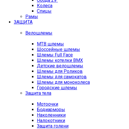
Обода 29"
Колеса
Спицы
Рамы
ЗАЩИТА
Велошлемы
MTB шлемы
Шоссейные шлемы
Шлемы Full Face
Шлемы котелки BMX
Детские велошлемы
Шлемы для Роликов
Шлемы для самокатов
Шлемы для моноколеса
Городские шлемы
Защита тела
Мотоочки
Бодиарморы
Наколенники
Налокотники
Защита голени