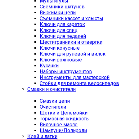
Мультитулы
Сьемники шатунов
Выжимки цепи
Съемники кассет и хлысты
Ключи для кареток
Ключи для спиц
Ключи для педалей
Шестигранники и отвертки
Ключи конусные
Ключи для рулевой и вилок
Ключи рожковые
Кусачки
Наборы инструментов
Инструменты для мастерской
Стойки для ремонта велосипедов
Смазки и очистители
Смазки цепи
Очистители
Щетки и Цепемойки
Тормозная жидкость
Вилочное масло
Шампуни/Полироли
Клей и латки