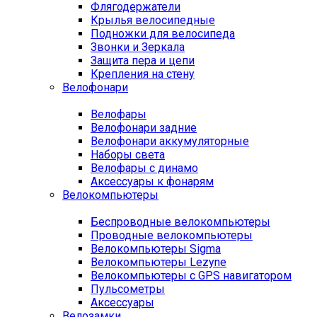
Флягодержатели
Крылья велосипедные
Подножки для велосипеда
Звонки и Зеркала
Защита пера и цепи
Крепления на стену
Велофонари
Велофары
Велофонари задние
Велофонари аккумуляторные
Наборы света
Велофары с динамо
Аксессуары к фонарям
Велокомпьютеры
Беспроводные велокомпьютеры
Проводные велокомпьютеры
Велокомпьютеры Sigma
Велокомпьютеры Lezyne
Велокомпьютеры с GPS навигатором
Пульсометры
Аксессуары
Велозамки