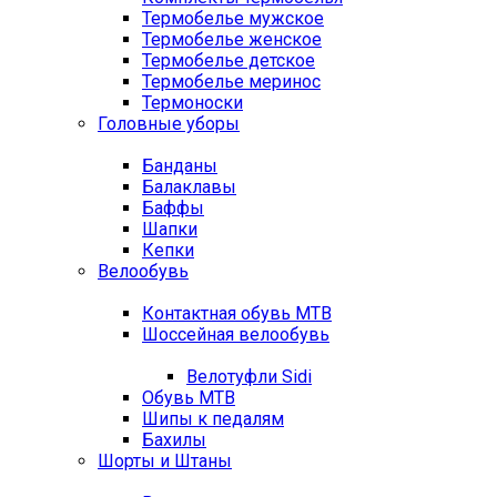
Термобелье мужское
Термобелье женское
Термобелье детское
Термобелье меринос
Термоноски
Головные уборы
Банданы
Балаклавы
Баффы
Шапки
Кепки
Велообувь
Контактная обувь MTB
Шоссейная велообувь
Велотуфли Sidi
Обувь MTB
Шипы к педалям
Бахилы
Шорты и Штаны