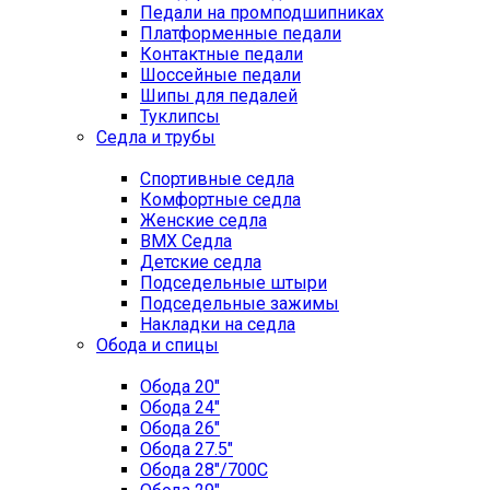
Педали на промподшипниках
Платформенные педали
Контактные педали
Шоссейные педали
Шипы для педалей
Туклипсы
Седла и трубы
Спортивные седла
Комфортные седла
Женские седла
BMX Седла
Детские седла
Подседельные штыри
Подседельные зажимы
Накладки на седла
Обода и спицы
Обода 20"
Обода 24"
Обода 26"
Обода 27.5"
Обода 28"/700C