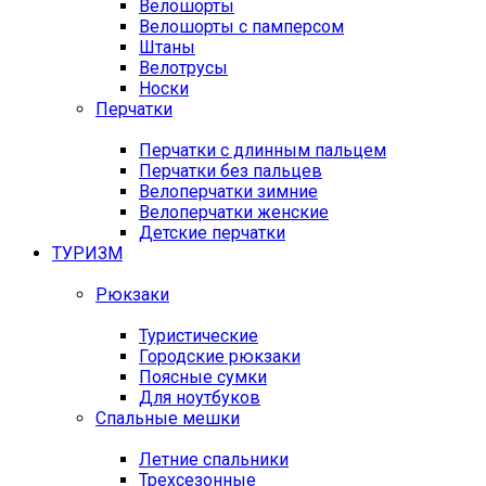
Велошорты
Велошорты с памперсом
Штаны
Велотрусы
Носки
Перчатки
Перчатки с длинным пальцем
Перчатки без пальцев
Велоперчатки зимние
Велоперчатки женские
Детские перчатки
ТУРИЗМ
Рюкзаки
Туристические
Городские рюкзаки
Поясные сумки
Для ноутбуков
Спальные мешки
Летние спальники
Трехсезонные