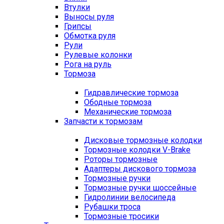
Втулки
Выносы руля
Грипсы
Обмотка руля
Рули
Рулевые колонки
Рога на руль
Тормоза
Гидравлические тормоза
Ободные тормоза
Механические тормоза
Запчасти к тормозам
Дисковые тормозные колодки
Тормозные колодки V-Brake
Роторы тормозные
Адаптеры дискового тормоза
Тормозные ручки
Тормозные ручки шоссейные
Гидролинии велосипеда
Рубашки троса
Тормозные тросики