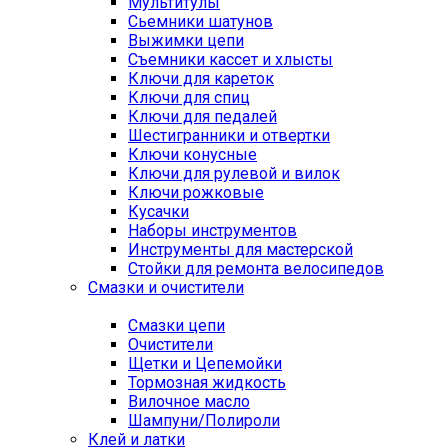
Мультитулы
Сьемники шатунов
Выжимки цепи
Съемники кассет и хлысты
Ключи для кареток
Ключи для спиц
Ключи для педалей
Шестигранники и отвертки
Ключи конусные
Ключи для рулевой и вилок
Ключи рожковые
Кусачки
Наборы инструментов
Инструменты для мастерской
Стойки для ремонта велосипедов
Смазки и очистители
Смазки цепи
Очистители
Щетки и Цепемойки
Тормозная жидкость
Вилочное масло
Шампуни/Полироли
Клей и латки