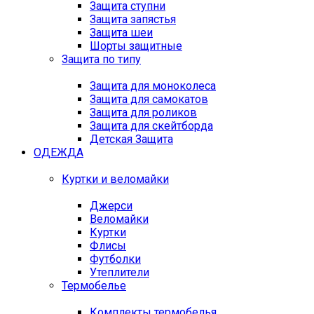
Защита ступни
Защита запястья
Защита шеи
Шорты защитные
Защита по типу
Защита для моноколеса
Защита для самокатов
Защита для роликов
Защита для скейтборда
Детская Защита
ОДЕЖДА
Куртки и веломайки
Джерси
Веломайки
Куртки
Флисы
Футболки
Утеплители
Термобелье
Комплекты термобелья