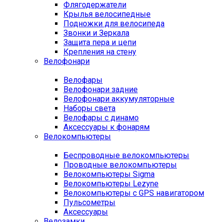
Флягодержатели
Крылья велосипедные
Подножки для велосипеда
Звонки и Зеркала
Защита пера и цепи
Крепления на стену
Велофонари
Велофары
Велофонари задние
Велофонари аккумуляторные
Наборы света
Велофары с динамо
Аксессуары к фонарям
Велокомпьютеры
Беспроводные велокомпьютеры
Проводные велокомпьютеры
Велокомпьютеры Sigma
Велокомпьютеры Lezyne
Велокомпьютеры с GPS навигатором
Пульсометры
Аксессуары
Велозамки