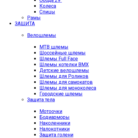
Обода 29"
Колеса
Спицы
Рамы
ЗАЩИТА
Велошлемы
MTB шлемы
Шоссейные шлемы
Шлемы Full Face
Шлемы котелки BMX
Детские велошлемы
Шлемы для Роликов
Шлемы для самокатов
Шлемы для моноколеса
Городские шлемы
Защита тела
Мотоочки
Бодиарморы
Наколенники
Налокотники
Защита голени