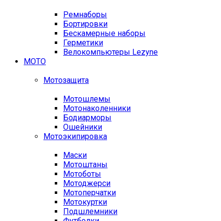
Ремнаборы
Бортировки
Бескамерные наборы
Герметики
Велокомпьютеры Lezyne
МОТО
Мотозащита
Мотошлемы
Мотонаколенники
Бодиарморы
Ошейники
Мотоэкипировка
Маски
Мотоштаны
Мотоботы
Мотоджерси
Мотоперчатки
Мотокуртки
Подшлемники
Футболки