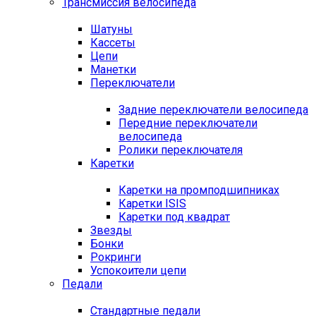
Трансмиссия велосипеда
Шатуны
Кассеты
Цепи
Манетки
Переключатели
Задние переключатели велосипеда
Передние переключатели
велосипеда
Ролики переключателя
Каретки
Каретки на промподшипниках
Каретки ISIS
Каретки под квадрат
Звезды
Бонки
Рокринги
Успокоители цепи
Педали
Стандартные педали