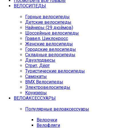
Посмотреть все товары
ВЕЛОСИПЕДЫ
Горные велосипеды
Детские велосипеды
Найнеры (29 дюймов)
Шоссейные велосипеды
Гравел, Циклокросс
Женские велосипеды
Городcкие велосипеды
Складные велосипеды
Двухподвесы
Стрит, Дёрт
Туристические велосипеды
Самокаты
BMX Велосипеды
Электровелосипеды
Круизеры
ВЕЛОАКСЕССУАРЫ
Популярные велоаксессуары
Велоочки
Велофляги