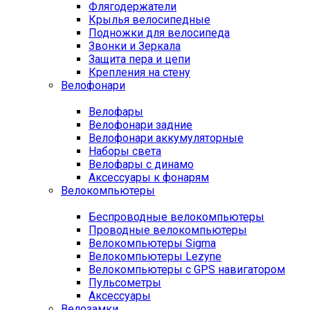
Флягодержатели
Крылья велосипедные
Подножки для велосипеда
Звонки и Зеркала
Защита пера и цепи
Крепления на стену
Велофонари
Велофары
Велофонари задние
Велофонари аккумуляторные
Наборы света
Велофары с динамо
Аксессуары к фонарям
Велокомпьютеры
Беспроводные велокомпьютеры
Проводные велокомпьютеры
Велокомпьютеры Sigma
Велокомпьютеры Lezyne
Велокомпьютеры с GPS навигатором
Пульсометры
Аксессуары
Велозамки