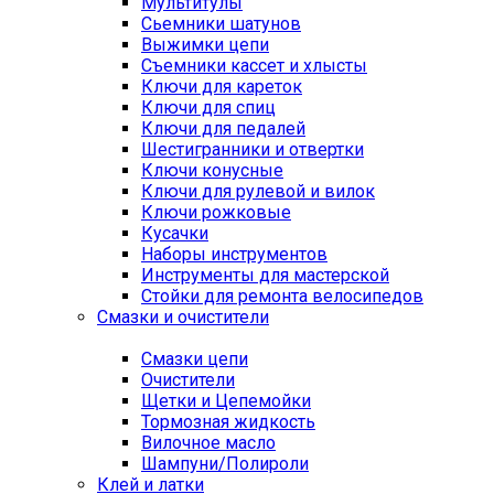
Мультитулы
Сьемники шатунов
Выжимки цепи
Съемники кассет и хлысты
Ключи для кареток
Ключи для спиц
Ключи для педалей
Шестигранники и отвертки
Ключи конусные
Ключи для рулевой и вилок
Ключи рожковые
Кусачки
Наборы инструментов
Инструменты для мастерской
Стойки для ремонта велосипедов
Смазки и очистители
Смазки цепи
Очистители
Щетки и Цепемойки
Тормозная жидкость
Вилочное масло
Шампуни/Полироли
Клей и латки