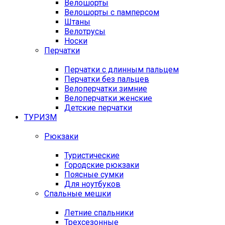
Велошорты
Велошорты с памперсом
Штаны
Велотрусы
Носки
Перчатки
Перчатки с длинным пальцем
Перчатки без пальцев
Велоперчатки зимние
Велоперчатки женские
Детские перчатки
ТУРИЗМ
Рюкзаки
Туристические
Городские рюкзаки
Поясные сумки
Для ноутбуков
Спальные мешки
Летние спальники
Трехсезонные