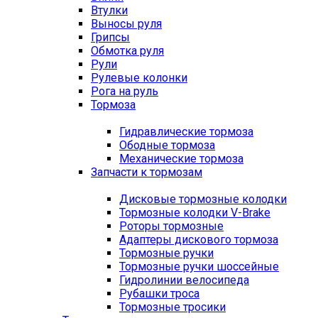
Втулки
Выносы руля
Грипсы
Обмотка руля
Рули
Рулевые колонки
Рога на руль
Тормоза
Гидравлические тормоза
Ободные тормоза
Механические тормоза
Запчасти к тормозам
Дисковые тормозные колодки
Тормозные колодки V-Brake
Роторы тормозные
Адаптеры дискового тормоза
Тормозные ручки
Тормозные ручки шоссейные
Гидролинии велосипеда
Рубашки троса
Тормозные тросики