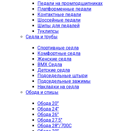
Педали на промподшипниках
Платформенные педали
Контактные педали
Шоссейные педали
Шипы для педалей
Туклипсы
Седла и трубы
Спортивные седла
Комфортные седла
Женские седла
BMX Седла
Детские седла
Подседельные штыри
Подседельные зажимы
Накладки на седла
Обода и спицы
Обода 20"
Обода 24"
Обода 26"
Обода 27.5"
Обода 28"/700C