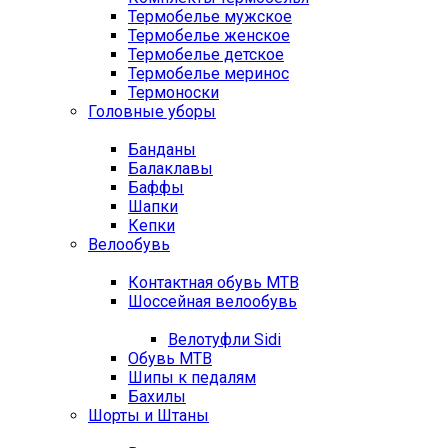
Термобелье мужское
Термобелье женское
Термобелье детское
Термобелье меринос
Термоноски
Головные уборы
Банданы
Балаклавы
Баффы
Шапки
Кепки
Велообувь
Контактная обувь MTB
Шоссейная велообувь
Велотуфли Sidi
Обувь MTB
Шипы к педалям
Бахилы
Шорты и Штаны