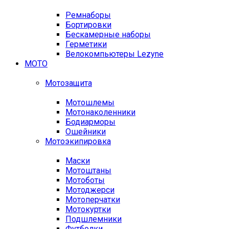
Ремнаборы
Бортировки
Бескамерные наборы
Герметики
Велокомпьютеры Lezyne
МОТО
Мотозащита
Мотошлемы
Мотонаколенники
Бодиарморы
Ошейники
Мотоэкипировка
Маски
Мотоштаны
Мотоботы
Мотоджерси
Мотоперчатки
Мотокуртки
Подшлемники
Футболки