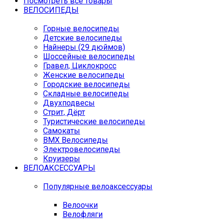
Посмотреть все товары
ВЕЛОСИПЕДЫ
Горные велосипеды
Детские велосипеды
Найнеры (29 дюймов)
Шоссейные велосипеды
Гравел, Циклокросс
Женские велосипеды
Городcкие велосипеды
Складные велосипеды
Двухподвесы
Стрит, Дёрт
Туристические велосипеды
Самокаты
BMX Велосипеды
Электровелосипеды
Круизеры
ВЕЛОАКСЕССУАРЫ
Популярные велоаксессуары
Велоочки
Велофляги