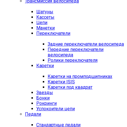
Трансмиссия велосипеда
Шатуны
Кассеты
Цепи
Манетки
Переключатели
Задние переключатели велосипеда
Передние переключатели
велосипеда
Ролики переключателя
Каретки
Каретки на промподшипниках
Каретки ISIS
Каретки под квадрат
Звезды
Бонки
Рокринги
Успокоители цепи
Педали
Стандартные педали