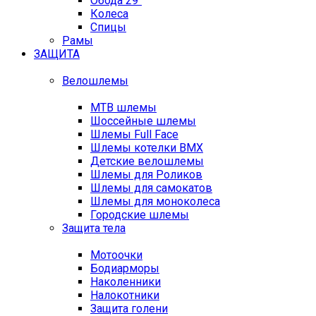
Обода 29"
Колеса
Спицы
Рамы
ЗАЩИТА
Велошлемы
MTB шлемы
Шоссейные шлемы
Шлемы Full Face
Шлемы котелки BMX
Детские велошлемы
Шлемы для Роликов
Шлемы для самокатов
Шлемы для моноколеса
Городские шлемы
Защита тела
Мотоочки
Бодиарморы
Наколенники
Налокотники
Защита голени