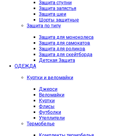
Защита ступни
Защита запястья
Защита шеи
Шорты защитные
Защита по типу
Защита для моноколеса
Защита для самокатов
Защита для роликов
Защита для скейтборда
Детская Защита
ОДЕЖДА
Куртки и веломайки
Джерси
Веломайки
Куртки
Флисы
Футболки
Утеплители
Термобелье
Комплекты термобелья