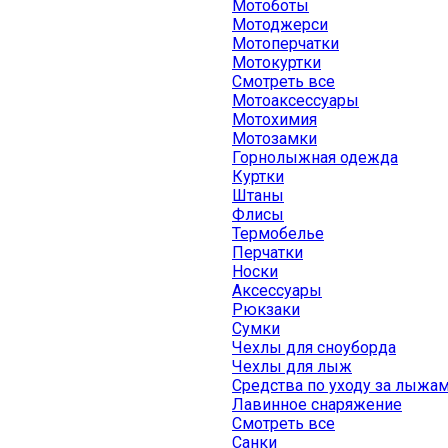
Мотоботы
Мотоджерси
Мотоперчатки
Мотокуртки
Смотреть все
Мотоаксессуары
Мотохимия
Мотозамки
Горнолыжная одежда
Куртки
Штаны
Флисы
Термобелье
Перчатки
Носки
Аксессуары
Рюкзаки
Сумки
Чехлы для сноуборда
Чехлы для лыж
Средства по уходу за лыжа
Лавинное снаряжение
Смотреть все
Санки