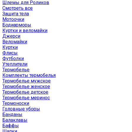
Шлемы для Роликов
Смотреть все
Защита тела
Мотоочки
Бодиарморы
Куртки и веломайки
Джерси
Веломайки
Куртки
Флисы
Футболки
Утеплители
Термобелье
Комплекты термобелья
Термобелье мужское
Термобелье женское
Термобелье детское
Термобелье меринос
Термоноски
Головные уборы
Банданы
Балаклавы
Баффы
Шапки