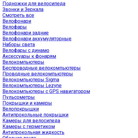
Подножки для велосипеда
Звонки и Зеркала
Смотреть все
Велофонари
Велофары
Велофонари задние
Велофонари аккумуляторные
Наборы света
Велофары с динамо
Аксессуары к фонарям
Велокомпьютеры
Беспроводные велокомпьютеры
Проводные велокомпьютеры
Велокомпьютеры Sigma
Велокомпьютеры Lezyne
Велокомпьютеры с GPS навигатором
Пульсометры
Покрышки и камеры
Велопокрышки
Антипрокольные покрышки
Камеры для велосипеда
Камеры с герметиком
Антипрокольная жидкость