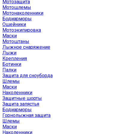
Мотозащита
Мотошлемы
Мотонаколенники
Бодиарморы
Ошейники
Мотоэкипировка
Маски
Мотоштаны
Лыжное снаряжение
Лыжи
Крепления
Ботинки
Палки
Защита для сноуборда
Шлемы
Маски
Наколенники
Защитные шорты
Защита запястья
Бодиарморы
Горнолыжная защита
Шлемы
Маски
Наколенники