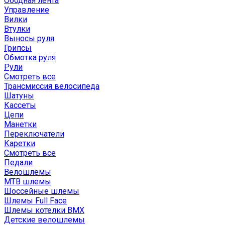
Ободная лента
Управление
Вилки
Втулки
Выносы руля
Грипсы
Обмотка руля
Рули
Смотреть все
Трансмиссия велосипеда
Шатуны
Кассеты
Цепи
Манетки
Переключатели
Каретки
Смотреть все
Педали
Велошлемы
MTB шлемы
Шоссейные шлемы
Шлемы Full Face
Шлемы котелки BMX
Детские велошлемы