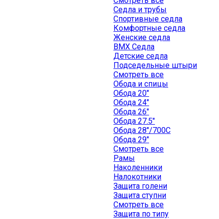
Смотреть все
Седла и трубы
Спортивные седла
Комфортные седла
Женские седла
BMX Седла
Детские седла
Подседельные штыри
Смотреть все
Обода и спицы
Обода 20"
Обода 24"
Обода 26"
Обода 27.5"
Обода 28"/700C
Обода 29"
Смотреть все
Рамы
Наколенники
Налокотники
Защита голени
Защита ступни
Смотреть все
Защита по типу