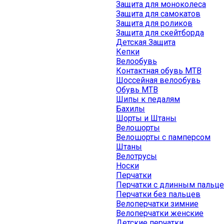
Защита для моноколеса
Защита для самокатов
Защита для роликов
Защита для скейтборда
Детская Защита
Кепки
Велообувь
Контактная обувь MTB
Шоссейная велообувь
Обувь MTB
Шипы к педалям
Бахилы
Шорты и Штаны
Велошорты
Велошорты с памперсом
Штаны
Велотрусы
Носки
Перчатки
Перчатки с длинным пальц
Перчатки без пальцев
Велоперчатки зимние
Велоперчатки женские
Детские перчатки