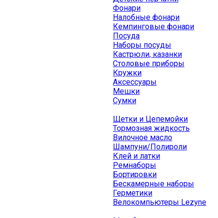
Фонари
Налобные фонари
Кемпинговые фонари
Посуда
Наборы посуды
Кастрюли, казанки
Столовые приборы
Кружки
Аксессуары
Мешки
Сумки
Щетки и Цепемойки
Тормозная жидкость
Вилочное масло
Шампуни/Полироли
Клей и латки
Ремнаборы
Бортировки
Бескамерные наборы
Герметики
Велокомпьютеры Lezyne