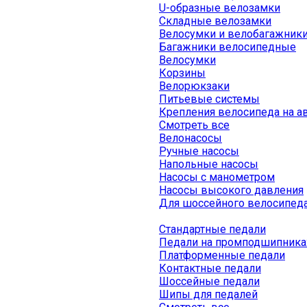
U-образные велозамки
Складные велозамки
Велосумки и велобагажник
Багажники велосипедные
Велосумки
Корзины
Велорюкзаки
Питьевые системы
Крепления велосипеда на а
Смотреть все
Велонасосы
Ручные насосы
Напольные насосы
Насосы с манометром
Насосы высокого давления
Для шоссейного велосипед
Стандартные педали
Педали на промподшипника
Платформенные педали
Контактные педали
Шоссейные педали
Шипы для педалей