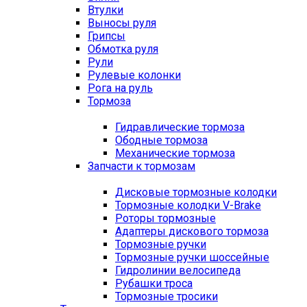
Втулки
Выносы руля
Грипсы
Обмотка руля
Рули
Рулевые колонки
Рога на руль
Тормоза
Гидравлические тормоза
Ободные тормоза
Механические тормоза
Запчасти к тормозам
Дисковые тормозные колодки
Тормозные колодки V-Brake
Роторы тормозные
Адаптеры дискового тормоза
Тормозные ручки
Тормозные ручки шоссейные
Гидролинии велосипеда
Рубашки троса
Тормозные тросики