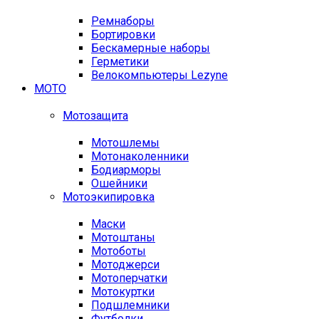
Ремнаборы
Бортировки
Бескамерные наборы
Герметики
Велокомпьютеры Lezyne
МОТО
Мотозащита
Мотошлемы
Мотонаколенники
Бодиарморы
Ошейники
Мотоэкипировка
Маски
Мотоштаны
Мотоботы
Мотоджерси
Мотоперчатки
Мотокуртки
Подшлемники
Футболки