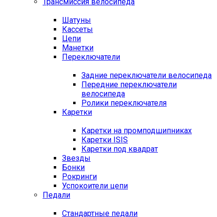
Трансмиссия велосипеда
Шатуны
Кассеты
Цепи
Манетки
Переключатели
Задние переключатели велосипеда
Передние переключатели
велосипеда
Ролики переключателя
Каретки
Каретки на промподшипниках
Каретки ISIS
Каретки под квадрат
Звезды
Бонки
Рокринги
Успокоители цепи
Педали
Стандартные педали