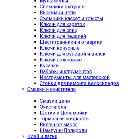
Мультитулы
Сьемники шатунов
Выжимки цепи
Съемники кассет и хлысты
Ключи для кареток
Ключи для спиц
Ключи для педалей
Шестигранники и отвертки
Ключи конусные
Ключи для рулевой и вилок
Ключи рожковые
Кусачки
Наборы инструментов
Инструменты для мастерской
Стойки для ремонта велосипедов
Смазки и очистители
Смазки цепи
Очистители
Щетки и Цепемойки
Тормозная жидкость
Вилочное масло
Шампуни/Полироли
Клей и латки