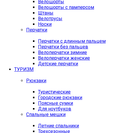
Велошорты
Велошорты с памперсом
Штаны
Велотрусы
Носки
Перчатки
Перчатки с длинным пальцем
Перчатки без пальцев
Велоперчатки зимние
Велоперчатки женские
Детские перчатки
ТУРИЗМ
Рюкзаки
Туристические
Городские рюкзаки
Поясные сумки
Для ноутбуков
Спальные мешки
Летние спальники
Трехсезонные