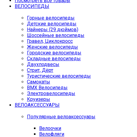
Посмотреть все товары
ВЕЛОСИПЕДЫ
Горные велосипеды
Детские велосипеды
Найнеры (29 дюймов)
Шоссейные велосипеды
Гравел, Циклокросс
Женские велосипеды
Городcкие велосипеды
Складные велосипеды
Двухподвесы
Стрит, Дёрт
Туристические велосипеды
Самокаты
BMX Велосипеды
Электровелосипеды
Круизеры
ВЕЛОАКСЕССУАРЫ
Популярные велоаксессуары
Велоочки
Велофляги