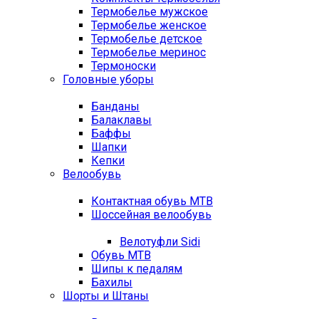
Термобелье мужское
Термобелье женское
Термобелье детское
Термобелье меринос
Термоноски
Головные уборы
Банданы
Балаклавы
Баффы
Шапки
Кепки
Велообувь
Контактная обувь MTB
Шоссейная велообувь
Велотуфли Sidi
Обувь MTB
Шипы к педалям
Бахилы
Шорты и Штаны