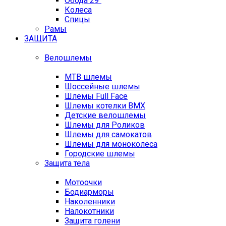
Обода 29"
Колеса
Спицы
Рамы
ЗАЩИТА
Велошлемы
MTB шлемы
Шоссейные шлемы
Шлемы Full Face
Шлемы котелки BMX
Детские велошлемы
Шлемы для Роликов
Шлемы для самокатов
Шлемы для моноколеса
Городские шлемы
Защита тела
Мотоочки
Бодиарморы
Наколенники
Налокотники
Защита голени