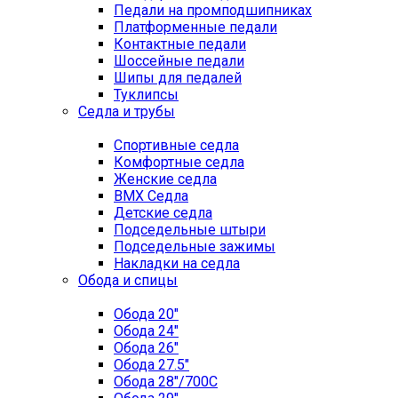
Педали на промподшипниках
Платформенные педали
Контактные педали
Шоссейные педали
Шипы для педалей
Туклипсы
Седла и трубы
Спортивные седла
Комфортные седла
Женские седла
BMX Седла
Детские седла
Подседельные штыри
Подседельные зажимы
Накладки на седла
Обода и спицы
Обода 20"
Обода 24"
Обода 26"
Обода 27.5"
Обода 28"/700C