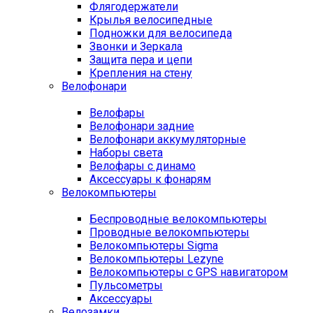
Флягодержатели
Крылья велосипедные
Подножки для велосипеда
Звонки и Зеркала
Защита пера и цепи
Крепления на стену
Велофонари
Велофары
Велофонари задние
Велофонари аккумуляторные
Наборы света
Велофары с динамо
Аксессуары к фонарям
Велокомпьютеры
Беспроводные велокомпьютеры
Проводные велокомпьютеры
Велокомпьютеры Sigma
Велокомпьютеры Lezyne
Велокомпьютеры с GPS навигатором
Пульсометры
Аксессуары
Велозамки