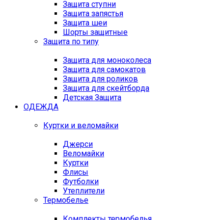
Защита ступни
Защита запястья
Защита шеи
Шорты защитные
Защита по типу
Защита для моноколеса
Защита для самокатов
Защита для роликов
Защита для скейтборда
Детская Защита
ОДЕЖДА
Куртки и веломайки
Джерси
Веломайки
Куртки
Флисы
Футболки
Утеплители
Термобелье
Комплекты термобелья