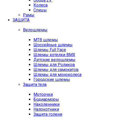
Обода 29"
Колеса
Спицы
Рамы
ЗАЩИТА
Велошлемы
MTB шлемы
Шоссейные шлемы
Шлемы Full Face
Шлемы котелки BMX
Детские велошлемы
Шлемы для Роликов
Шлемы для самокатов
Шлемы для моноколеса
Городские шлемы
Защита тела
Мотоочки
Бодиарморы
Наколенники
Налокотники
Защита голени