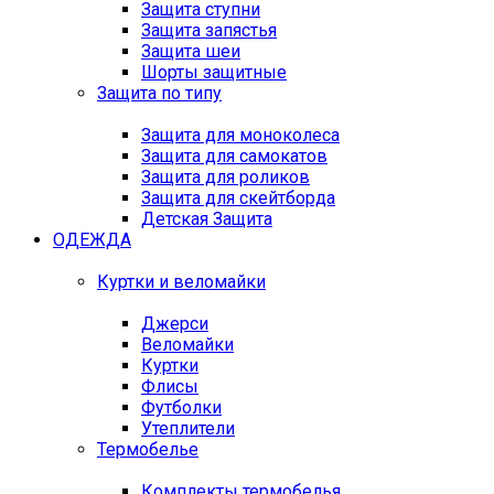
Защита ступни
Защита запястья
Защита шеи
Шорты защитные
Защита по типу
Защита для моноколеса
Защита для самокатов
Защита для роликов
Защита для скейтборда
Детская Защита
ОДЕЖДА
Куртки и веломайки
Джерси
Веломайки
Куртки
Флисы
Футболки
Утеплители
Термобелье
Комплекты термобелья