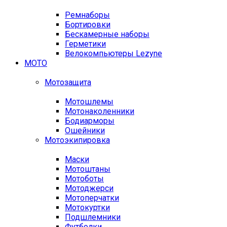
Ремнаборы
Бортировки
Бескамерные наборы
Герметики
Велокомпьютеры Lezyne
МОТО
Мотозащита
Мотошлемы
Мотонаколенники
Бодиарморы
Ошейники
Мотоэкипировка
Маски
Мотоштаны
Мотоботы
Мотоджерси
Мотоперчатки
Мотокуртки
Подшлемники
Футболки