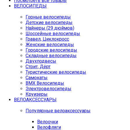
Посмотреть все товары
ВЕЛОСИПЕДЫ
Горные велосипеды
Детские велосипеды
Найнеры (29 дюймов)
Шоссейные велосипеды
Гравел, Циклокросс
Женские велосипеды
Городcкие велосипеды
Складные велосипеды
Двухподвесы
Стрит, Дёрт
Туристические велосипеды
Самокаты
BMX Велосипеды
Электровелосипеды
Круизеры
ВЕЛОАКСЕССУАРЫ
Популярные велоаксессуары
Велоочки
Велофляги