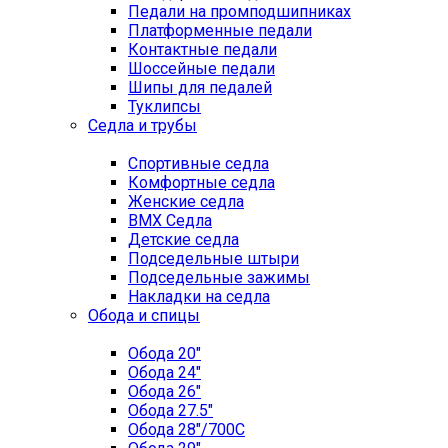
Педали на промподшипниках
Платформенные педали
Контактные педали
Шоссейные педали
Шипы для педалей
Туклипсы
Седла и трубы
Спортивные седла
Комфортные седла
Женские седла
BMX Седла
Детские седла
Подседельные штыри
Подседельные зажимы
Накладки на седла
Обода и спицы
Обода 20"
Обода 24"
Обода 26"
Обода 27.5"
Обода 28"/700C