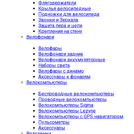
Флягодержатели
Крылья велосипедные
Подножки для велосипеда
Звонки и Зеркала
Защита пера и цепи
Крепления на стену
Велофонари
Велофары
Велофонари задние
Велофонари аккумуляторные
Наборы света
Велофары с динамо
Аксессуары к фонарям
Велокомпьютеры
Беспроводные велокомпьютеры
Проводные велокомпьютеры
Велокомпьютеры Sigma
Велокомпьютеры Lezyne
Велокомпьютеры с GPS навигатором
Пульсометры
Аксессуары
Велозамки