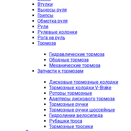
Втулки
Выносы руля
Грипсы
Обмотка руля
Рули
Рулевые колонки
Рога на руль
Тормоза
Гидравлические тормоза
Ободные тормоза
Механические тормоза
Запчасти к тормозам
Дисковые тормозные колодки
Тормозные колодки V-Brake
Роторы тормозные
Адаптеры дискового тормоза
Тормозные ручки
Тормозные ручки шоссейные
Гидролинии велосипеда
Рубашки троса
Тормозные тросики