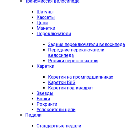
Трансмиссия велосипеда
Шатуны
Кассеты
Цепи
Манетки
Переключатели
Задние переключатели велосипеда
Передние переключатели
велосипеда
Ролики переключателя
Каретки
Каретки на промподшипниках
Каретки ISIS
Каретки под квадрат
Звезды
Бонки
Рокринги
Успокоители цепи
Педали
Стандартные педали