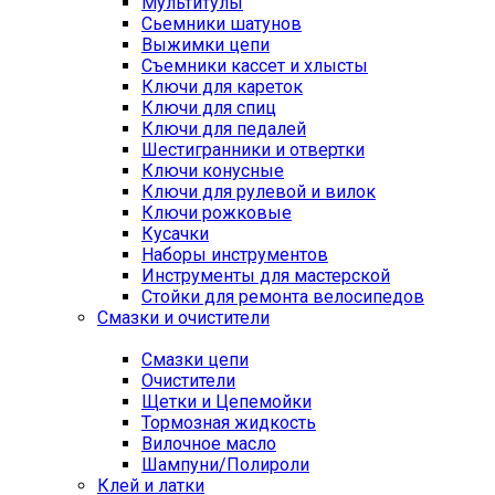
Мультитулы
Сьемники шатунов
Выжимки цепи
Съемники кассет и хлысты
Ключи для кареток
Ключи для спиц
Ключи для педалей
Шестигранники и отвертки
Ключи конусные
Ключи для рулевой и вилок
Ключи рожковые
Кусачки
Наборы инструментов
Инструменты для мастерской
Стойки для ремонта велосипедов
Смазки и очистители
Смазки цепи
Очистители
Щетки и Цепемойки
Тормозная жидкость
Вилочное масло
Шампуни/Полироли
Клей и латки