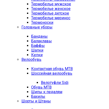
Термобелье мужское
Термобелье женское
Термобелье детское
Термобелье меринос
Термоноски
Головные уборы
Банданы
Балаклавы
Баффы
Шапки
Кепки
Велообувь
Контактная обувь MTB
Шоссейная велообувь
Велотуфли Sidi
Обувь MTB
Шипы к педалям
Бахилы
Шорты и Штаны