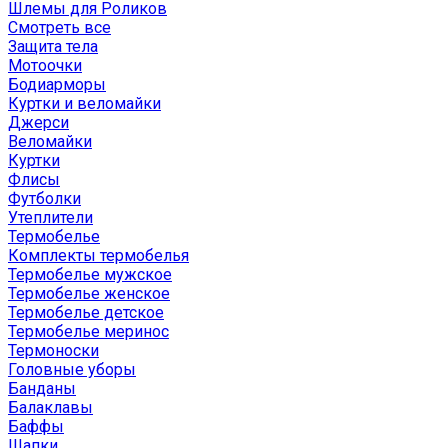
Шлемы для Роликов
Смотреть все
Защита тела
Мотоочки
Бодиарморы
Куртки и веломайки
Джерси
Веломайки
Куртки
Флисы
Футболки
Утеплители
Термобелье
Комплекты термобелья
Термобелье мужское
Термобелье женское
Термобелье детское
Термобелье меринос
Термоноски
Головные уборы
Банданы
Балаклавы
Баффы
Шапки