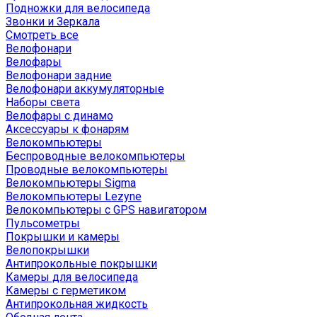
Подножки для велосипеда
Звонки и Зеркала
Смотреть все
Велофонари
Велофары
Велофонари задние
Велофонари аккумуляторные
Наборы света
Велофары с динамо
Аксессуары к фонарям
Велокомпьютеры
Беспроводные велокомпьютеры
Проводные велокомпьютеры
Велокомпьютеры Sigma
Велокомпьютеры Lezyne
Велокомпьютеры с GPS навигатором
Пульсометры
Покрышки и камеры
Велопокрышки
Антипрокольные покрышки
Камеры для велосипеда
Камеры с герметиком
Антипрокольная жидкость