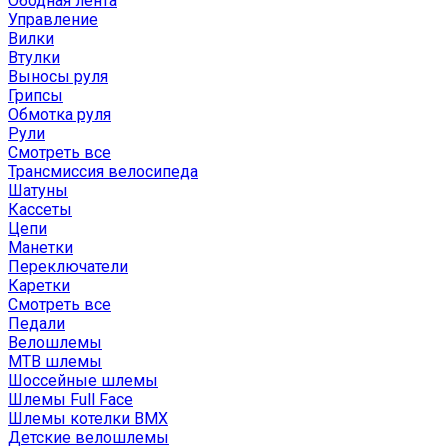
Ободная лента
Управление
Вилки
Втулки
Выносы руля
Грипсы
Обмотка руля
Рули
Смотреть все
Трансмиссия велосипеда
Шатуны
Кассеты
Цепи
Манетки
Переключатели
Каретки
Смотреть все
Педали
Велошлемы
MTB шлемы
Шоссейные шлемы
Шлемы Full Face
Шлемы котелки BMX
Детские велошлемы