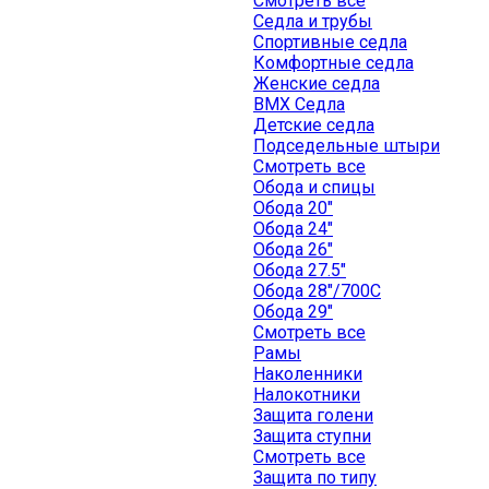
Смотреть все
Седла и трубы
Спортивные седла
Комфортные седла
Женские седла
BMX Седла
Детские седла
Подседельные штыри
Смотреть все
Обода и спицы
Обода 20"
Обода 24"
Обода 26"
Обода 27.5"
Обода 28"/700C
Обода 29"
Смотреть все
Рамы
Наколенники
Налокотники
Защита голени
Защита ступни
Смотреть все
Защита по типу