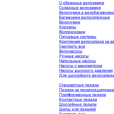
U-образные велозамки
Складные велозамки
Велосумки и велобагажник
Багажники велосипедные
Велосумки
Корзины
Велорюкзаки
Питьевые системы
Крепления велосипеда на а
Смотреть все
Велонасосы
Ручные насосы
Напольные насосы
Насосы с манометром
Насосы высокого давления
Для шоссейного велосипед
Стандартные педали
Педали на промподшипника
Платформенные педали
Контактные педали
Шоссейные педали
Шипы для педалей