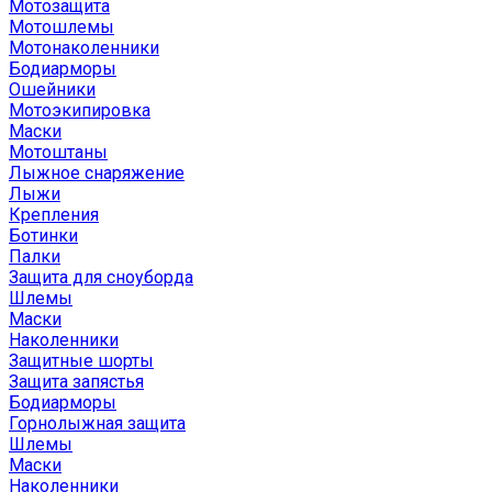
Мотозащита
Мотошлемы
Мотонаколенники
Бодиарморы
Ошейники
Мотоэкипировка
Маски
Мотоштаны
Лыжное снаряжение
Лыжи
Крепления
Ботинки
Палки
Защита для сноуборда
Шлемы
Маски
Наколенники
Защитные шорты
Защита запястья
Бодиарморы
Горнолыжная защита
Шлемы
Маски
Наколенники