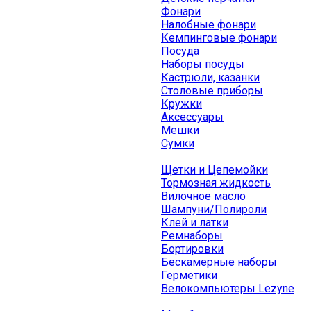
Фонари
Налобные фонари
Кемпинговые фонари
Посуда
Наборы посуды
Кастрюли, казанки
Столовые приборы
Кружки
Аксессуары
Мешки
Сумки
Щетки и Цепемойки
Тормозная жидкость
Вилочное масло
Шампуни/Полироли
Клей и латки
Ремнаборы
Бортировки
Бескамерные наборы
Герметики
Велокомпьютеры Lezyne