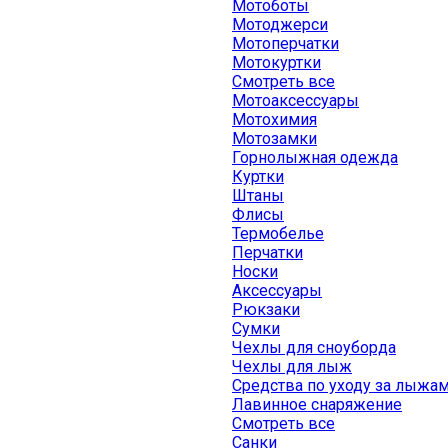
Мотоботы
Мотоджерси
Мотоперчатки
Мотокуртки
Смотреть все
Мотоаксессуары
Мотохимия
Мотозамки
Горнолыжная одежда
Куртки
Штаны
Флисы
Термобелье
Перчатки
Носки
Аксессуары
Рюкзаки
Сумки
Чехлы для сноуборда
Чехлы для лыж
Средства по уходу за лыжа
Лавинное снаряжение
Смотреть все
Санки