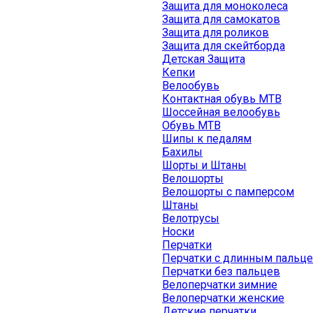
Защита для моноколеса
Защита для самокатов
Защита для роликов
Защита для скейтборда
Детская Защита
Кепки
Велообувь
Контактная обувь MTB
Шоссейная велообувь
Обувь MTB
Шипы к педалям
Бахилы
Шорты и Штаны
Велошорты
Велошорты с памперсом
Штаны
Велотрусы
Носки
Перчатки
Перчатки с длинным пальц
Перчатки без пальцев
Велоперчатки зимние
Велоперчатки женские
Детские перчатки